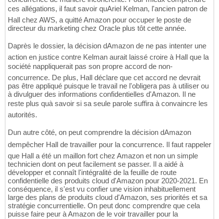
ces allégations, il faut savoir quAriel Kelman, l'ancien patron de
Hall chez AWS, a quitté Amazon pour occuper le poste de
directeur du marketing chez Oracle plus tôt cette année.
Daprès le dossier, la décision dAmazon de ne pas intenter une
action en justice contre Kelman aurait laissé croire à Hall que la
société nappliquerait pas son propre accord de non-
concurrence. De plus, Hall déclare que cet accord ne devrait
pas être appliqué puisque le travail ne l'obligera pas à utiliser ou
à divulguer des informations confidentielles d'Amazon. Il ne
reste plus quà savoir si sa seule parole suffira à convaincre les
autorités.
Dun autre côté, on peut comprendre la décision dAmazon
dempêcher Hall de travailler pour la concurrence. Il faut rappeler
que Hall a été un maillon fort chez Amazon et non un simple
technicien dont on peut facilement se passer. Il a aidé à
développer et connaît l'intégralité de la feuille de route
confidentielle des produits cloud d'Amazon pour 2020-2021. En
conséquence, il s'est vu confier une vision inhabituellement
large des plans de produits cloud d'Amazon, ses priorités et sa
stratégie concurrentielle. On peut donc comprendre que cela
puisse faire peur à Amazon de le voir travailler pour la