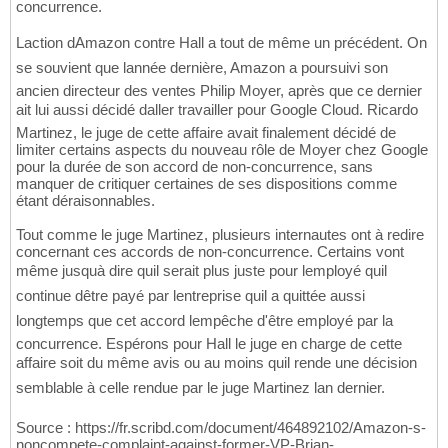
concurrence.
Laction dAmazon contre Hall a tout de même un précédent. On
se souvient que lannée dernière, Amazon a poursuivi son
ancien directeur des ventes Philip Moyer, après que ce dernier
ait lui aussi décidé daller travailler pour Google Cloud. Ricardo
Martinez, le juge de cette affaire avait finalement décidé de
limiter certains aspects du nouveau rôle de Moyer chez Google
pour la durée de son accord de non-concurrence, sans
manquer de critiquer certaines de ses dispositions comme
étant déraisonnables.
Tout comme le juge Martinez, plusieurs internautes ont à redire
concernant ces accords de non-concurrence. Certains vont
même jusquà dire quil serait plus juste pour lemployé quil
continue dêtre payé par lentreprise quil a quittée aussi
longtemps que cet accord lempêche d'être employé par la
concurrence. Espérons pour Hall le juge en charge de cette
affaire soit du même avis ou au moins quil rende une décision
semblable à celle rendue par le juge Martinez lan dernier.
Source : https://fr.scribd.com/document/464892102/Amazon-s-
noncompete-complaint-against-former-VP-Brian-