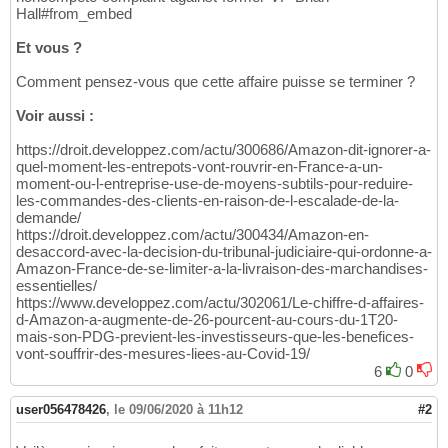
Hall#from_embed
Et vous ?
Comment pensez-vous que cette affaire puisse se terminer ?
Voir aussi :
https://droit.developpez.com/actu/300686/Amazon-dit-ignorer-a-
quel-moment-les-entrepots-vont-rouvrir-en-France-a-un-
moment-ou-l-entreprise-use-de-moyens-subtils-pour-reduire-
les-commandes-des-clients-en-raison-de-l-escalade-de-la-
demande/
https://droit.developpez.com/actu/300434/Amazon-en-
desaccord-avec-la-decision-du-tribunal-judiciaire-qui-ordonne-a-
Amazon-France-de-se-limiter-a-la-livraison-des-marchandises-
essentielles/
https://www.developpez.com/actu/302061/Le-chiffre-d-affaires-
d-Amazon-a-augmente-de-26-pourcent-au-cours-du-1T20-
mais-son-PDG-previent-les-investisseurs-que-les-benefices-
vont-souffrir-des-mesures-liees-au-Covid-19/
6
0
user056478426
,
le 09/06/2020 à 11h12
#2