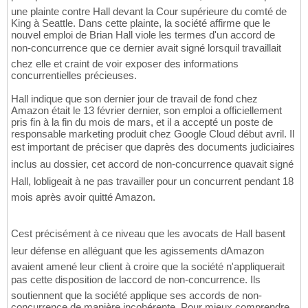
une plainte contre Hall devant la Cour supérieure du comté de
King à Seattle. Dans cette plainte, la société affirme que le
nouvel emploi de Brian Hall viole les termes d'un accord de
non-concurrence que ce dernier avait signé lorsquil travaillait
chez elle et craint de voir exposer des informations
concurrentielles précieuses.
Hall indique que son dernier jour de travail de fond chez
Amazon était le 13 février dernier, son emploi a officiellement
pris fin à la fin du mois de mars, et il a accepté un poste de
responsable marketing produit chez Google Cloud début avril. Il
est important de préciser que daprès des documents judiciaires
inclus au dossier, cet accord de non-concurrence quavait signé
Hall, lobligeait à ne pas travailler pour un concurrent pendant 18
mois après avoir quitté Amazon.
Cest précisément à ce niveau que les avocats de Hall basent
leur défense en alléguant que les agissements dAmazon
avaient amené leur client à croire que la société n'appliquerait
pas cette disposition de laccord de non-concurrence. Ils
soutiennent que la société applique ses accords de non-
concurrence de manière incohérente. Pour mieux comprendre