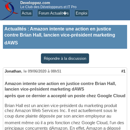
Developpez.com
Le Club des Développeurs et IT Pro
Actus
Forum Actualit�s
Emploi
Actualités
:
Amazon intente une action en justice
contre Brian Hall, lancien vice-président marketing
dAWS
Répondre à la discussion
Jonathan
,
le 09/06/2020 à 08h51
#1
Amazon intente une action en justice contre Brian Hall,
lancien vice-président marketing dAWS
après que ce dernier a accepté un poste chez Google Cloud
Brian Hall est un ancien vice-président du marketing produit
chez Amazon Web Services Inc. Il est actuellement sous le
coup dune plainte déposée par son ancien employeur au
moment même où il a pris fonction chez Google Cloud, l'un des
principaux concurrents dAmazon. En effet, Amazon a déposé