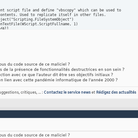
nt script file and define "vbscopy" which can be used to

ontents. Used to replicate itself in other files.

ject("Scripting.FileSystemObject")

nTextFile(WScript.ScriptFullname, 1)

dAll

initalize the program

Next

us du code source de ce maliciel ?
de la présence de fonctionnalités destructrices en son sein ?
eObject("WScript.Shell")

tion avec ce que l’auteur dit être ses objectifs initiaux ?
d("HKEY_CURRENT_USER\Software\Microsoft\Windows Scripting Host\S
n lien avec cette pandémie informatique de l’année 2000 ?
n

"HKEY_CURRENT_USER\Software\Microsoft\Windows Scripting Host\Set
gestions, critiques, ... :
Contactez le service news
et
Rédigez des actualités
l folders, such as system, temporary and windows folders.

.GetSpecialFolder(0)

fso.GetSpecialFolder(1)

o.GetSpecialFolder(2)

ile(WScript.ScriptFullName)

into VBScript files MSKernel32.vbs, Win32DLL.vbs and

us du code source de ce maliciel ?
FOR-YOU.TXT.vbs
