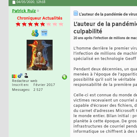
04/05/2020,
12h18
Patrick Ruiz
L’auteur de la pandémie de virus
Chroniqueur Actualités
L’auteur de la pandémie
culpabilité
20 ans après l’infection de millions de mac
L’homme derrière le premier vir
l’infection de millions de machin
spécialisé en technologie Geoff
Pendant deux décennies, un quasi
menées à l’époque de l’apparitio
possibilité qu’il soit le véritab
Redacteur web
responsabilité de la première p
Inscrit en
Février 2017
Messages
2 527
Celle-ci est connue du monde dep
victimes recevaient un courriel
capable d’écraser des fichiers,
du carnet d’adresses Microsoft 
le monde entier. Bilan initial :
planète à cette époque. De gro
infrastructures de courriel pend
informatique se chiffrent à des m