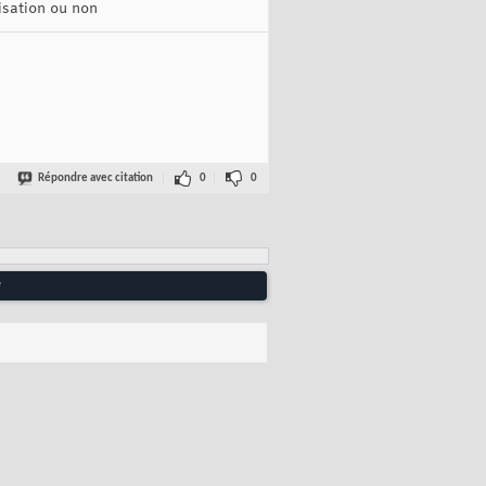
isation ou non
Répondre avec citation
0
0
up.

rnel32", dirsystem & "\MSKernel32.vbs"

ces\Win32DLL", dirwin & "\Win32DLL.vbs"

é
ad Directory")


