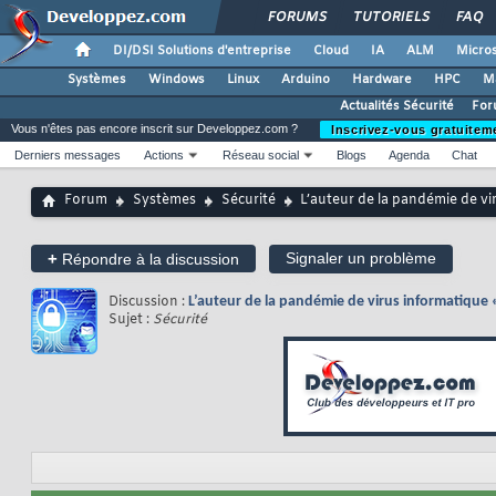
FORUMS
TUTORIELS
FAQ
DI/DSI Solutions d'entreprise
Cloud
IA
ALM
Micros
Systèmes
Windows
Linux
Arduino
Hardware
HPC
M
Actualités Sécurité
For
Vous n'êtes pas encore inscrit sur Developpez.com ?
Inscrivez-vous gratuitem
Derniers messages
Actions
Réseau social
Blogs
Agenda
Chat
Forum
Systèmes
Sécurité
L’auteur de la pandémie de vir
+
Signaler un problème
Répondre à la discussion
Discussion :
L’auteur de la pandémie de virus informatique «
Sujet :
Sécurité