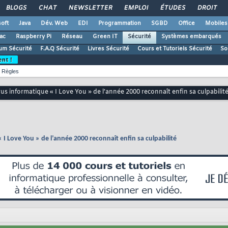
BLOGS
CHAT
NEWSLETTER
EMPLOI
ÉTUDES
DROIT
oft
Java
Dév. Web
EDI
Programmation
SGBD
Office
Mobiles
ac
Raspberry Pi
Réseau
Green IT
Sécurité
Systèmes embarqués
um Sécurité
F.A.Q Sécurité
Livres Sécurité
Cours et Tutoriels Sécurité
So
ent !
Règles
us informatique « I Love You » de l’année 2000 reconnaît enfin sa culpabilit
 I Love You » de l’année 2000 reconnaît enfin sa culpabilité