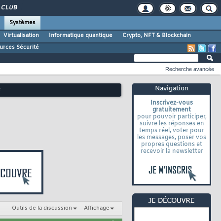
CLUB
Systèmes
Virtualisation
Informatique quantique
Crypto, NFT & Blockchain
urces Sécurité
Recherche avancée
Navigation
é
Inscrivez-vous
gratuitement
pour pouvoir participer,
suivre les réponses en
temps réel, voter pour
les messages, poser vos
propres questions et
recevoir la newsletter
Outils de la discussion
Affichage