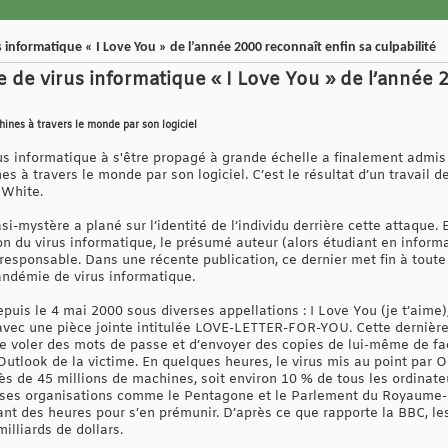
 informatique « I Love You » de l’année 2000 reconnaît enfin sa culpabilité
 de virus informatique « I Love You » de l’année 
hines à travers le monde par son logiciel
us informatique à s'être propagé à grande échelle a finalement admis 
es à travers le monde par son logiciel. C’est le résultat d’un travail 
 White.
-mystère a plané sur l’identité de l’individu derrière cette attaque. E
n du virus informatique, le présumé auteur (alors étudiant en informa
le responsable. Dans une récente publication, ce dernier met fin à tout
andémie de virus informatique.
uis le 4 mai 2000 sous diverses appellations : I Love You (je t’aime
 avec une pièce jointe intitulée LOVE-LETTER-FOR-YOU. Cette dernière
 de voler des mots de passe et d’envoyer des copies de lui-même de f
Outlook de la victime. En quelques heures, le virus mis au point par
 près de 45 millions de machines, soit environ 10 % de tous les ordinate
sses organisations comme le Pentagone et le Parlement du Royaume-
ant des heures pour s’en prémunir. D’après ce que rapporte la BBC, le
illiards de dollars.