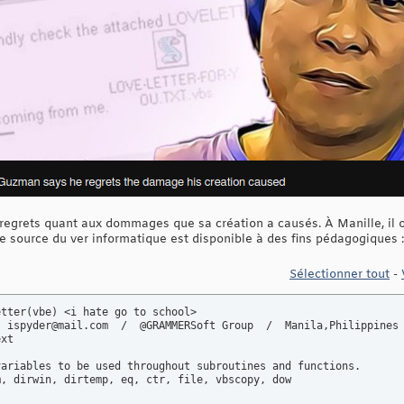
egrets quant aux dommages que sa création a causés. À Manille, il 
e source du ver informatique est disponible à des fins pédagogiques :
Sélectionner tout
-
tter(vbe) <i hate go to school>

 ispyder@mail.com  /  @GRAMMERSoft Group  /  Manila,Philippines

xt

ariables to be used throughout subroutines and functions.

, dirwin, dirtemp, eq, ctr, file, vbscopy, dow
