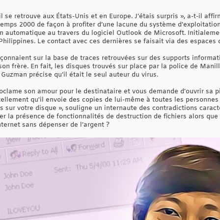
l se retrouve aux États-Unis et en Europe. J’étais surpris », a-t-il affi
ntemps 2000 de façon à profiter d’une lacune du système d’exploitati
 automatique au travers du logiciel Outlook de Microsoft. Initialement,
hilippines. Le contact avec ces dernières se faisait via des espaces 
upçonnaient sur la base de traces retrouvées sur des supports inform
son frère. En fait, les disques trouvés sur place par la police de Manill
 Guzman précise qu’il était le seul auteur du virus.
proclame son amour pour le destinataire et vous demande d'ouvrir sa 
tellement qu'il envoie des copies de lui-même à toutes les personnes
 sur votre disque », souligne un internaute des contradictions caract
er la présence de fonctionnalités de destruction de fichiers alors que 
ternet sans dépenser de l’argent ?