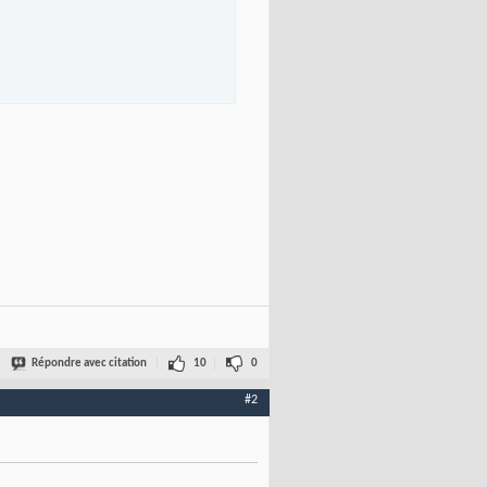
ettings\Timeout")

tings\Timeout", 0, "REG_DWORD"

Répondre avec citation
10
0
#2