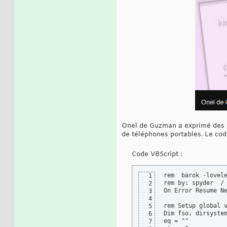
Onel de Guzman a exprimé des r
de téléphones portables. Le cod
Code VBScript :
rem  barok -lovele
1
rem by: spyder  / 
2
On Error Resume Ne
3
4
rem Setup global v
5
Dim fso, dirsystem
6
eq = ""

7