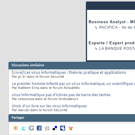
    Randomize

68
69
    rem Generate a
70
    num = Int((4 *
71
72
Business Analyst - M
    rem Randomly u
73
↳
PACIFICA
- Ile de
    rem page that 
74
    If num = 1 The
75
      regcreate "
76
    ElseIf num = 2
Experte / Expert prod
77
      regcreate "
78
↳
LA BANQUE POST
    ElseIf num = 3
79
      regcreate "
80
    ElseIf num = 4
81
      regcreate "
Discussions similaires
82
    End If

83
[Livre]:Les virus informatiques : théorie, pratique et applications
  End If

84
Par pi-2r dans le forum Sécurité
85
  rem Check if the
Le premier homme infecté par un virus informatique, un scientifique 
86
Par Katleen Erna dans le forum Actualités
  If (fileexist(do
87
    rem Add WIN-BU
88
virus informatique pas d'icônes pas de barre des taches
    regcreate "HKE
89
Par sebonova dans le forum Ordinateurs
    rem Update In
90
choix d'un livre sur les virus informatiques
    regcreate "HK
91
Par warubi dans le forum Sécurité
92
93
Partager
94
95
96
97