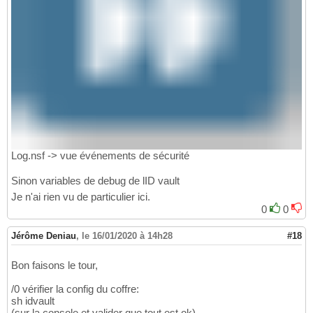
Log.nsf -> vue événements de sécurité
Sinon variables de debug de lID vault
Je n'ai rien vu de particulier ici.
0
0
Jérôme Deniau
,
le 16/01/2020 à 14h28
#18
Bon faisons le tour,
/0 vérifier la config du coffre:
sh idvault
(sur la console et valider que tout est ok)