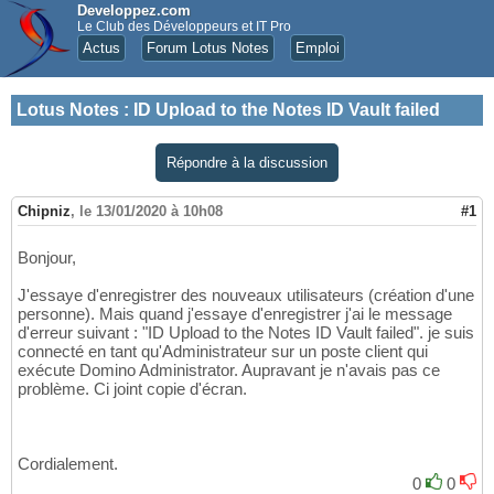
Developpez.com
Le Club des Développeurs et IT Pro
Actus
Forum Lotus Notes
Emploi
Lotus Notes
:
ID Upload to the Notes ID Vault failed
Répondre à la discussion
Chipniz
,
le 13/01/2020 à 10h08
#1
Bonjour,
J'essaye d'enregistrer des nouveaux utilisateurs (création d'une
personne). Mais quand j'essaye d'enregistrer j'ai le message
d'erreur suivant : "ID Upload to the Notes ID Vault failed". je suis
connecté en tant qu'Administrateur sur un poste client qui
exécute Domino Administrator. Aupravant je n'avais pas ce
problème. Ci joint copie d'écran.
Cordialement.
0
0