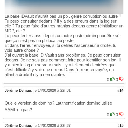
La base IDvault n'aurait pas un pb , genre corruption ou autre ?
Tu peux consulter dedans ? il y a des erreurs dans la log sur
elle ? Tu peux faire d'autres manips dedans genre réinitialiser un
MDP, etc ?
Tu peux tenter aussi depuis un autre poste admin pour être sûr
que ça n'est pas un pb local au poste.
Et dans l'erreur envoyée, si tu défiles l'ascenseur à droite, tu
vois autre chose ?
J'ai ouvert la base ID Vault sans problèmes. Je peux consulter
dedans. Je ne sais pas comment faire pour identifier son log. Il
y a bien le log du serveur mais il y a tellement d'entrées que
c'est difficile à y voir une erreur. Dans l'erreur renvoyée, en
allant à droite il n'y a rien d'autre.
0
0
Jérôme Deniau
,
le 14/01/2020 à 22h31
#14
Quelle version de domino? Lauthentification domino utilise
SAML ou pas?
0
0
Jérôme Deniau
,
le 14/01/2020 à 22h37
#15