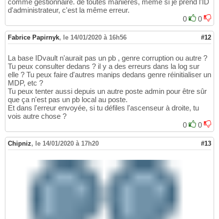
comme gestionnaire. de toutes manières, même si je prend l'ID
d'administrateur, c'est la même erreur.
0
0
Fabrice Papirnyk
,
le 14/01/2020 à 16h56
#12
La base IDvault n'aurait pas un pb , genre corruption ou autre ?
Tu peux consulter dedans ? il y a des erreurs dans la log sur
elle ? Tu peux faire d'autres manips dedans genre réinitialiser un
MDP, etc ?
Tu peux tenter aussi depuis un autre poste admin pour être sûr
que ça n'est pas un pb local au poste.
Et dans l'erreur envoyée, si tu défiles l'ascenseur à droite, tu
vois autre chose ?
0
0
Chipniz
,
le 14/01/2020 à 17h20
#13