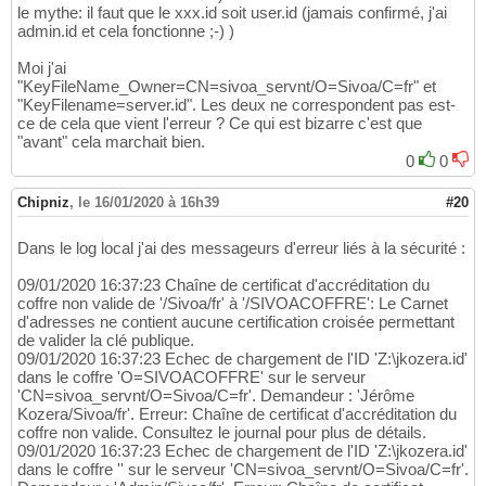
le mythe: il faut que le xxx.id soit user.id (jamais confirmé, j'ai
admin.id et cela fonctionne ;-) )
Moi j'ai
"KeyFileName_Owner=CN=sivoa_servnt/O=Sivoa/C=fr" et
"KeyFilename=server.id". Les deux ne correspondent pas est-
ce de cela que vient l'erreur ? Ce qui est bizarre c'est que
"avant" cela marchait bien.
0
0
Chipniz
,
le 16/01/2020 à 16h39
#20
Dans le log local j'ai des messageurs d'erreur liés à la sécurité :
09/01/2020 16:37:23 Chaîne de certificat d'accréditation du
coffre non valide de '/Sivoa/fr' à '/SIVOACOFFRE': Le Carnet
d'adresses ne contient aucune certification croisée permettant
de valider la clé publique.
09/01/2020 16:37:23 Echec de chargement de l'ID 'Z:\jkozera.id'
dans le coffre 'O=SIVOACOFFRE' sur le serveur
'CN=sivoa_servnt/O=Sivoa/C=fr'. Demandeur : 'Jérôme
Kozera/Sivoa/fr'. Erreur: Chaîne de certificat d'accréditation du
coffre non valide. Consultez le journal pour plus de détails.
09/01/2020 16:37:23 Echec de chargement de l'ID 'Z:\jkozera.id'
dans le coffre '' sur le serveur 'CN=sivoa_servnt/O=Sivoa/C=fr'.