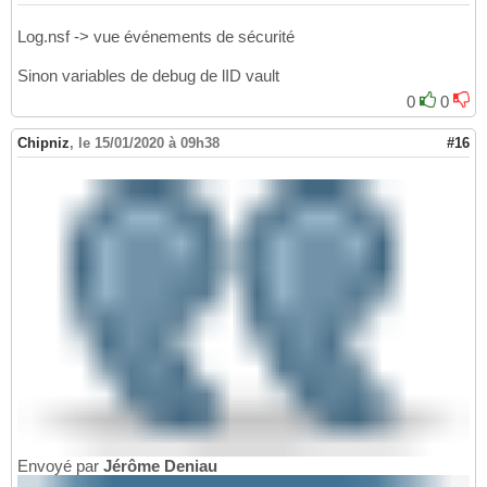
Log.nsf -> vue événements de sécurité
Sinon variables de debug de lID vault
0
0
Chipniz
,
le 15/01/2020 à 09h38
#16
Envoyé par
Jérôme Deniau