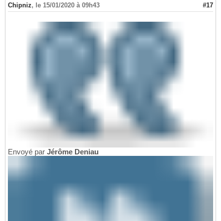
Chipniz
,
le 15/01/2020 à 09h43
#17
Envoyé par
Jérôme Deniau