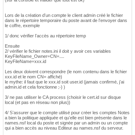
Lors de la création d'un compte le client admin créé le fichier
dans le répertoire temporaire du poste avant de l'envoyer dans
le coffre, exemple
1/ donc vérifier l'accès au répertoire temp
Ensuite
2/ vérifier le fichier notes.ini il doit y avoir ces variables
KeyFileName_Owner=CN=....
KeyFileName=xxx.id
Les deux doivent correspondre (le nom contenu dans le fichier
xxx.id et le nom CN= affiché)
le mythe: il faut que le xxx.id soit user.id (jamais confirmé, j'ai
admin.id et cela fonctionne ;-) )
3/ ne pas utiliser le CA process (choisir le cert.id sur disque
local (et pas en réseau non plus))
4/ S'assurer que le compte utilisé pour créer les comptes Notes
a bien la politique appliquée et qu'elle est bien présente dans le
names.nsf local du poste et signée par un admin ou un compte
qui a bien accès au niveau Editeur au names.nsf du serveur.