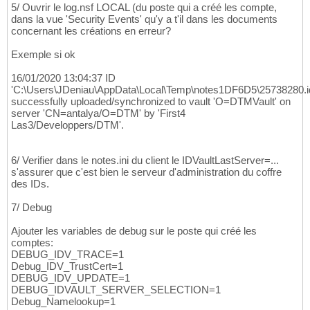
5/ Ouvrir le log.nsf LOCAL (du poste qui a créé les compte,
dans la vue 'Security Events' qu'y a t'il dans les documents
concernant les créations en erreur?
Exemple si ok
16/01/2020 13:04:37 ID
'C:\Users\JDeniau\AppData\Local\Temp\notes1DF6D5\25738280.i
successfully uploaded/synchronized to vault 'O=DTMVault' on
server 'CN=antalya/O=DTM' by 'First4
Las3/Developpers/DTM'.
6/ Verifier dans le notes.ini du client le IDVaultLastServer=...
s'assurer que c'est bien le serveur d'administration du coffre
des IDs.
7/ Debug
Ajouter les variables de debug sur le poste qui créé les
comptes:
DEBUG_IDV_TRACE=1
Debug_IDV_TrustCert=1
DEBUG_IDV_UPDATE=1
DEBUG_IDVAULT_SERVER_SELECTION=1
Debug_Namelookup=1