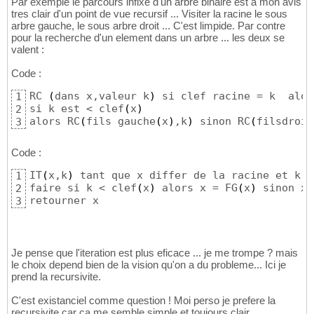
Par exemple le parcours infixe d'un arbre binaire est à mon avis
tres clair d'un point de vue recursif ... Visiter la racine le sous
arbre gauche, le sous arbre droit ... C'est limpide. Par contre
pour la recherche d'un element dans un arbre ... les deux se
valent :
Code :
RC 
(
dans x,valeur k
)
 si clef racine = k  alor
1
si k est < clef
(
x
)
2
alors RC
(
fils gauche
(
x
)
,k
)
 sinon RC
(
filsdroit
3
Code :
IT
(
x,k
)
 tant que x differ de la racine et k d
1
faire si k < clef
(
x
)
 alors x = FG
(
x
)
 sinon x 
2
retourner x
3
Je pense que l'iteration est plus eficace ... je me trompe ? mais
le choix depend bien de la vision qu'on a du probleme... Ici je
prend la recursivite.
C'est existanciel comme question ! Moi perso je prefere la
recursivite car ca me semble simple et toujours clair.