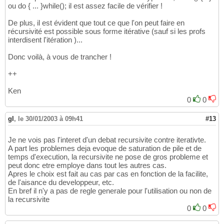
ou do { ... }while(); il est assez facile de vérifier !
			++
(
*pstep
)
;

31
			nextnas->nd  = curr
32
De plus, il est évident que tout ce que l'on peut faire en
			nextnas->step= 
-1
; 
/
33
récursivité est possible sous forme itérative (sauf si les profs
			++depth; 
//descendre
34
interdisent l'itération )...
35
continue
;

36
Donc voilà, à vous de trancher !
case
 back: 
//tous les sous-n
37
if
(
depth==
0
)
//si ri
38
++
break
; 
//qui
39
else
{
40
Ken
				--depth; 
//r
41
0
0
continue
;

42
}
43
gl
,
le 30/01/2003 à 09h41
#13
}
// switch
44
}
while
(
0
)
45
Je ne vois pas l'interet d'un debat recursivite contre iterativte.
}
46
A part les problemes deja evoque de saturation de pile et de
temps d'execution, la recursivite ne pose de gros probleme et
peut donc etre employe dans tout les autres cas.
Apres le choix est fait au cas par cas en fonction de la facilite,
de l'aisance du developpeur, etc.
En bref il n'y a pas de regle generale pour l'utilisation ou non de
la recursivite
0
0