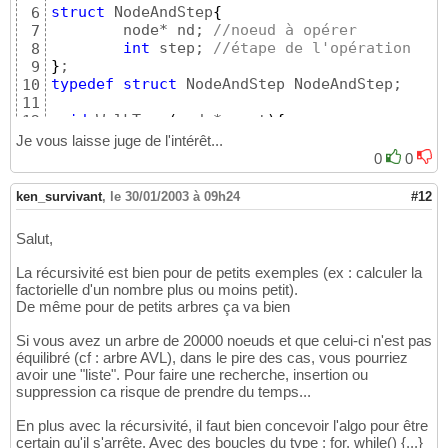
struct
 NodeAndStep
{
6
	node* nd; 
//noeud à opérer
7
int
 step; 
//étape de l'opération
8
}
9
typedef
struct
 NodeAndStep NodeAndStep;

10
11
void
 WalkTree
(
node* root
)
{
12
int
 depth=
0
; 
//profondeur atteinte d
13
Je vous laisse juge de l'intérêt...
struct
 NodeAndStep nas
[
512
]
; 
//arbit
14
0
0
	nas
[
0
]
.nd  = root ; 
//noeud de dépar
15
	nas
[
0
]
.step= first; 
//étape de dépar
16
ken_survivant
,
le 30/01/2003 à 09h24
#12
17
do
{
18
Salut,
		node       * currnode=  nas
[
19
		steps      * pstep   = &nas
[
20
La récursivité est bien pour de petits exemples (ex : calculer la
		NodeAndStep* nextnas = &nas
[
21
factorielle d'un nombre plus ou moins petit).
22
De même pour de petits arbres ça va bien
switch
(
*pstep
)
23
{
24
Si vous avez un arbre de 20000 noeuds et que celui-ci n'est pas
case
 display:

25
équilibré (cf : arbre AVL), dans le pire des cas, vous pourriez
			++
(
*pstep
)
; 
//passer
26
avoir une "liste". Pour faire une recherche, insertion ou
			printf
(
"%p
\n
"
,currno
27
suppression ca risque de prendre du temps...
continue
; 
//repartir
28
En plus avec la récursivité, il faut bien concevoir l'algo pour être
29
certain qu'il s'arrête. Avec des boucles du type : for, while() {...}
default
: 
//descendre le sous
30