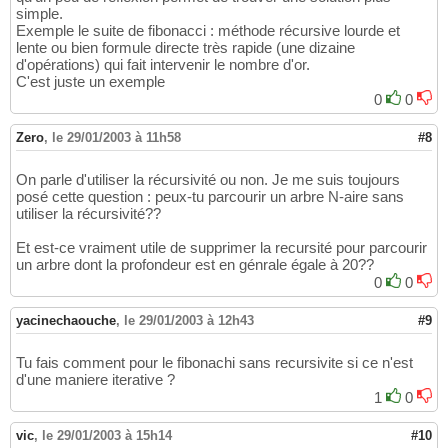
simple.
Exemple le suite de fibonacci : méthode récursive lourde et
lente ou bien formule directe très rapide (une dizaine
d'opérations) qui fait intervenir le nombre d'or.
C'est juste un exemple
0
0
Zero
,
le 29/01/2003 à 11h58
#8
On parle d'utiliser la récursivité ou non. Je me suis toujours
posé cette question : peux-tu parcourir un arbre N-aire sans
utiliser la récursivité??
Et est-ce vraiment utile de supprimer la recursité pour parcourir
un arbre dont la profondeur est en génrale égale à 20??
0
0
yacinechaouche
,
le 29/01/2003 à 12h43
#9
Tu fais comment pour le fibonachi sans recursivite si ce n'est
d'une maniere iterative ?
1
0
vic
,
le 29/01/2003 à 15h14
#10