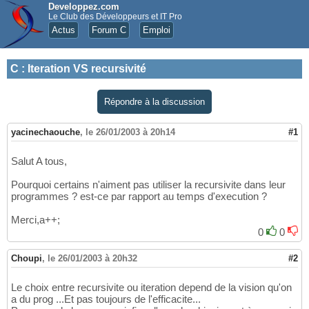
Developpez.com
Le Club des Développeurs et IT Pro
Actus
Forum C
Emploi
C
:
Iteration VS recursivité
Répondre à la discussion
yacinechaouche
,
le 26/01/2003 à 20h14
#1
Salut A tous,
Pourquoi certains n'aiment pas utiliser la recursivite dans leur
programmes ? est-ce par rapport au temps d'execution ?
Merci,a++;
0
0
Choupi
,
le 26/01/2003 à 20h32
#2
Le choix entre recursivite ou iteration depend de la vision qu'on
a du prog ...Et pas toujours de l'efficacite...