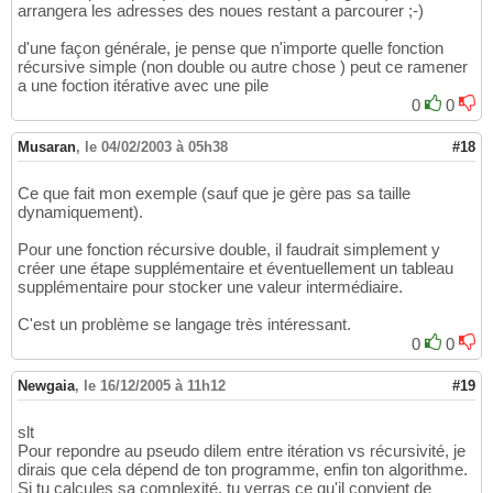
arrangera les adresses des noues restant a parcourer ;-)
d'une façon générale, je pense que n'importe quelle fonction
récursive simple (non double ou autre chose ) peut ce ramener
a une foction itérative avec une pile
0
0
Musaran
,
le 04/02/2003 à 05h38
#18
Ce que fait mon exemple (sauf que je gère pas sa taille
dynamiquement).
Pour une fonction récursive double, il faudrait simplement y
créer une étape supplémentaire et éventuellement un tableau
supplémentaire pour stocker une valeur intermédiaire.
C'est un problème se langage très intéressant.
0
0
Newgaia
,
le 16/12/2005 à 11h12
#19
slt
Pour repondre au pseudo dilem entre itération vs récursivité, je
dirais que cela dépend de ton programme, enfin ton algorithme.
Si tu calcules sa complexité, tu verras ce qu'il convient de