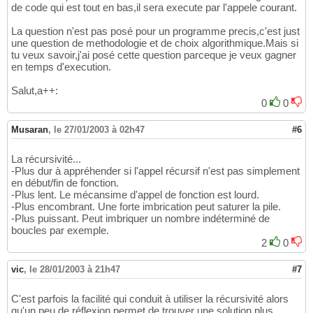
de code qui est tout en bas,il sera execute par l'appele courant.
La question n'est pas posé pour un programme precis,c'est just
une question de methodologie et de choix algorithmique.Mais si
tu veux savoir,j'ai posé cette question parceque je veux gagner
en temps d'execution.
Salut,a++:
0
0
Musaran
,
le 27/01/2003 à 02h47
#6
La récursivité...
-Plus dur à appréhender si l'appel récursif n'est pas simplement
en début/fin de fonction.
-Plus lent. Le mécansime d'appel de fonction est lourd.
-Plus encombrant. Une forte imbrication peut saturer la pile.
-Plus puissant. Peut imbriquer un nombre indéterminé de
boucles par exemple.
2
0
vic
,
le 28/01/2003 à 21h47
#7
C'est parfois la facilité qui conduit à utiliser la récursivité alors
qu'un peu de réflexion permet de trouver une solution plus