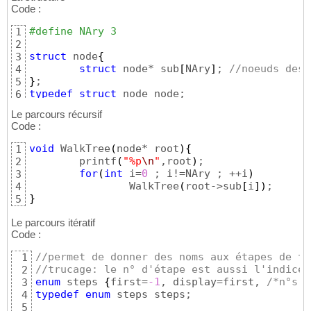
Code :
#define NAry 3
1
2
struct
 node
{
3
struct
 node* sub
[
NAry
]
; 
//noeuds desc
4
}
5
typedef
struct
 node node;
6
Le parcours récursif
Code :
void
 WalkTree
(
node* root
)
{
1
	printf
(
"%p
\n
"
,root
)
;

2
for
(
int
 i=
0
 ; i!=NAry ; ++i
)
3
		WalkTree
(
root->sub
[
i
]
)
4
}
5
Le parcours itératif
Code :
//permet de donner des noms aux étapes de tr
1
//trucage: le n° d'étape est aussi l'indice 
2
enum
 steps 
{
first=
-1
, display=first, 
/*n°s 0
3
typedef
enum
 steps steps;

4
5