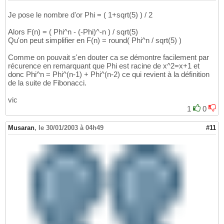
Je pose le nombre d'or Phi = ( 1+sqrt(5) ) / 2
Alors F(n) = ( Phi^n - (-Phi)^-n ) / sqrt(5)
Qu'on peut simplifier en F(n) = round( Phi^n / sqrt(5) )
Comme on pouvait s'en douter ca se démontre facilement par
récurence en remarquant que Phi est racine de x^2=x+1 et
donc Phi^n = Phi^(n-1) + Phi^(n-2) ce qui revient à la définition
de la suite de Fibonacci.
vic
1
0
Musaran
,
le 30/01/2003 à 04h49
#11