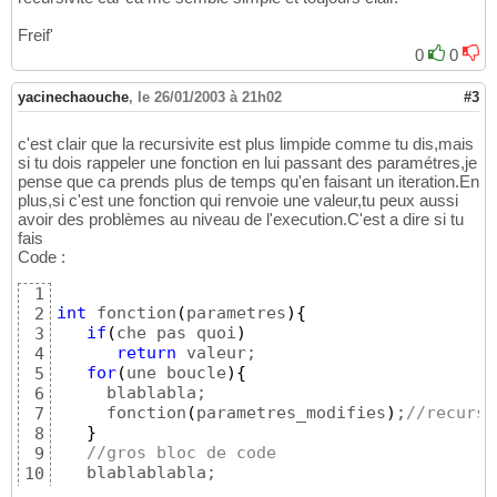
Freif'
0
0
yacinechaouche
,
le 26/01/2003 à 21h02
#3
c'est clair que la recursivite est plus limpide comme tu dis,mais
si tu dois rappeler une fonction en lui passant des paramétres,je
pense que ca prends plus de temps qu'en faisant un iteration.En
plus,si c'est une fonction qui renvoie une valeur,tu peux aussi
avoir des problèmes au niveau de l'execution.C'est a dire si tu
fais
Code :
1
int
 fonction
(
parametres
)
{
2
if
(
che pas quoi
)
3
return
 valeur;

4
for
(
une boucle
)
{
5
     blablabla;

6
     fonction
(
parametres_modifies
)
;
//recursi
7
}
8
//gros bloc de code
9
10
}
11