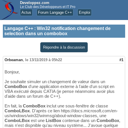
Developpez.com
Le Club des Développeurs et IT Pro
Actus
Forum Langage C++
Emploi
Langage C++
:
Win32 notification changement de
selection dans un combobox
Répondre à la discussion
Orbeaman
,
le 13/11/2019 à 05h22
#1
Bonjour,
Je souhaite simuler un changement de valeur dans un
ComboBox
d'une application externe à l'aide d'un script en
VBA exécuté depuis CATIA (je pense néanmoins avoir plus
d'aide dans un forum de C++).
En fait, la
ComboBox
inclut une sous-fenêtre de classe
ComboLBox
. D'après ce lien https://docs.microsoft.com/en-
us/windows/win32/winmsg/about-window-classes, une
ComboLBox
est une
ListBox
contenue dans un
ComboBox
,
mais n'est dispnible qu'au niveau système... J'avoue quelque