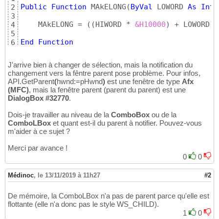
Public
Function
 MAkELONG
(
ByVal
 LOWORD 
As
Inte
2
3
    MAkELONG = 
(
(
HIWORD * 
&H10000
)
 + LOWORD
)
4
5
End
Function
6
J'arrive bien à changer de sélection, mais la notification du
changement vers la fêntre parent pose problème. Pour infos,
API.GetParent
(
hwnd:=pHwnd
)
est une fenêtre de type
Afx
(MFC)
, mais la fenêtre parent (parent du parent) est une
DialogBox #32770
.
Dois-je travailler au niveau de la
ComboBox
ou de la
ComboLBox
et quant est-il du parent à notifier. Pouvez-vous
m'aider à ce sujet ?
Merci par avance !
0
0
Médinoc
,
le 13/11/2019 à 11h27
#2
De mémoire, la ComboLBox n'a pas de parent parce qu'elle est
flottante (elle n'a donc pas le style WS_CHILD).
1
0