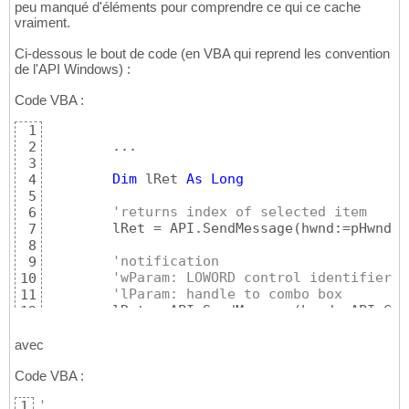
peu manqué d'éléments pour comprendre ce qui ce cache
vraiment.
Ci-dessous le bout de code (en VBA qui reprend les convention
de l'API Windows) :
Code VBA :
1
        ...

2
3
Dim
 lRet 
As
Long
4
5
'returns index of selected item
6
        lRet = API.SendMessage
(
hwnd:=pHwnd, 
7
8
'notification
9
'wParam: LOWORD control identifier -
10
'lParam: handle to combo box
11
        lRet = API.SendMessage
(
hwnd:=API.Get
12
13
       ...
14
avec
Code VBA :
'
1