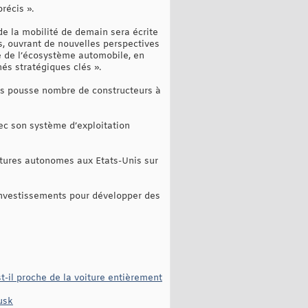
récis ».
 de la mobilité de demain sera écrite
rs, ouvrant de nouvelles perspectives
le de l’écosystème automobile, en
s stratégiques clés ».
es pousse nombre de constructeurs à
ec son système d’exploitation
itures autonomes aux Etats-Unis sur
’investissements pour développer des
-il proche de la voiture entièrement
usk