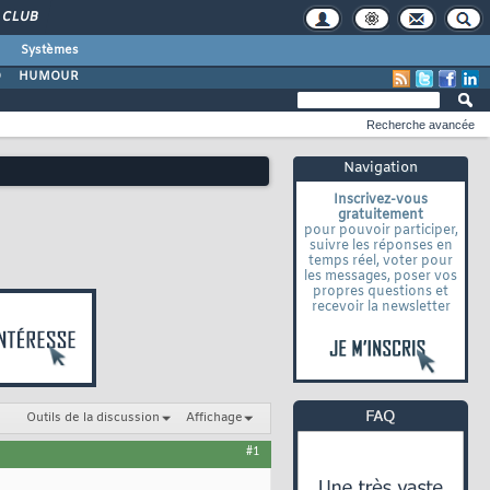
CLUB
Systèmes
O
HUMOUR
Recherche avancée
Navigation
Inscrivez-vous
gratuitement
pour pouvoir participer,
suivre les réponses en
temps réel, voter pour
les messages, poser vos
propres questions et
recevoir la newsletter
Outils de la discussion
Affichage
#1