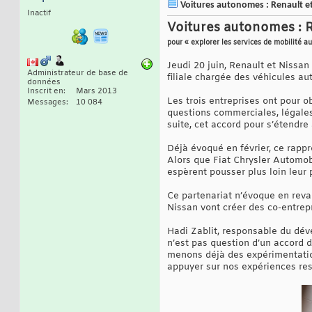
Voitures autonomes : Renault e
Inactif
Voitures autonomes : R
pour « explorer les services de mobilité 
Jeudi 20 juin, Renault et Nissa
Administrateur de base de
filiale chargée des véhicules 
données
Inscrit en
Mars 2013
Les trois entreprises ont pour o
Messages
10 084
questions commerciales, légales
suite, cet accord pour s’étendre 
Déjà évoqué en février, ce rapp
Alors que Fiat Chrysler Automob
espèrent pousser plus loin leur 
Ce partenariat n’évoque en reva
Nissan vont créer des co-entrep
Hadi Zablit, responsable du déve
n’est pas question d’un accord d
menons déjà des expérimentatio
appuyer sur nos expériences re