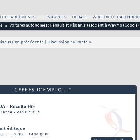
ELECHARGEMENTS
SOURCES
DEBATS
WIKI
DICO
CALENDRIE
és
Voitures autonomes : Renault et Nissan s'associent à Waymo (Google)
iscussion précédente
|
Discussion suivante
»
OA - Recette H/F
 France - Paris 75015
uit éditique
ALE
- France - Gradignan