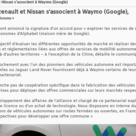
t Nissan s'associent à Waymo (Google)
enault et Nissan s'associent à Waymo (Google),
autonome »
n ont annoncé la signature d’un accord pour « explorer les services d
autonomes d’Alphabet (maison mère de Google).
bjectif d’évaluer les différentes opportunités de marché et réaliser 
 et réglementaires liées aux offres de services de mobilité autonome 
à d’autres territoires – à l’exception de la Chine, détaille le communiq
rochement avec l’un des pionniers des véhicules autonome est importan
iles ou Jaguar Land Rover fournissent déjà à Waymo certains de leur
partenariat.
nche pas de coopération spécifique dans la fabrication des véhicules
rises pour déployer des offres commerciales sur leurs marchés respect
loppement des affaires de l’alliance et chargé de ce partenariat expl
e licence ou d’un achat de technologie. Nous disposons en interne du 
ns de véhicules autonomes sur routes fermées ou ouvertes, en Franc
spectives pour développer une offre commune »