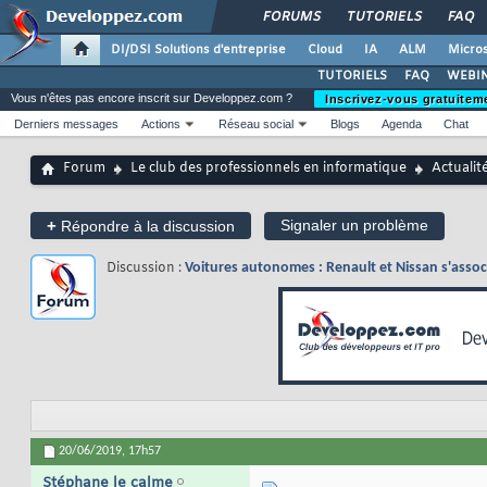
FORUMS
TUTORIELS
FAQ
DI/DSI Solutions d'entreprise
Cloud
IA
ALM
Micros
TUTORIELS
FAQ
WEBIN
Vous n'êtes pas encore inscrit sur Developpez.com ?
Inscrivez-vous gratuitem
Derniers messages
Actions
Réseau social
Blogs
Agenda
Chat
Forum
Le club des professionnels en informatique
Actualit
+
Signaler un problème
Répondre à la discussion
Discussion :
Voitures autonomes : Renault et Nissan s'asso
20/06/2019,
17h57
Stéphane le calme