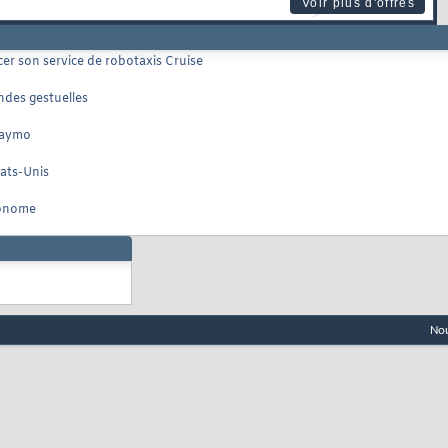
Voir plus d'offres
cer son service de robotaxis Cruise
des gestuelles
 Waymo
ats-Unis
tonome
Nou