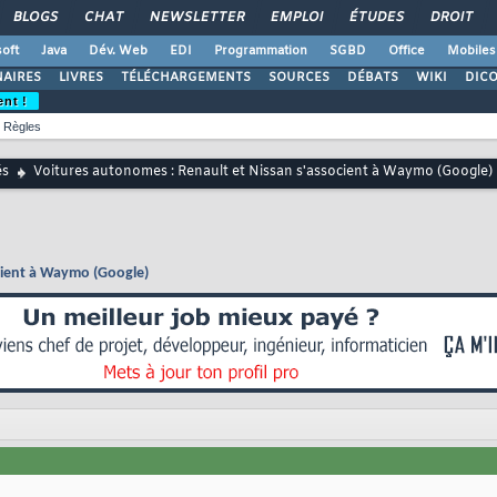
BLOGS
CHAT
NEWSLETTER
EMPLOI
ÉTUDES
DROIT
oft
Java
Dév. Web
EDI
Programmation
SGBD
Office
Mobiles
AIRES
LIVRES
TÉLÉCHARGEMENTS
SOURCES
DÉBATS
WIKI
DIC
ent !
Règles
és
Voitures autonomes : Renault et Nissan s'associent à Waymo (Google)
cient à Waymo (Google)