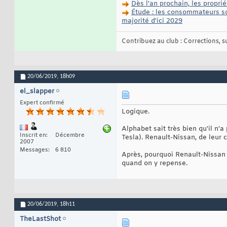
Dès l'an prochain, les propri
Étude : les consommateurs so
majorité d'ici 2029
Contribuez au club : Corrections, sug
20/06/2019,
18h09
el_slapper
Expert confirmé
Logique.
Alphabet sait très bien qu'il n'
Inscrit en
Décembre
Tesla). Renault-Nissan, de leur c
2007
Messages
6 810
Après, pourquoi Renault-Nissan 
quand on y repense.
20/06/2019,
18h11
TheLastShot