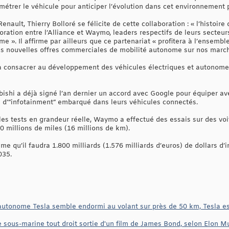
amétrer le véhicule pour anticiper l’évolution dans cet environnement p
nault, Thierry Bolloré se félicite de cette collaboration : « l’histoire
oration entre l’Alliance et Waymo, leaders respectifs de leurs secteu
e ». Il affirme par ailleurs que ce partenariat « profitera à l’ensemb
s nouvelles offres commerciales de mobilité autonome sur nos marché
à consacrer au développement des véhicules électriques et autonom
bishi a déjà signé l’an dernier un accord avec Google pour équiper av
 d’”infotainment” embarqué dans leurs véhicules connectés.
les tests en grandeur réelle, Waymo a effectué des essais sur des vo
0 millions de miles (16 millions de km).
e qu’il faudra 1.800 milliards (1.576 milliards d’euros) de dollars d
035.
autonome Tesla semble endormi au volant sur près de 50 km, Tesla est
re sous-marine tout droit sortie d'un film de James Bond, selon Elon M