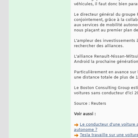
véhicules, il faut donc bien par
Le directeur général du groupe Re
conjointement, grâce à la collab
aux services de mobilité autonom
nous plaçant au premier plan de
L’ampleur des investissements 
rechercher des alliances.
L’alliance Renault-Nissan-Mitsu
Android la prochaine génération
Particulièrement en avance sur 
une distance totale de plus de 1
Le Boston Consulting Group estim
voitures sans conducteur d’ici 2
Source : Reuters
Voir aussi :
Le conducteur d'une voiture 
autonome ?
Tesla travaille sur une voitu