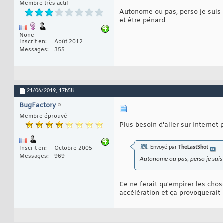
Membre très actif
Autonome ou pas, perso je suis m
et être pénard
None
Inscrit en
Août 2012
Messages
355
21/06/2019,
17h58
BugFactory
Membre éprouvé
Plus besoin d'aller sur Internet 
Envoyé par
TheLastShot
Inscrit en
Octobre 2005
Messages
969
Autonome ou pas, perso je suis 
Ce ne ferait qu'empirer les chos
accélération et ça provoquerait 