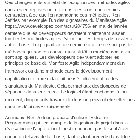
Ces changements sur létat de l'adoption des méthodes agiles
dans les entreprises ont été constatés alors que certains
demandent à ce que l'on abandonne ces méthodes. Ron
Jeffries par exemple, l'un des signataires du Manifeste Agile
https://www.developpez.com/actu/204756/ en mai de lannée
dernière que les développeurs devraient maintenant laisser
tomber les méthodes agiles. Selon lui, il est temps de passer à
autre chose. Il expliquait lannée dernière que ce ne sont pas les
méthodes qui sont en cause, mais plutôt la manière dont elles
sont appliquées. Les développeurs devraient adopter les
principes de base du Manifeste Agile indépendamment dun
framework ou dune méthode dans le développement
dapplication comme cela était pensé initialement par les
signataires du Manifeste. Cela permet aux développeurs de
sépanouir dans leur travail. Le logiciel étant fonctionnel à tout
moment, dimportants travaux dextension peuvent être effectués
dans un délai assez raisonnable.
Au mieux, Ron Jeffries propose d'utiliser l'Extreme
Programming qui tient compte de la gestion de projet dans la
réalisation de l'application. Il nest cependant pas le seul à avoir
donné un tel avis de la chose, dautres lont précédé dans lidée