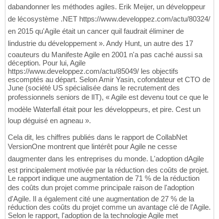
dabandonner les méthodes agiles. Erik Meijer, un développeur
de lécosystème .NET https://www.developpez.com/actu/80324/
en 2015 qu'Agile était un cancer quil faudrait éliminer de
lindustrie du développement ». Andy Hunt, un autre des 17
coauteurs du Manifeste Agile en 2001 n'a pas caché aussi sa
déception. Pour lui, Agile
https://www.developpez.com/actu/85049/ les objectifs
escomptés au départ. Selon Amir Yasin, cofondateur et CTO de
June (société US spécialisée dans le recrutement des
professionnels seniors de lIT), « Agile est devenu tout ce que le
modèle Waterfall était pour les développeurs, et pire. Cest un
loup déguisé en agneau ».
Cela dit, les chiffres publiés dans le rapport de CollabNet
VersionOne montrent que lintérêt pour Agile ne cesse
daugmenter dans les entreprises du monde. L'adoption dAgile
est principalement motivée par la réduction des coûts de projet.
Le rapport indique une augmentation de 71 % de la réduction
des coûts dun projet comme principale raison de l'adoption
d'Agile. Il a également cité une augmentation de 27 % de la
réduction des coûts du projet comme un avantage clé de l'Agile.
Selon le rapport, l'adoption de la technologie Agile met