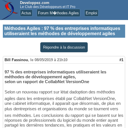
Developpez.com
Le Club des Développeurs et IT Pro
Actus
Forum M�thodes Agiles
Emploi
Méthodes Agiles
:
97 % des entreprises informatiques
utiliseraient les méthodes de développement agiles
Répondre à la discussion
Bill Fassinou
,
le 08/05/2019 à 21h10
#1
97 % des entreprises informatiques utiliseraient les
méthodes de développement agiles,
selon un rapport de CollabNet VersionOne
Selon un nouveau rapport sur létat dadoption des méthodes
agiles dans les entreprises établi par CollabNet VersionOne,
une cabinet informatique, il apparaît que désormais, de plus en
plus dentreprises et organisations du monde se tournent vers
ses méthodes. Les conclusions du rapport qui se basent sur les
réponses de professionnels du logiciel du monde entier ayant
partagé les dernières tendances, les pratiques et les valeurs en