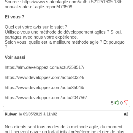
Source : https://www.stateofagile.com/#ufh-i-521251909-13th-
annual-state-of-agile-report/473508
Et vous ?
Quel est votre avis sur le sujet ?
Utilisez-vous une méthode de développement agiles ? Si oui,
partagez avec nous votre expérience.
Selon vous, quelle est la meilleure méthode agile ? Et pourquoi
?
Voir aussi
https://alm.developpez.com/actu/258517/
https://www.developpez.com/actu/80324/
https://www.developpez.com/actu/85049/
https://www.developpez.com/actu/204756/
5
0
Kulvar
,
le 09/05/2019 à 11h02
#2
Nos clients sont tous avides de la méthode agile, du moment
qu'il peuvent payer un forfait initial prédéterminé et rien de plus.