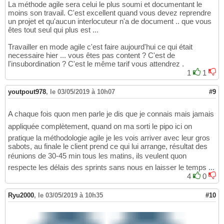
La méthode agile sera celui le plus soumi et documentant le
moins son travail. C'est excellent quand vous devez reprendre
un projet et qu'aucun interlocuteur n'a de document .. que vous
êtes tout seul qui plus est ...
Travailler en mode agile c'est faire aujourd'hui ce qui était
necessaire hier ... vous êtes pas content ? C'est de
l'insubordination ? C'est le même tarif vous attendrez .
1
1
youtpout978
,
le 03/05/2019 à 10h07
#9
A chaque fois quon men parle je dis que je connais mais jamais
appliquée complètement, quand on ma sorti le pipo ici on
pratique la méthodologie agile je les vois arriver avec leur gros
sabots, au finale le client prend ce qui lui arrange, résultat des
réunions de 30-45 min tous les matins, ils veulent quon
respecte les délais des sprints sans nous en laisser le temps ...
4
0
Ryu2000
,
le 03/05/2019 à 10h35
#10