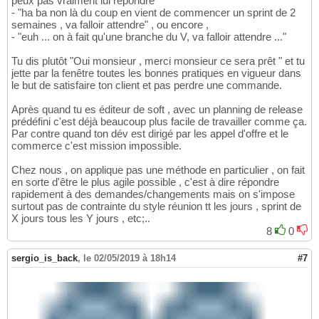
peux pas vraiment lui répondre
- "ha ba non là du coup en vient de commencer un sprint de 2
semaines , va falloir attendre" , ou encore ,
- "euh ... on à fait qu'une branche du V, va falloir attendre ..."
Tu dis plutôt "Oui monsieur , merci monsieur ce sera prêt " et tu
jette par la fenêtre toutes les bonnes pratiques en vigueur dans
le but de satisfaire ton client et pas perdre une commande.
Après quand tu es éditeur de soft , avec un planning de release
prédéfini c'est déjà beaucoup plus facile de travailler comme ça.
Par contre quand ton dév est dirigé par les appel d'offre et le
commerce c'est mission impossible.
Chez nous , on applique pas une méthode en particulier , on fait
en sorte d'être le plus agile possible , c'est à dire répondre
rapidement à des demandes/changements mais on s'impose
surtout pas de contrainte du style réunion tt les jours , sprint de
X jours tous les Y jours , etc;..
8
0
sergio_is_back
,
le 02/05/2019 à 18h14
#7