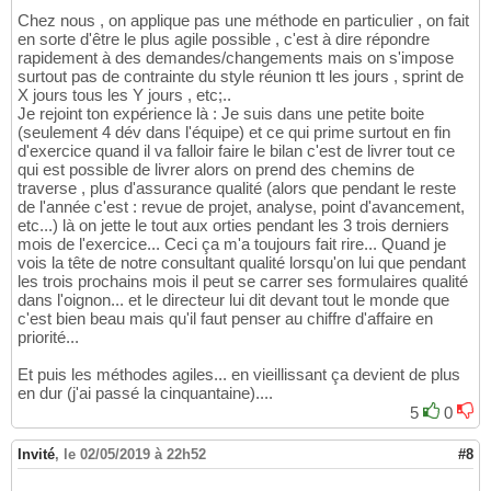
Chez nous , on applique pas une méthode en particulier , on fait
en sorte d'être le plus agile possible , c'est à dire répondre
rapidement à des demandes/changements mais on s'impose
surtout pas de contrainte du style réunion tt les jours , sprint de
X jours tous les Y jours , etc;..
Je rejoint ton expérience là : Je suis dans une petite boite
(seulement 4 dév dans l'équipe) et ce qui prime surtout en fin
d'exercice quand il va falloir faire le bilan c'est de livrer tout ce
qui est possible de livrer alors on prend des chemins de
traverse , plus d'assurance qualité (alors que pendant le reste
de l'année c'est : revue de projet, analyse, point d'avancement,
etc...) là on jette le tout aux orties pendant les 3 trois derniers
mois de l'exercice... Ceci ça m'a toujours fait rire... Quand je
vois la tête de notre consultant qualité lorsqu'on lui que pendant
les trois prochains mois il peut se carrer ses formulaires qualité
dans l'oignon... et le directeur lui dit devant tout le monde que
c'est bien beau mais qu'il faut penser au chiffre d'affaire en
priorité...
Et puis les méthodes agiles... en vieillissant ça devient de plus
en dur (j'ai passé la cinquantaine)....
5
0
Invité
,
le 02/05/2019 à 22h52
#8