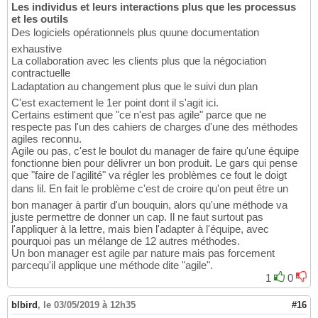
Les individus et leurs interactions plus que les processus
et les outils
Des logiciels opérationnels plus quune documentation
exhaustive
La collaboration avec les clients plus que la négociation
contractuelle
Ladaptation au changement plus que le suivi dun plan
C'est exactement le 1er point dont il s'agit ici.
Certains estiment que "ce n'est pas agile" parce que ne
respecte pas l'un des cahiers de charges d'une des méthodes
agiles reconnu.
Agile ou pas, c'est le boulot du manager de faire qu'une équipe
fonctionne bien pour délivrer un bon produit. Le gars qui pense
que "faire de l'agilité" va régler les problèmes ce fout le doigt
dans lil. En fait le problème c'est de croire qu'on peut être un
bon manager à partir d'un bouquin, alors qu'une méthode va
juste permettre de donner un cap. Il ne faut surtout pas
l'appliquer à la lettre, mais bien l'adapter à l'équipe, avec
pourquoi pas un mélange de 12 autres méthodes.
Un bon manager est agile par nature mais pas forcement
parcequ'il applique une méthode dite "agile".
1
0
blbird
,
le 03/05/2019 à 12h35
#16