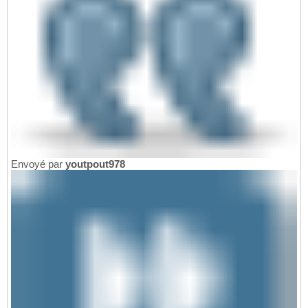
Envoyé par
youtpout978