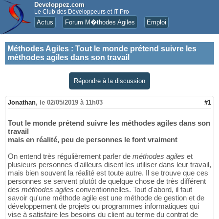
Developpez.com
Le Club des Développeurs et IT Pro
Actus
Forum M�thodes Agiles
Emploi
Méthodes Agiles
:
Tout le monde prétend suivre les
méthodes agiles dans son travail
Répondre à la discussion
Jonathan
,
le 02/05/2019 à 11h03
#1
Tout le monde prétend suivre les méthodes agiles dans son
travail
mais en réalité, peu de personnes le font vraiment
On entend très régulièrement parler de
méthodes agiles
et
plusieurs personnes d'ailleurs disent les utiliser dans leur travail,
mais bien souvent la réalité est toute autre. Il se trouve que ces
personnes se servent plutôt de quelque chose de très différent
des
méthodes agiles
conventionnelles. Tout d'abord, il faut
savoir qu'une méthode agile est une méthode de gestion et de
développement de projets ou programmes informatiques qui
vise à satisfaire les besoins du client au terme du contrat de