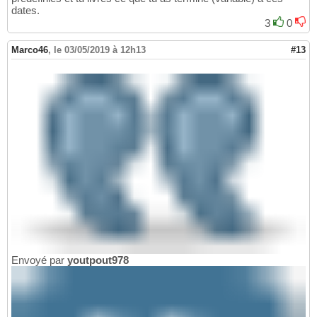
dates.
3
0
Marco46
,
le 03/05/2019 à 12h13
#13
Envoyé par
youtpout978