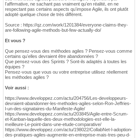
l'affirmative, ne sachant pas vraiment qu'en réalité, en ne
respectant pas certains aspects qu'impose Agile, ils ont plutôt
adopté quelque chose de très différent.
Source : https://qz.com/work/1201384/everyone-claims-they-
are-following-agile-methods-but-few-actually-do/
Et vous ?
Que pensez-vous des méthodes agiles ? Pensez-vous comme
certains qu'elles devraient être abandonnées ?
Que pensez-vous des Sprints ? Sont-ils adaptés à toutes les
équipes ?
Pensez-vous que vous ou votre entreprise utilisez réellement
les méthodes agiles ?
Voir aussi :
https://www.developpez.com/actu/204756/Les-developpeurs-
devraient-abandonner-les-methodes-agiles-selon-Ron-Jeffries-
l-un-des-signataires-du-Manifeste-Agile/
https://www.developpez.com/actu/203845/Agile-entre-Scrum-
et-Kanban-laquelle-des-deux-methodologies-est-elle-la-
meilleure-Le-point-dans-une-etude-comparative/
https://www.developpez.com/actu/198022/CollabNet-l-adoption-
des-pratiques-agiles-augmente-en-entreprise-mais-tres-peu-d-