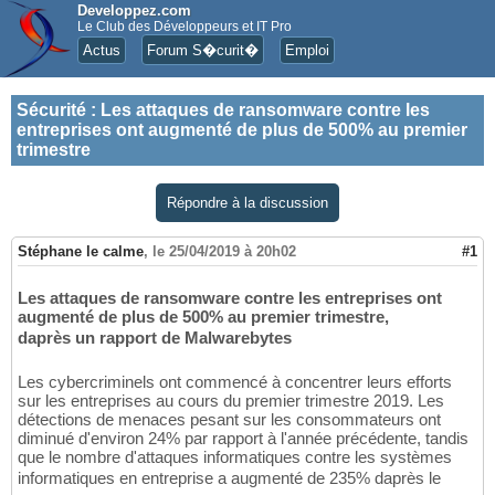
Developpez.com
Le Club des Développeurs et IT Pro
Actus
Forum S�curit�
Emploi
Sécurité
:
Les attaques de ransomware contre les
entreprises ont augmenté de plus de 500% au premier
trimestre
Répondre à la discussion
Stéphane le calme
,
le 25/04/2019 à 20h02
#1
Les attaques de ransomware contre les entreprises ont
augmenté de plus de 500% au premier trimestre,
daprès un rapport de Malwarebytes
Les cybercriminels ont commencé à concentrer leurs efforts
sur les entreprises au cours du premier trimestre 2019. Les
détections de menaces pesant sur les consommateurs ont
diminué d'environ 24% par rapport à l'année précédente, tandis
que le nombre d'attaques informatiques contre les systèmes
informatiques en entreprise a augmenté de 235% daprès le