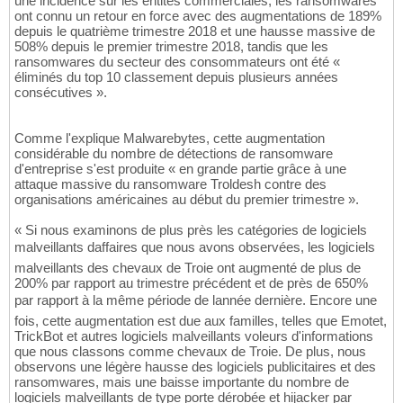
une incidence sur les entités commerciales, les ransomwares
ont connu un retour en force avec des augmentations de 189%
depuis le quatrième trimestre 2018 et une hausse massive de
508% depuis le premier trimestre 2018, tandis que les
ransomwares du secteur des consommateurs ont été «
éliminés du top 10 classement depuis plusieurs années
consécutives ».
Comme l'explique Malwarebytes, cette augmentation
considérable du nombre de détections de ransomware
d'entreprise s'est produite « en grande partie grâce à une
attaque massive du ransomware Troldesh contre des
organisations américaines au début du premier trimestre ».
« Si nous examinons de plus près les catégories de logiciels
malveillants daffaires que nous avons observées, les logiciels
malveillants des chevaux de Troie ont augmenté de plus de
200% par rapport au trimestre précédent et de près de 650%
par rapport à la même période de lannée dernière. Encore une
fois, cette augmentation est due aux familles, telles que Emotet,
TrickBot et autres logiciels malveillants voleurs d'informations
que nous classons comme chevaux de Troie. De plus, nous
observons une légère hausse des logiciels publicitaires et des
ransomwares, mais une baisse importante du nombre de
logiciels malveillants de type porte dérobée et hijacker par