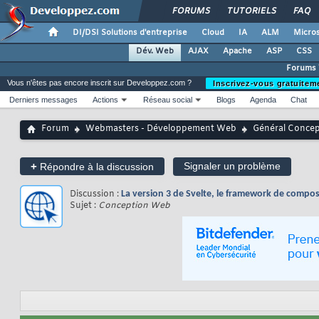
FORUMS
TUTORIELS
FAQ
DI/DSI Solutions d'entreprise
Cloud
IA
ALM
Micros
Dév. Web
AJAX
Apache
ASP
CSS
Forums
Vous n'êtes pas encore inscrit sur Developpez.com ?
Inscrivez-vous gratuitem
Derniers messages
Actions
Réseau social
Blogs
Agenda
Chat
Forum
Webmasters - Développement Web
Général Conce
+
Signaler un problème
Répondre à la discussion
Discussion :
La version 3 de Svelte, le framework de compos
Sujet :
Conception Web