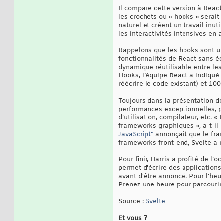
Il compare cette version à React
les crochets ou « hooks » serait
naturel et créent un travail inu
les interactivités intensives en a
Rappelons que les hooks sont un 
fonctionnalités de React sans é
dynamique réutilisable entre le
Hooks, l’équipe React a indiqué
réécrire le code existant) et 1
Toujours dans la présentation d
performances exceptionnelles, pe
d’utilisation, compilateur, etc.
frameworks graphiques », a-t-il d
JavaScript”
annonçait que le fra
frameworks front-end, Svelte a r
Pour finir, Harris a profité de
permet d'écrire des applications
avant d'être annoncé. Pour l’heu
Prenez une heure pour parcourir 
Source :
Svelte
Et vous ?