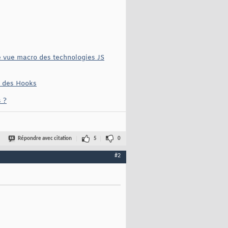
ne vue macro des technologies JS
le des Hooks
 ?
Répondre avec citation
5
0
#2