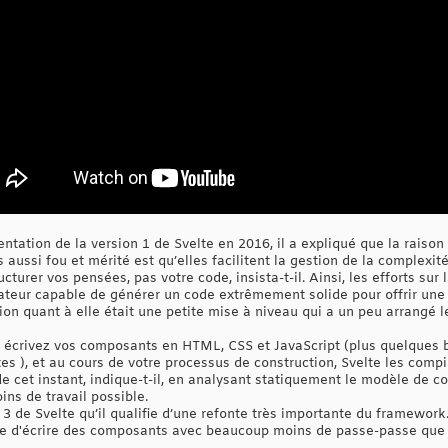
ntation de la version 1 de Svelte en 2016, il a expliqué que la raison 
aussi fou et mérité est qu’elles facilitent la gestion de la complexi
ucturer vos pensées, pas votre code, insista-t-il. Ainsi, les efforts sur
lateur capable de générer un code extrêmement solide pour offrir une 
on quant à elle était une petite mise à niveau qui a un peu arrangé l
s écrivez vos composants en HTML, CSS et JavaScript (plus quelques 
s ), et au cours de votre processus de construction, Svelte les com
de cet instant, indique-t-il, en analysant statiquement le modèle de 
ins de travail possible.
n 3 de Svelte qu’il qualifie d’une refonte très importante du framework
ble d'écrire des composants avec beaucoup moins de passe-passe que c