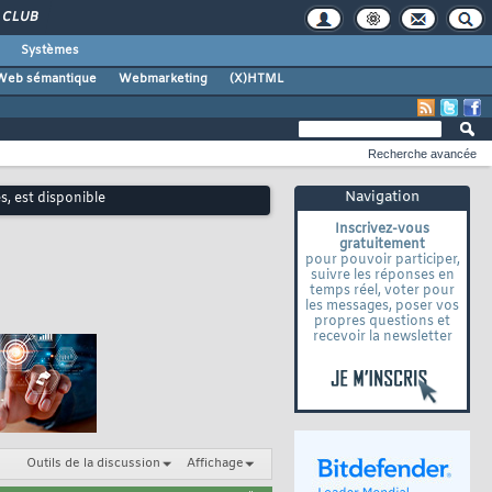
CLUB
Systèmes
Web sémantique
Webmarketing
(X)HTML
Recherche avancée
Navigation
, est disponible
Inscrivez-vous
gratuitement
pour pouvoir participer,
suivre les réponses en
temps réel, voter pour
les messages, poser vos
propres questions et
recevoir la newsletter
Outils de la discussion
Affichage