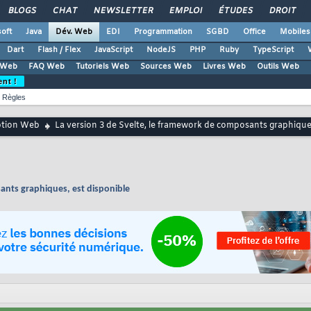
BLOGS
CHAT
NEWSLETTER
EMPLOI
ÉTUDES
DROIT
oft
Java
Dév. Web
EDI
Programmation
SGBD
Office
Mobiles
Dart
Flash / Flex
JavaScript
NodeJS
PHP
Ruby
TypeScript
 Web
FAQ Web
Tutoriels Web
Sources Web
Livres Web
Outils Web
ent !
Règles
ption Web
La version 3 de Svelte, le framework de composants graphiques
ants graphiques, est disponible