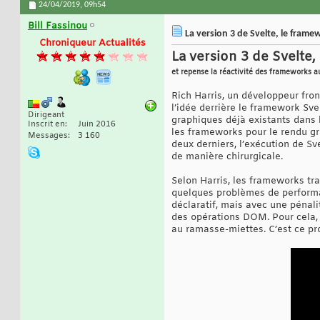
24/04/2019,
09h54
Bill Fassinou
La version 3 de Svelte, le fram
Chroniqueur Actualités
La version 3 de Svelte
et repense la réactivité des frameworks 
Rich Harris, un développeur fro
l’idée derrière le framework Sv
Dirigeant
graphiques déjà existants dans l
Inscrit en
Juin 2016
les frameworks pour le rendu gra
Messages
3 160
deux derniers, l’exécution de S
de manière chirurgicale.
Selon Harris, les frameworks tra
quelques problèmes de performanc
déclaratif, mais avec une pénali
des opérations DOM. Pour cela, c
au ramasse-miettes. C’est ce pro