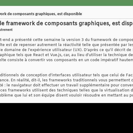
ework de composants graphiques, est disponible
, le framework de composants graphiques, est dis
autrement
nt-end a présenté cette semaine la version 3 du framework de composa
elte est de repenser autrement la réactivité telle que présentée par
e domaine de l’expérience utilisateur (UX). D’après ce qu’il décrit de 
phique tels que React et Vue.js, car, au lieu d’utiliser la technique
velte consiste à convertir vos composants en un code impératif haute
ditionnels de conception d’interfaces utilisateur tels que celui de F
e. En réalité, dit-il, les frameworks traditionnels vous permettent d
té : le navigateur doit effectuer un travail supplémentaire pour conver
es frameworks utilisent des techniques telles que la virtualisation d
blème que lui et son équipe disent vouloir résoudre en mettant au poi