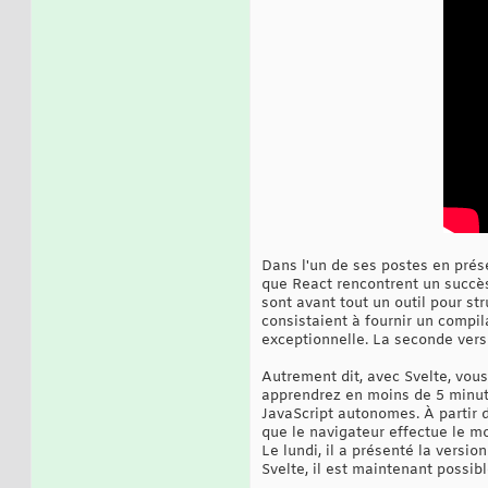
Dans l'un de ses postes en prése
que React rencontrent un succès 
sont avant tout un outil pour str
consistaient à fournir un compi
exceptionnelle. La seconde versi
Autrement dit, avec Svelte, vou
apprendrez en moins de 5 minute
JavaScript autonomes. À partir 
que le navigateur effectue le mo
Le lundi, il a présenté la versio
Svelte, il est maintenant possi