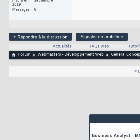
Inscrit en
Septembre
2019
Messages
6
+
Signaler un problème
Répondre à la discussion
Actualités
FAQs Web
Tutor
Forum
Webmasters - Développement Web
Général Conce
«
D
Business Analyst - M