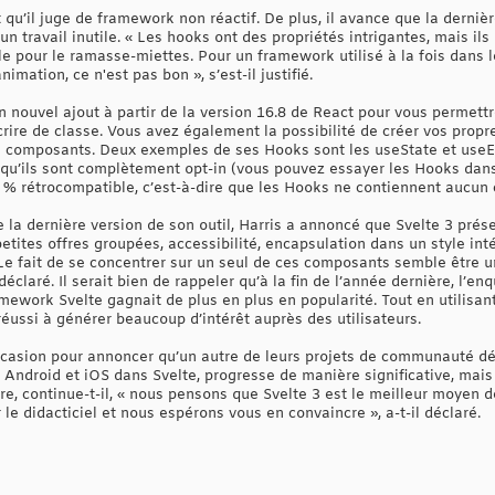
 qu’il juge de framework non réactif. De plus, il avance que la derniè
 un travail inutile. « Les hooks ont des propriétés intrigantes, mais 
tile pour le ramasse-miettes. Pour un framework utilisé à la fois dans 
nimation, ce n'est pas bon », s’est-il justifié.
nouvel ajout à partir de la version 16.8 de React pour vous permettre d
crire de classe. Vous avez également la possibilité de créer vos prop
s composants. Deux exemples de ses Hooks sont les useState et useEff
 qu’ils sont complètement opt-in (vous pouvez essayer les Hooks da
00 % rétrocompatible, c’est-à-dire que les Hooks ne contiennent aucu
e la dernière version de son outil, Harris a annoncé que Svelte 3 pré
tites offres groupées, accessibilité, encapsulation dans un style intég
 « Le fait de se concentrer sur un seul de ces composants semble être u
éclaré. Il serait bien de rappeler qu’à la fin de l’année dernière, l’en
mework Svelte gagnait de plus en plus en popularité. Tout en utilisan
éussi à générer beaucoup d’intérêt auprès des utilisateurs.
 l’occasion pour annoncer qu’un autre de leurs projets de communauté
 Android et iOS dans Svelte, progresse de manière significative, mais
re, continue-t-il, « nous pensons que Svelte 3 est le meilleur moyen d
le didacticiel et nous espérons vous en convaincre », a-t-il déclaré.