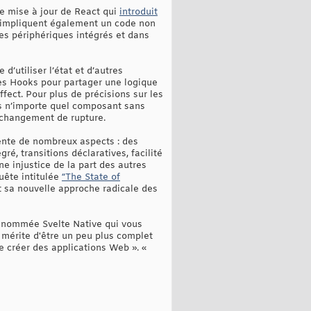
re mise à jour de React qui
introduit
ils impliquent également un code non
les périphériques intégrés et dans
’utiliser l’état et d’autres
res Hooks pour partager une logique
ect. Pour plus de précisions sur les
ns n’importe quel composant sans
n changement de rupture.
sente de nombreux aspects : des
ré, transitions déclaratives, facilité
ne injustice de la part des autres
quête intitulée
“The State of
t sa nouvelle approche radicale des
 dénommée Svelte Native qui vous
 mérite d'être un peu plus complet
e créer des applications Web ». «