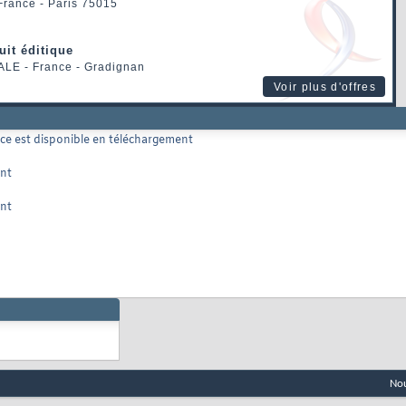
 France - Paris 75015
uit éditique
ALE
- France - Gradignan
Voir plus d'offres
rce est disponible en téléchargement
ent
ent
Nou