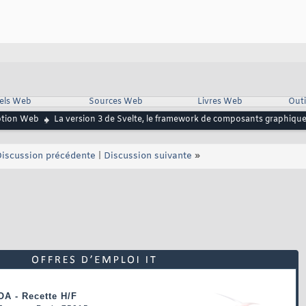
iels Web
Sources Web
Livres Web
Outi
ption Web
La version 3 de Svelte, le framework de composants graphiques
iscussion précédente
|
Discussion suivante
»
OA - Recette H/F