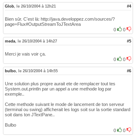
}
56
		contrainte.fill=GridBagConstraints.BOTH;

75
Glob
,
le 26/10/2004 à 12h21
#4
else
57
		ajout_GB
(
panneau, x=
3
, y=
1
)
;

76
{
58
}
77
					
59
Bien sûr. C'est là: http://java.developpez.com/sources/?
void
 ajout_GB
(
Component composant, 
i
78
}
60
page=Flux#OutputStreamToJTextArea
{
79
}
61
0
0
		contrainte.gridx = x;

80
			System.out.println
(
"
62
		contrainte.gridy = y;

81
			connexion.close
(
)
;

63
meda
,
le 26/10/2004 à 14h27
#5
		add
(
composant, contrainte
)
;

82
}
64
}
83
catch
(
IOException e
)
65
}
84
Merci je vais voir ça.
{
66
0
0
		System.out.println
(
e
)
;

67
}
68
bulbo
,
le 26/10/2004 à 14h55
#6
}
69
}
70
Une solution plus propre aurait ete de remplacer tout tes
System.out.println par un appel a une methode log par
exemple..
Cette methode suivant le mode de lancement de ton serveur
(terminal ou swing) afficherait les logs soit sur la sortie standard
soit dans ton JTextPane..
Bulbo
0
0