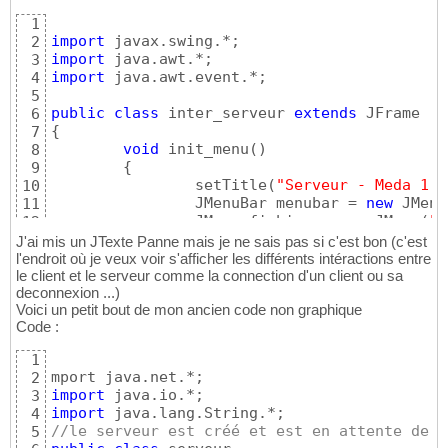
1
import
2
import
3
import
 java.awt.event.*;

4
5
public
class
 inter_serveur 
extends
6
{
7
void
 init_menu
(
)
8
{
9
		setTitle
(
"Serveur - Meda 1.0
10
		JMenuBar menubar = 
new
 JMenu
11
		JMenu fichier = 
new
 JMenu
(
"F
12
		fichier.setMnemonic
(
KeyEvent
13
J'ai mis un JTexte Panne mais je ne sais pas si c'est bon (c'est
		JMenu action = 
new
 JMenu
(
"Ac
14
l'endroit où je veux voir s'afficher les différents intéractions entre
		action.setMnemonic
(
KeyEvent.
le client et le serveur comme la connection d'un client ou sa
15
deconnexion ...)
		JMenuItem quitter = 
new
 JMen
16
Voici un petit bout de mon ancien code non graphique
		quitter.setMnemonic
(
KeyEvent
17
Code :
		JMenuItem lancer = 
new
 JMenu
18
		lancer.setMnemonic
(
KeyEvent.
19
1
		JMenuItem arreter = 
new
 JMen
20
2
		arreter.setMnemonic
(
KeyEvent
21
import
3
		quitter.addActionListener
(
ne
22
import
4
		fichier.add
(
quitter
)
;

23
//le serveur est créé et est en attente de c
5
		action.add
(
lancer
)
;

24