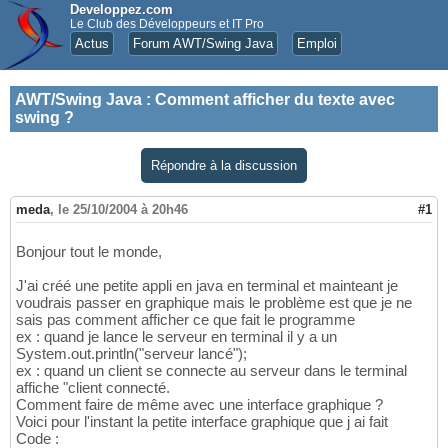
Developpez.com
Le Club des Développeurs et IT Pro
Actus
Forum AWT/Swing Java
Emploi
AWT/Swing Java
:
Comment afficher du texte avec
swing ?
Répondre à la discussion
meda
,
le 25/10/2004 à 20h46
#1
Bonjour tout le monde,
J'ai créé une petite appli en java en terminal et mainteant je
voudrais passer en graphique mais le problème est que je ne
sais pas comment afficher ce que fait le programme
ex : quand je lance le serveur en terminal il y a un
System.out.println("serveur lancé");
ex : quand un client se connecte au serveur dans le terminal
affiche "client connecté.
Comment faire de même avec une interface graphique ?
Voici pour l'instant la petite interface graphique que j ai fait
Code :