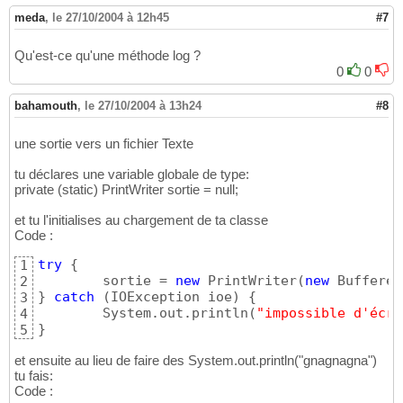
meda
,
le 27/10/2004 à 12h45
#7
Qu'est-ce qu'une méthode log ?
0
0
bahamouth
,
le 27/10/2004 à 13h24
#8
une sortie vers un fichier Texte
tu déclares une variable globale de type:
private (static) PrintWriter sortie = null;
et tu l'initialises au chargement de ta classe
Code :
try
{
1
	sortie = 
new
 PrintWriter
(
new
 Buffered
2
}
catch
(
IOException ioe
)
{
3
	System.out.println
(
"impossible d'écri
4
}
5
et ensuite au lieu de faire des System.out.println("gnagnagna")
tu fais:
Code :