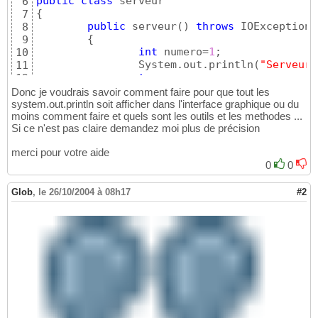
public
class
6
		action.add
(
arreter
)
;

25
{
7
		menubar.add
(
fichier
)
;

26
public
 serveur
(
)
throws
 IOException

8
		menubar.add
(
action
)
;

27
{
9
		setJMenuBar
(
menubar
)
;

28
int
 numero=
1
;

10
}
29
		System.out.println
(
"Serveur 
11
public
class
 quit 
implements
 ActionL
30
try
12
{
31
{
13
Donc je voudrais savoir comment faire pour que tout les
public
void
 actionPerformed
(
32
			ServerSocket ecoute
14
system.out.println soit afficher dans l'interface graphique ou du
{
33
while
(
true
)
moins comment faire et quels sont les outils et les methodes ...
15
			System.exit
(
0
)
;

34
Si ce n'est pas claire demandez moi plus de précision
{
16
}
35
				Socket co
17
}
36
merci pour votre aide
new
 threadse
18
	inter_serveur
(
)
37
0
0
}
19
{
38
}
20
39
catch
(
IOException ioe
)
Glob
21
,
le 26/10/2004 à 08h17
#2
this
.init_menu
(
)
;

40
{
22
		boutons inter = 
new
 boutons
(
41
			System.out.println
(
"
23
this
.getContentPane
(
)
.add
(
in
42
}
24
		setDefaultCloseOperation
(
JFr
43
}
25
		setSize
(
400
,
500
)
;

44
}
26
		setVisible
(
true
)
;

45
27
}
46
//sa c est le thread d ecoute du client
28
public
static
void
 main
(
String
[
]
 arg
47
import
29
{
48
import
30
new
 inter_serveur
(
)
;

49