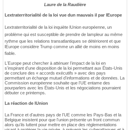
Laure de la Raudière
Lextraterritorialité de la loi vue dun mauvais il par lEurope
Lextraterritorialité de la loi inquiète lUnion européenne, un
problème qui est susceptible de prendre de lampleur au même
rythme que les relations transatlantiques se détériorent et que
lEurope considère Trump comme un allié de moins en moins
fiable.
L'Europe peut chercher à atténuer l'impact de la loi en
s'inspirant d'une disposition de la loi permettant aux États-Unis
de conclure des « accords exécutifs » avec des pays
permettant un échange mutuel d'informations et de données. La
Commission européenne souhaite que l'UE entame des
pourparlers avec les États-Unis et les négociations pourraient
débuter ce printemps.
La réaction de lUnion
La France et d'autres pays de l'UE comme les Pays-Bas et la
Belgique insistent pour que l'union présente un front commun
alors qu'ils luttent pour mettre en place des réglementations
visant à protéger la vie privée, à prévenir les cyberattaques et à