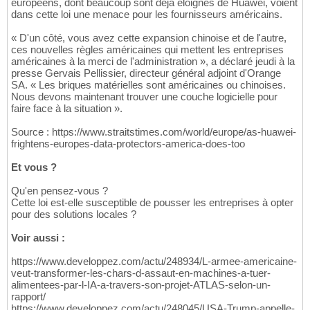
européens, dont beaucoup sont déjà éloignés de Huawei, voient
dans cette loi une menace pour les fournisseurs américains.
« D'un côté, vous avez cette expansion chinoise et de l'autre,
ces nouvelles règles américaines qui mettent les entreprises
américaines à la merci de l'administration », a déclaré jeudi à la
presse Gervais Pellissier, directeur général adjoint d'Orange
SA. « Les briques matérielles sont américaines ou chinoises.
Nous devons maintenant trouver une couche logicielle pour
faire face à la situation ».
Source : https://www.straitstimes.com/world/europe/as-huawei-
frightens-europes-data-protectors-america-does-too
Et vous ?
Qu'en pensez-vous ?
Cette loi est-elle susceptible de pousser les entreprises à opter
pour des solutions locales ?
Voir aussi :
https://www.developpez.com/actu/248934/L-armee-americaine-
veut-transformer-les-chars-d-assaut-en-machines-a-tuer-
alimentees-par-l-IA-a-travers-son-projet-ATLAS-selon-un-
rapport/
https://www.developpez.com/actu/248045/USA-Trump-appelle-