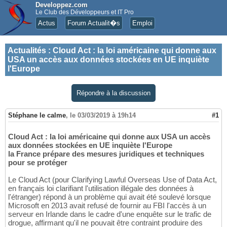
Developpez.com
Le Club des Développeurs et IT Pro
Actus
Forum Actualit�s
Emploi
Actualités
:
Cloud Act : la loi américaine qui donne aux
USA un accès aux données stockées en UE inquiète
l'Europe
Répondre à la discussion
Stéphane le calme
,
le 03/03/2019 à 19h14
#1
Cloud Act : la loi américaine qui donne aux USA un accès
aux données stockées en UE inquiète l'Europe
la France prépare des mesures juridiques et techniques
pour se protéger
Le Cloud Act (pour Clarifying Lawful Overseas Use of Data Act,
en français loi clarifiant l'utilisation illégale des données à
l'étranger) répond à un problème qui avait été soulevé lorsque
Microsoft en 2013 avait refusé de fournir au FBI l'accès à un
serveur en Irlande dans le cadre d'une enquête sur le trafic de
drogue, affirmant qu'il ne pouvait être contraint produire des