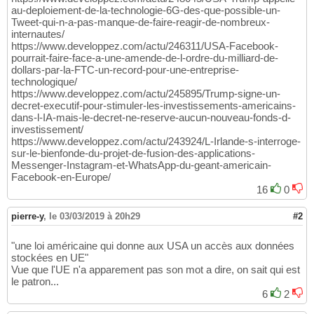
au-deploiement-de-la-technologie-6G-des-que-possible-un-
Tweet-qui-n-a-pas-manque-de-faire-reagir-de-nombreux-
internautes/
https://www.developpez.com/actu/246311/USA-Facebook-
pourrait-faire-face-a-une-amende-de-l-ordre-du-milliard-de-
dollars-par-la-FTC-un-record-pour-une-entreprise-
technologique/
https://www.developpez.com/actu/245895/Trump-signe-un-
decret-executif-pour-stimuler-les-investissements-americains-
dans-l-IA-mais-le-decret-ne-reserve-aucun-nouveau-fonds-d-
investissement/
https://www.developpez.com/actu/243924/L-Irlande-s-interroge-
sur-le-bienfonde-du-projet-de-fusion-des-applications-
Messenger-Instagram-et-WhatsApp-du-geant-americain-
Facebook-en-Europe/
16
0
pierre-y
,
le 03/03/2019 à 20h29
#2
"une loi américaine qui donne aux USA un accès aux données
stockées en UE"
Vue que l'UE n'a apparement pas son mot a dire, on sait qui est
le patron...
6
2