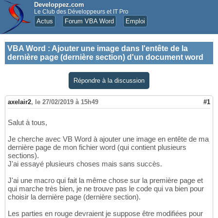
Developpez.com
Le Club des Développeurs et IT Pro
Actus
Forum VBA Word
Emploi
VBA Word
:
Ajouter une image dans l'entête de la
dernière page (dernière section) d'un document word
Répondre à la discussion
axelair2
,
le 27/02/2019 à 15h49
#1
Salut à tous,
Je cherche avec VB Word à ajouter une image en entête de ma
dernière page de mon fichier word (qui contient plusieurs
sections).
J'ai essayé plusieurs choses mais sans succès.
J'ai une macro qui fait la même chose sur la première page et
qui marche très bien, je ne trouve pas le code qui va bien pour
choisir la dernière page (dernière section).
Les parties en rouge devraient je suppose être modifiées pour