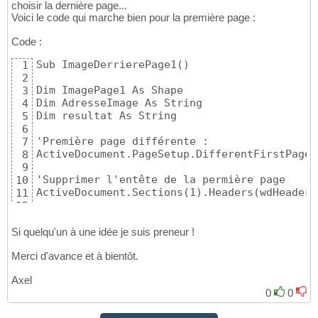
choisir la dernière page...
Voici le code qui marche bien pour la première page :
Code :
Sub ImageDerrierePage1()

1
2
Dim ImagePage1 As Shape

3
Dim AdresseImage As String

4
Dim resultat As String

5
6
'Première page différente :

7
ActiveDocument.PageSetup.DifferentFirstPageH
8
9
'Supprimer l'entête de la permière page

10
ActiveDocument.Sections(1).Headers(wdHeaderF
11
12
AdresseImage = "\\XXX.jpg"

13
14
Si quelqu'un à une idée je suis preneur !
'Ajouter l'entête

15
Merci d'avance et à bientôt.
Set ImagePage1 = ActiveDocument.Sections.Fir
16
17
Axel
End Sub
18
0
0