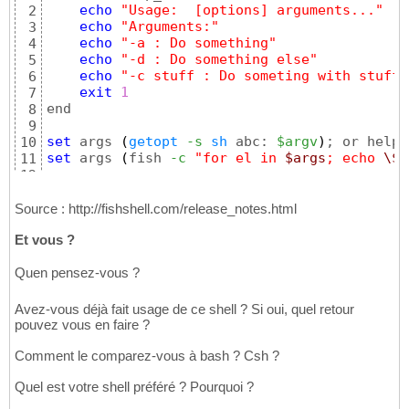
echo
"Usage:  [options] arguments..."
2
echo
"Arguments:"
3
echo
"-a : Do something"
4
echo
"-d : Do something else"
5
echo
"-c stuff : Do someting with stuff"
6
exit
1
7
end

8
9
set
 args 
(
getopt
-s
sh
 abc: 
$argv
)
10
set
 args 
(
fish 
-c
"for el in 
$args
; echo 
\$
e
11
12
set
 i 
1
13
while
true
14
Source : http://fishshell.com/release_notes.html
    switch 
$args
[
$i
]
15
Et vous ?
case
"-a"
16
echo
"argument a is specified"
17
Quen pensez-vous ?
case
"-b"
18
echo
"argument b is specified"
19
case
"-c"
20
Avez-vous déjà fait usage de ce shell ? Si oui, quel retour
set
 i 
(
math 
"
$i
 + 1"
)
21
pouvez vous en faire ?
echo
"value of argument c is"
$a
22
case
"--"
Comment le comparez-vous à bash ? Csh ?
23
break
24
Quel est votre shell préféré ? Pourquoi ?
    end

25
set
 i 
(
math 
"
$i
 + 1"
)
26