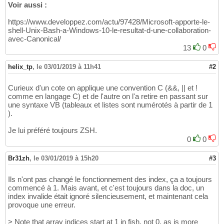
Voir aussi :
27
set
28
https://www.developpez.com/actu/97428/Microsoft-apporte-le-
if
 math 
"
$i
 <"
(
count 
$args
)
>
/
dev
/
null

29
shell-Unix-Bash-a-Windows-10-le-resultat-d-une-collaboration-
set
 pargs 
$args
[
(
math 
"
$i
 + 1"
)
..-
1
]
30
avec-Canonical/
end

31
13
0
32
echo
"positional arguments:"
$pargs
33
helix_tp
,
le 03/01/2019 à 11h41
#2
Curieux d'un cote on applique une convention C (&&, || et !
comme en langage C) et de l'autre on l'a retire en passant sur
une syntaxe VB (tableaux et listes sont numérotés à partir de 1
).
Je lui préféré toujours ZSH.
0
0
Br31zh
,
le 03/01/2019 à 15h20
#3
Ils n'ont pas changé le fonctionnement des index, ça a toujours
commencé à 1. Mais avant, et c'est toujours dans la doc, un
index invalide était ignoré silencieusement, et maintenant cela
provoque une erreur.
> Note that array indices start at 1 in fish, not 0, as is more