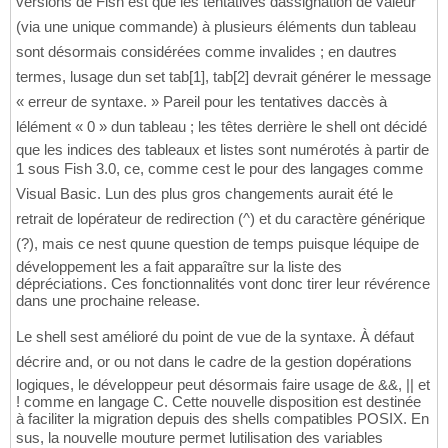
versions de Fish est que les tentatives dassignation de valeur
(via une unique commande) à plusieurs éléments dun tableau
sont désormais considérées comme invalides ; en dautres
termes, lusage dun set tab[1], tab[2] devrait générer le message
« erreur de syntaxe. » Pareil pour les tentatives daccès à
lélément « 0 » dun tableau ; les têtes derrière le shell ont décidé
que les indices des tableaux et listes sont numérotés à partir de
1 sous Fish 3.0, ce, comme cest le pour des langages comme
Visual Basic. Lun des plus gros changements aurait été le
retrait de lopérateur de redirection (^) et du caractère générique
(?), mais ce nest quune question de temps puisque léquipe de
développement les a fait apparaître sur la liste des
dépréciations. Ces fonctionnalités vont donc tirer leur révérence
dans une prochaine release.
Le shell sest amélioré du point de vue de la syntaxe. À défaut
décrire and, or ou not dans le cadre de la gestion dopérations
logiques, le développeur peut désormais faire usage de &&, || et
! comme en langage C. Cette nouvelle disposition est destinée
à faciliter la migration depuis des shells compatibles POSIX. En
sus, la nouvelle mouture permet lutilisation des variables