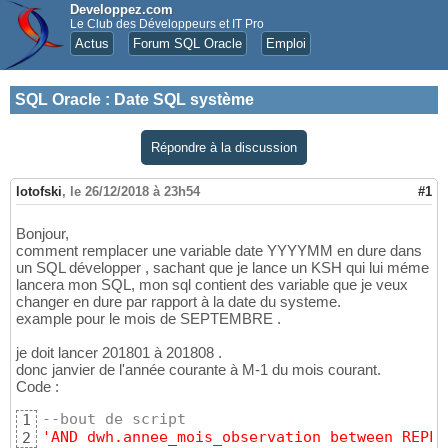
Developpez.com
Le Club des Développeurs et IT Pro
Actus
Forum SQL Oracle
Emploi
SQL Oracle
:
Date SQL système
Répondre à la discussion
lotofski
,
le 26/12/2018 à 23h54
#1
Bonjour,
comment remplacer une variable date YYYYMM en dure dans
un SQL développer , sachant que je lance un KSH qui lui méme
lancera mon SQL, mon sql contient des variable que je veux
changer en dure par rapport à la date du systeme.
example pour le mois de SEPTEMBRE .
je doit lancer 201801 à 201808 .
donc janvier de l'année courante à M-1 du mois courant.
Code :
--bout de script 
1
'AND dwh.annee_mois_observation between REPLA
2