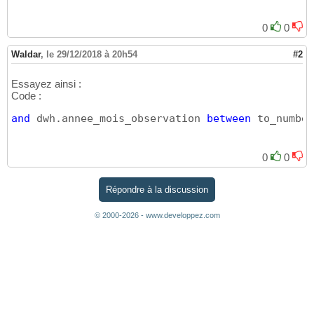
0
0
Waldar
,
le 29/12/2018 à 20h54
#2
Essayez ainsi :
Code :
and
 dwh.annee_mois_observation 
between
 to_number
0
0
Répondre à la discussion
© 2000-2026 - www.developpez.com