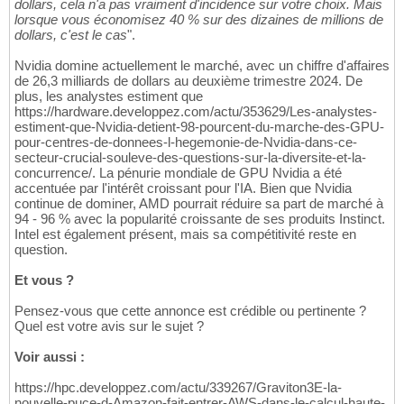
dollars, cela n'a pas vraiment d'incidence sur votre choix. Mais
lorsque vous économisez 40 % sur des dizaines de millions de
dollars, c'est le cas
".
Nvidia domine actuellement le marché, avec un chiffre d'affaires
de 26,3 milliards de dollars au deuxième trimestre 2024. De
plus, les analystes estiment que
https://hardware.developpez.com/actu/353629/Les-analystes-
estiment-que-Nvidia-detient-98-pourcent-du-marche-des-GPU-
pour-centres-de-donnees-l-hegemonie-de-Nvidia-dans-ce-
secteur-crucial-souleve-des-questions-sur-la-diversite-et-la-
concurrence/. La pénurie mondiale de GPU Nvidia a été
accentuée par l'intérêt croissant pour l'IA. Bien que Nvidia
continue de dominer, AMD pourrait réduire sa part de marché à
94 - 96 % avec la popularité croissante de ses produits Instinct.
Intel est également présent, mais sa compétitivité reste en
question.
Et vous ?
Pensez-vous que cette annonce est crédible ou pertinente ?
Quel est votre avis sur le sujet ?
Voir aussi :
https://hpc.developpez.com/actu/339267/Graviton3E-la-
nouvelle-puce-d-Amazon-fait-entrer-AWS-dans-le-calcul-haute-