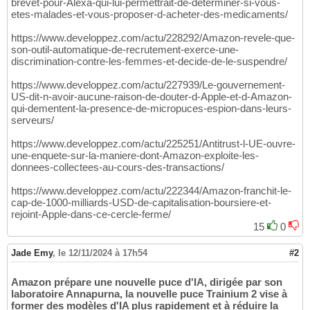
brevet-pour-Alexa-qui-lui-permettrait-de-determiner-si-vous-
etes-malades-et-vous-proposer-d-acheter-des-medicaments/
https://www.developpez.com/actu/228292/Amazon-revele-que-
son-outil-automatique-de-recrutement-exerce-une-
discrimination-contre-les-femmes-et-decide-de-le-suspendre/
https://www.developpez.com/actu/227939/Le-gouvernement-
US-dit-n-avoir-aucune-raison-de-douter-d-Apple-et-d-Amazon-
qui-dementent-la-presence-de-micropuces-espion-dans-leurs-
serveurs/
https://www.developpez.com/actu/225251/Antitrust-l-UE-ouvre-
une-enquete-sur-la-maniere-dont-Amazon-exploite-les-
donnees-collectees-au-cours-des-transactions/
https://www.developpez.com/actu/222344/Amazon-franchit-le-
cap-de-1000-milliards-USD-de-capitalisation-boursiere-et-
rejoint-Apple-dans-ce-cercle-ferme/
15
0
Jade Emy
,
le 12/11/2024 à 17h54
#2
Amazon prépare une nouvelle puce d'IA, dirigée par son
laboratoire Annapurna, la nouvelle puce Trainium 2 vise à
former des modèles d'IA plus rapidement et à réduire la