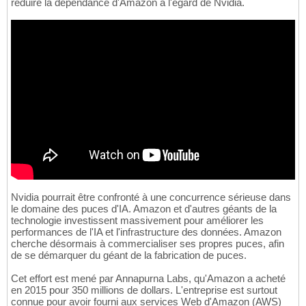
réduire la dépendance d'Amazon à l'égard de Nvidia.
Nvidia pourrait être confronté à une concurrence sérieuse dans
le domaine des puces d'IA. Amazon et d'autres géants de la
technologie investissent massivement pour améliorer les
performances de l'IA et l'infrastructure des données. Amazon
cherche désormais à commercialiser ses propres puces, afin
de se démarquer du géant de la fabrication de puces.
Cet effort est mené par Annapurna Labs, qu'Amazon a acheté
en 2015 pour 350 millions de dollars. L'entreprise est surtout
connue pour avoir fourni aux services Web d'Amazon (AWS)