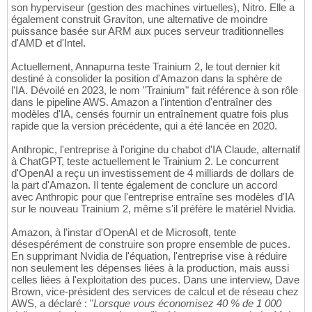
son hyperviseur (gestion des machines virtuelles), Nitro. Elle a
également construit Graviton, une alternative de moindre
puissance basée sur ARM aux puces serveur traditionnelles
d'AMD et d'Intel.
Actuellement, Annapurna teste Trainium 2, le tout dernier kit
destiné à consolider la position d'Amazon dans la sphère de
l'IA. Dévoilé en 2023, le nom "Trainium" fait référence à son rôle
dans le pipeline AWS. Amazon a l'intention d'entraîner des
modèles d'IA, censés fournir un entraînement quatre fois plus
rapide que la version précédente, qui a été lancée en 2020.
Anthropic, l'entreprise à l'origine du chabot d'IA Claude, alternatif
à ChatGPT, teste actuellement le Trainium 2. Le concurrent
d'OpenAI a reçu un investissement de 4 milliards de dollars de
la part d'Amazon. Il tente également de conclure un accord
avec Anthropic pour que l'entreprise entraîne ses modèles d'IA
sur le nouveau Trainium 2, même s'il préfère le matériel Nvidia.
Amazon, à l'instar d'OpenAI et de Microsoft, tente
désespérément de construire son propre ensemble de puces.
En supprimant Nvidia de l'équation, l'entreprise vise à réduire
non seulement les dépenses liées à la production, mais aussi
celles liées à l'exploitation des puces. Dans une interview, Dave
Brown, vice-président des services de calcul et de réseau chez
AWS, a déclaré : "
Lorsque vous économisez 40 % de 1 000