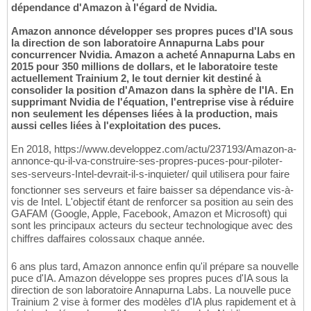
dépendance d'Amazon à l'égard de Nvidia.
Amazon annonce développer ses propres puces d'IA sous
la direction de son laboratoire Annapurna Labs pour
concurrencer Nvidia. Amazon a acheté Annapurna Labs en
2015 pour 350 millions de dollars, et le laboratoire teste
actuellement Trainium 2, le tout dernier kit destiné à
consolider la position d'Amazon dans la sphère de l'IA. En
supprimant Nvidia de l'équation, l'entreprise vise à réduire
non seulement les dépenses liées à la production, mais
aussi celles liées à l'exploitation des puces.
En 2018, https://www.developpez.com/actu/237193/Amazon-a-
annonce-qu-il-va-construire-ses-propres-puces-pour-piloter-
ses-serveurs-Intel-devrait-il-s-inquieter/ quil utilisera pour faire
fonctionner ses serveurs et faire baisser sa dépendance vis-à-
vis de Intel. L'objectif étant de renforcer sa position au sein des
GAFAM (Google, Apple, Facebook, Amazon et Microsoft) qui
sont les principaux acteurs du secteur technologique avec des
chiffres daffaires colossaux chaque année.
6 ans plus tard, Amazon annonce enfin qu'il prépare sa nouvelle
puce d'IA. Amazon développe ses propres puces d'IA sous la
direction de son laboratoire Annapurna Labs. La nouvelle puce
Trainium 2 vise à former des modèles d'IA plus rapidement et à