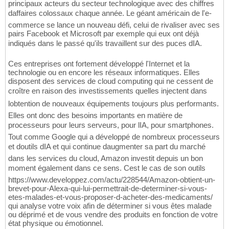
principaux acteurs du secteur technologique avec des chiffres
daffaires colossaux chaque année. Le géant américain de l'e-
commerce se lance un nouveau défi, celui de rivaliser avec ses
pairs Facebook et Microsoft par exemple qui eux ont déjà
indiqués dans le passé qu'ils travaillent sur des puces dIA.
Ces entreprises ont fortement développé l'Internet et la
technologie ou en encore les réseaux informatiques. Elles
disposent des services de cloud computing qui ne cessent de
croître en raison des investissements quelles injectent dans
lobtention de nouveaux équipements toujours plus performants.
Elles ont donc des besoins importants en matière de
processeurs pour leurs serveurs, pour lIA, pour smartphones.
Tout comme Google qui a développé de nombreux processeurs
et doutils dIA et qui continue daugmenter sa part du marché
dans les services du cloud, Amazon investit depuis un bon
moment également dans ce sens. Cest le cas de son outils
https://www.developpez.com/actu/228544/Amazon-obtient-un-
brevet-pour-Alexa-qui-lui-permettrait-de-determiner-si-vous-
etes-malades-et-vous-proposer-d-acheter-des-medicaments/
qui analyse votre voix afin de déterminer si vous êtes malade
ou déprimé et de vous vendre des produits en fonction de votre
état physique ou émotionnel.