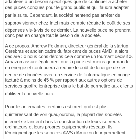
adaptées à un besoin spécifiques que de continuer à acheter
des puces conçues pour le grand public et quil faudra adapter
par la suite. Cependant, la société nentend pas arrêter de
sapprovisionner chez Intel mais compte réduire le coût de ses
dépenses vis-à-vis de ce dernier. La nouvelle puce ne prendra
donc pas en charge tout le besoin de la société.
A ce propos, Andrew Feldman, directeur général de la startup
Cerebras et ancien cadre du fabricant de puces AMD, a alors
déclaré : « nous considérons cela comme un tournant décisif ».
Amazon assure également que la puce est moins gourmande
en énergie et contribuera à réduire le coût de lénergie de ses
centre de données avec un service de l'informatique en nuage
facturé à moins de 45 % par rapport aux autres options de
services quoffre lentreprise dans le but de permettre aux clients
dutiliser la nouvelle puce.
Pour les internautes, certains estiment quil est plus
quintéressant de voir quaujourdhui, la plupart des sociétés
internet se lancent dans la construction de leurs serveurs,
ordinateurs et leurs propres équipements réseaux. Ils
témoignent que les services AWS dAmazon leur permettent