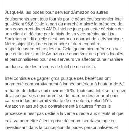
Jusque-là, les puces pour serveur dAmazon ou autres
équipements sont tous fournis par le géant équipementier Intel
qui détient 96,6 % de la part du marché malgré la présence de
son concurrent direct AMD. Intel ne juge pas cette décision de
son client et déclare par le biais de sa vice-présidente Lisa
Spelman qui dit qu'elle n'est pas « au courant de la dynamique.
Notre objectif est de comprendre et de reconnaître
respectueusement ce désir ». Cela, quand bien même on sait
que cette décision de Amazon de concevoir des puces locales
et personnalisées pour ses serveurs va affecter dune manière
ou dune autre les revenus de Intel de ce côté-là.
Intel continue de gagner gros puisque ses bénéfices ont
augmenté comparativement à lannée antérieur à hauteur de 6,1
milliards de dollars soit environ 26 %. Toutefois, Intel se retrouve
délaissé par ses concurrent sur le marché des smartphones
car son industrie serait vétuste de ce côté-là, selon NYT.
Amazon a assuré que contrairement à dautres firmes le
processeur nest pas dédié à la vente directe aux clients et que
cela va permettre à lentreprise déconomiser davantage en
investissant dans la conception de puces personnalisées et