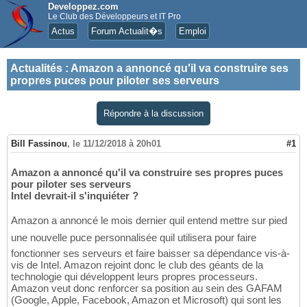
Developpez.com
Le Club des Développeurs et IT Pro
Actus
Forum Actualit�s
Emploi
Actualités
:
Amazon a annoncé qu'il va construire ses
propres puces pour piloter ses serveurs
Répondre à la discussion
Bill Fassinou
,
le 11/12/2018 à 20h01
#1
Amazon a annoncé qu'il va construire ses propres puces
pour piloter ses serveurs
Intel devrait-il s'inquiéter ?
Amazon a annoncé le mois dernier quil entend mettre sur pied
une nouvelle puce personnalisée quil utilisera pour faire
fonctionner ses serveurs et faire baisser sa dépendance vis-à-
vis de Intel. Amazon rejoint donc le club des géants de la
technologie qui développent leurs propres processeurs.
Amazon veut donc renforcer sa position au sein des GAFAM
(Google, Apple, Facebook, Amazon et Microsoft) qui sont les