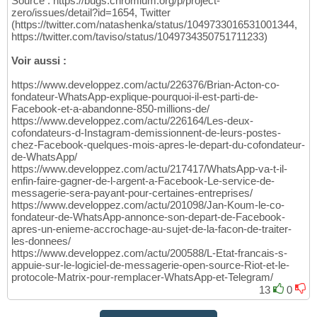
Source : https://bugs.chromium.org/p/project-
zero/issues/detail?id=1654, Twitter
(https://twitter.com/natashenka/status/1049733016531001344,
https://twitter.com/taviso/status/1049734350751711233)
Voir aussi :
https://www.developpez.com/actu/226376/Brian-Acton-co-
fondateur-WhatsApp-explique-pourquoi-il-est-parti-de-
Facebook-et-a-abandonne-850-millions-de/
https://www.developpez.com/actu/226164/Les-deux-
cofondateurs-d-Instagram-demissionnent-de-leurs-postes-
chez-Facebook-quelques-mois-apres-le-depart-du-cofondateur-
de-WhatsApp/
https://www.developpez.com/actu/217417/WhatsApp-va-t-il-
enfin-faire-gagner-de-l-argent-a-Facebook-Le-service-de-
messagerie-sera-payant-pour-certaines-entreprises/
https://www.developpez.com/actu/201098/Jan-Koum-le-co-
fondateur-de-WhatsApp-annonce-son-depart-de-Facebook-
apres-un-enieme-accrochage-au-sujet-de-la-facon-de-traiter-
les-donnees/
https://www.developpez.com/actu/200588/L-Etat-francais-s-
appuie-sur-le-logiciel-de-messagerie-open-source-Riot-et-le-
protocole-Matrix-pour-remplacer-WhatsApp-et-Telegram/
13
0