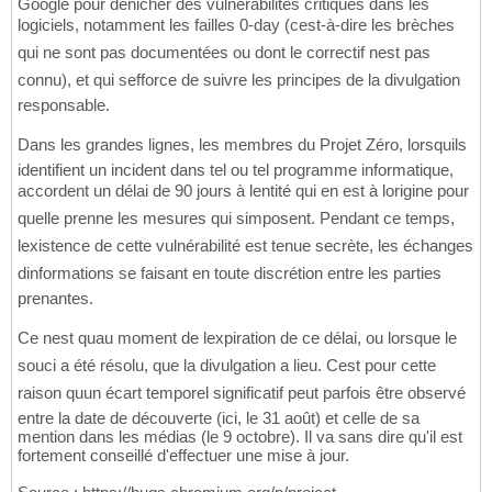
Google pour dénicher des vulnérabilités critiques dans les
logiciels, notamment les failles 0-day (cest-à-dire les brèches
qui ne sont pas documentées ou dont le correctif nest pas
connu), et qui sefforce de suivre les principes de la divulgation
responsable.
Dans les grandes lignes, les membres du Projet Zéro, lorsquils
identifient un incident dans tel ou tel programme informatique,
accordent un délai de 90 jours à lentité qui en est à lorigine pour
quelle prenne les mesures qui simposent. Pendant ce temps,
lexistence de cette vulnérabilité est tenue secrète, les échanges
dinformations se faisant en toute discrétion entre les parties
prenantes.
Ce nest quau moment de lexpiration de ce délai, ou lorsque le
souci a été résolu, que la divulgation a lieu. Cest pour cette
raison quun écart temporel significatif peut parfois être observé
entre la date de découverte (ici, le 31 août) et celle de sa
mention dans les médias (le 9 octobre). Il va sans dire qu'il est
fortement conseillé d'effectuer une mise à jour.