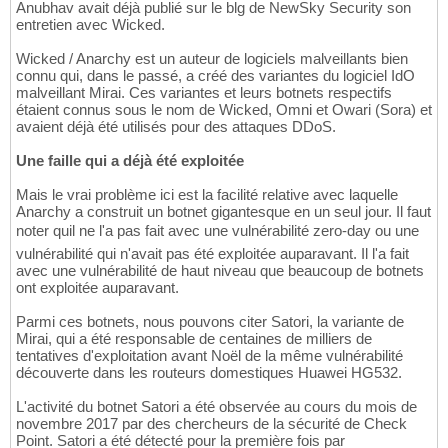
Anubhav avait déjà publié sur le blg de NewSky Security son
entretien avec Wicked.
Wicked / Anarchy est un auteur de logiciels malveillants bien
connu qui, dans le passé, a créé des variantes du logiciel IdO
malveillant Mirai. Ces variantes et leurs botnets respectifs
étaient connus sous le nom de Wicked, Omni et Owari (Sora) et
avaient déjà été utilisés pour des attaques DDoS.
Une faille qui a déjà été exploitée
Mais le vrai problème ici est la facilité relative avec laquelle
Anarchy a construit un botnet gigantesque en un seul jour. Il faut
noter quil ne l'a pas fait avec une vulnérabilité zero-day ou une
vulnérabilité qui n'avait pas été exploitée auparavant. Il l'a fait
avec une vulnérabilité de haut niveau que beaucoup de botnets
ont exploitée auparavant.
Parmi ces botnets, nous pouvons citer Satori, la variante de
Mirai, qui a été responsable de centaines de milliers de
tentatives d'exploitation avant Noël de la même vulnérabilité
découverte dans les routeurs domestiques Huawei HG532.
L'activité du botnet Satori a été observée au cours du mois de
novembre 2017 par des chercheurs de la sécurité de Check
Point. Satori a été détecté pour la première fois par