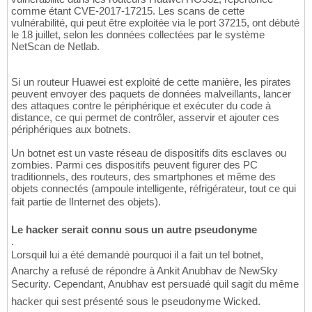
comme étant CVE-2017-17215. Les scans de cette
vulnérabilité, qui peut être exploitée via le port 37215, ont débuté
le 18 juillet, selon les données collectées par le système
NetScan de Netlab.
Si un routeur Huawei est exploité de cette manière, les pirates
peuvent envoyer des paquets de données malveillants, lancer
des attaques contre le périphérique et exécuter du code à
distance, ce qui permet de contrôler, asservir et ajouter ces
périphériques aux botnets.
Un botnet est un vaste réseau de dispositifs dits esclaves ou
zombies. Parmi ces dispositifs peuvent figurer des PC
traditionnels, des routeurs, des smartphones et même des
objets connectés (ampoule intelligente, réfrigérateur, tout ce qui
fait partie de lInternet des objets).
Le hacker serait connu sous un autre pseudonyme
.
Lorsquil lui a été demandé pourquoi il a fait un tel botnet,
Anarchy a refusé de répondre à Ankit Anubhav de NewSky
Security. Cependant, Anubhav est persuadé quil sagit du même
hacker qui sest présenté sous le pseudonyme Wicked.