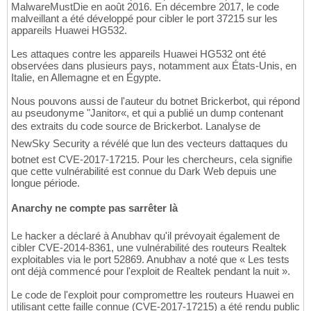
MalwareMustDie en août 2016. En décembre 2017, le code
malveillant a été développé pour cibler le port 37215 sur les
appareils Huawei HG532.
Les attaques contre les appareils Huawei HG532 ont été
observées dans plusieurs pays, notamment aux États-Unis, en
Italie, en Allemagne et en Égypte.
Nous pouvons aussi de l'auteur du botnet Brickerbot, qui répond
au pseudonyme "Janitor«, et qui a publié un dump contenant
des extraits du code source de Brickerbot. Lanalyse de
NewSky Security a révélé que lun des vecteurs dattaques du
botnet est CVE-2017-17215. Pour les chercheurs, cela signifie
que cette vulnérabilité est connue du Dark Web depuis une
longue période.
Anarchy ne compte pas sarrêter là
Le hacker a déclaré à Anubhav qu'il prévoyait également de
cibler CVE-2014-8361, une vulnérabilité des routeurs Realtek
exploitables via le port 52869. Anubhav a noté que « Les tests
ont déjà commencé pour l'exploit de Realtek pendant la nuit ».
Le code de l'exploit pour compromettre les routeurs Huawei en
utilisant cette faille connue (CVE-2017-17215) a été rendu public