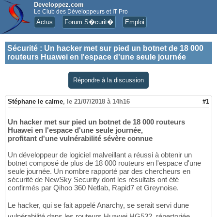
Developpez.com
Le Club des Développeurs et IT Pro
Actus
Forum S�curit�
Emploi
Sécurité
:
Un hacker met sur pied un botnet de 18 000
routeurs Huawei en l'espace d'une seule journée
Répondre à la discussion
Stéphane le calme
,
le 21/07/2018 à 14h16
#1
Un hacker met sur pied un botnet de 18 000 routeurs
Huawei en l'espace d'une seule journée,
profitant d'une vulnérabilité sévère connue
Un développeur de logiciel malveillant a réussi à obtenir un
botnet composé de plus de 18 000 routeurs en l'espace d'une
seule journée. Un nombre rapporté par des chercheurs en
sécurité de NewSky Security dont les résultats ont été
confirmés par Qihoo 360 Netlab, Rapid7 et Greynoise.
Le hacker, qui se fait appelé Anarchy, se serait servi dune
vulnérabilité dans les routeurs Huawei HG532, répertoriée