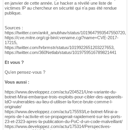
en janvier de cette année. Le hacker a révélé une liste de
victimes IP au chercheur en sécurité qui n'a pas été rendue
publique.
Sources :
https://twitter.com/ankit_anubhav/status/1019647993547550720,
https://cve.mitre.org/cgi-bin/cvename.cgi?name=CVE-2017-
17215,
https://twitter.com/hrbrmstr/status/1019922651203227653,
https://twitter.com/360Netlab/status/1019759516789821441
Et vous ?
Qu'en pensez-vous ?
Vous aussi :
https://www.developpez.com/actu/204521/Une-variante-du-
botnet-Mirai-embarque-trois-exploits-pour-cibler-des-appareils-
IdO-vulnerables-au-lieu-d-utiliser-la-force-brute-comme-l-
originale/
https://www.developpez.com/actu/175593/Le-botnet-Mirai-a-
repris-de-l-activite-et-se-propagerait-rapidement-sur-les-ports-
23-et-2323-apres-la-publication-du-PoC-d-un-code-malveillant/
https://www.developpez.com/actu/175314/Perspectives-