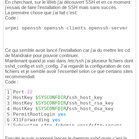
En cherchant, sur le Web j'ai découvert SSH et en ce moment
j'essais de faire l'installation de SSH mais sans succès.
La première chose que j'ai fait c'est:
Code :
urpmi openssh openssh-clients openssh-server
Ce qui semble avoir lancé l'installation car j'ai du mettre les cd
de Mandrake pour pouvoir continuer.
Maintenant quand je vais dans /etc/ssh j'ai plusieur fichiers dont
sshd_config et ssh_config. J'ai regardé la configuration de ces
fichiers et je semble avoir l'essentiel selon ce que certains sites
recommendait:
Code :
Port 
22
1
HostKey 
$SYSCONFDIR
/
ssh_host_key

2
HostKey 
$SYSCONFDIR
/
ssh_host_rsa_key

3
HostKey 
$SYSCONFDIR
/
ssh_host_dsa_key

4
PermitRootLogin 
yes
5
X11Forwarding 
yes
6
Subsystem sftp 
/
chemin_vers
/
sftp-server
7
Ensuite je suis supposé lancer le daemon sshd mais c'est la