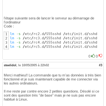
l'étape suivante sera de lancer le serveur au démarrage de
l'ordinateur
Code :
ln
-s
/
etc
/
rc2.d
/
S55sshd 
/
etc
/
init.d
/
1
ln
-s
/
etc
/
rc3.d
/
S55sshd 
/
etc
/
init.d
/
2
ln
-s
/
etc
/
rc4.d
/
S55sshd 
/
etc
/
init.d
/
3
ln
-s
/
etc
/
rc5.d
/
S55sshd 
/
etc
/
init.d
/
sshd
4
0
0
steelidol
,
le 10/05/2005 à 22h02
#3
Merci mathieu!! La commande que tu m'as données à très bien
fonctionné et je suis maintenant capable de me connecter via
les autres ordinateurs.
Il me reste par contre encore 2 petites questions. Désolé si ce
sont des question très "de base" mais je ne suis pas encore
habitué à Linux.