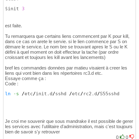
$
init 
3
est faite.
Tu remarquera que certains liens commencent par K pour kill,
dans ce cas on arete le servie. si le lien commence par S on
démare le service. Le nom bre se trouvant apres le S ou le K
défini à quel moment on doit effecteur la tache (par ordre
croissant et toujours les kill avant les lancements)
bref les commandes données par matieu visaient à creer les
liens qui vont bien dans les répertoires rc3.d etc.
Essaye comme ça :
Code :
ln
-s
/
etc
/
init.d
/
sshd 
/
etc
/
rc2.d
/
S55sshd
Je croi me souvenir que sous mandrake il est possible de gerer
les services avec l'utilitaire d'administration, mais c'est toujours
bien de savoir s'y retrouver
0
0