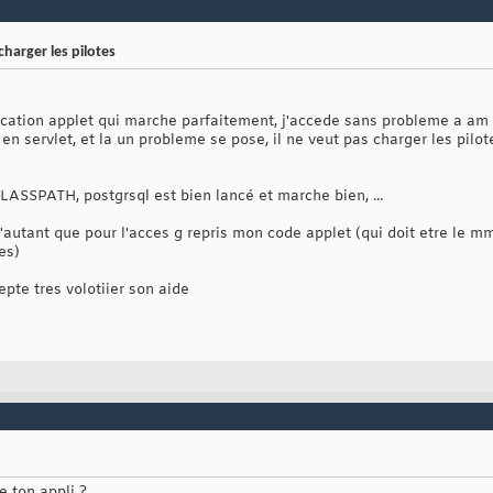
harger les pilotes
lication applet qui marche parfaitement, j'accede sans probleme a am
en servlet, et la un probleme se pose, il ne veut pas charger les pilo
CLASSPATH, postgrsql est bien lancé et marche bien, ...
d'autant que pour l'acces g repris mon code applet (qui doit etre le mm
es)
cepte tres volotiier son aide
 ton appli ?