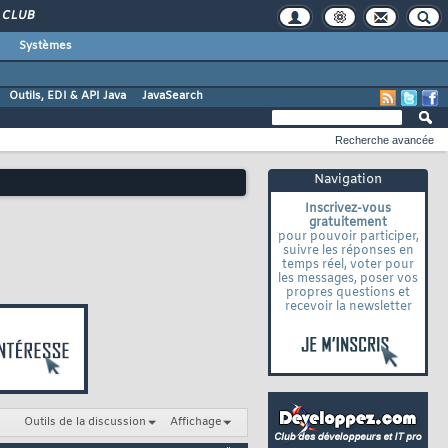
CLUB
Systèmes
Outils, EDI & API Java
JavaSearch
Recherche avancée
Navigation
Inscrivez-vous
gratuitement
pour pouvoir participer,
suivre les réponses en
temps réel, voter pour
les messages, poser vos
propres questions et
recevoir la newsletter
Outils de la discussion
Affichage