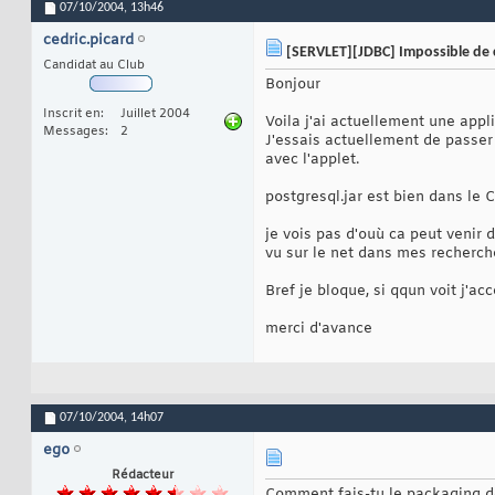
07/10/2004,
13h46
cedric.picard
[SERVLET][JDBC] Impossible de c
Candidat au Club
Bonjour
Inscrit en
Juillet 2004
Voila j'ai actuellement une app
Messages
2
J'essais actuellement de passer 
avec l'applet.
postgresql.jar est bien dans le 
je vois pas d'ouù ca peut venir 
vu sur le net dans mes recherch
Bref je bloque, si qqun voit j'ac
merci d'avance
07/10/2004,
14h07
ego
Rédacteur
Comment fais-tu le packaging de