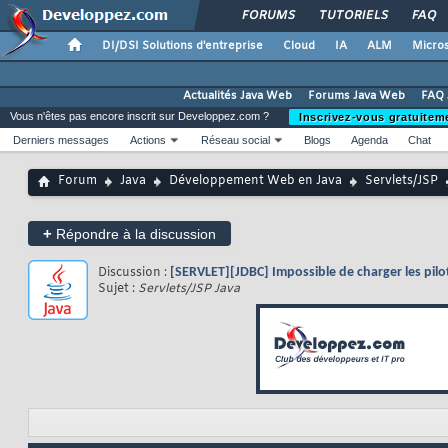
FORUMS
TUTORIELS
FAQ
DI/DSI Solutions d'entreprise
Cloud
IA
ALM
Micros
Actualités Java Web
Forums Java Web
FAQ 
Vous n'êtes pas encore inscrit sur Developpez.com ?
Inscrivez-vous gratuitem
Derniers messages
Actions
Réseau social
Blogs
Agenda
Chat
Forum
Java
Développement Web en Java
Servlets/JSP
+
Répondre à la discussion
Discussion :
[SERVLET][JDBC] Impossible de charger les pilo
Sujet :
Servlets/JSP Java