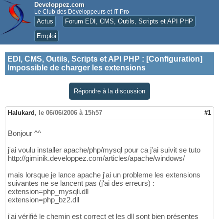
Developpez.com
Le Club des Développeurs et IT Pro
Actus
Forum EDI, CMS, Outils, Scripts et API PHP
Emploi
EDI, CMS, Outils, Scripts et API PHP
:
[Configuration]
Impossible de charger les extensions
Répondre à la discussion
Halukard
,
le 06/06/2006 à 15h57
#1
Bonjour ^^
j'ai voulu installer apache/php/mysql pour ca j'ai suivit se tuto
http://giminik.developpez.com/articles/apache/windows/
mais lorsque je lance apache j'ai un probleme les extensions
suivantes ne se lancent pas (j'ai des erreurs) :
extension=php_mysqli.dll
extension=php_bz2.dll
j'ai vérifié le chemin est correct et les dll sont bien présentes