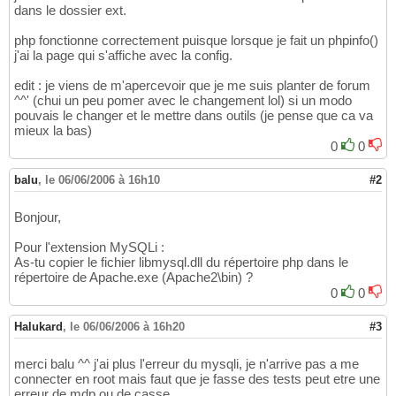
dans le dossier ext.
php fonctionne correctement puisque lorsque je fait un phpinfo()
j'ai la page qui s'affiche avec la config.
edit : je viens de m'apercevoir que je me suis planter de forum
^^' (chui un peu pomer avec le changement lol) si un modo
pouvais le changer et le mettre dans outils (je pense que ca va
mieux la bas)
0
0
balu
,
le 06/06/2006 à 16h10
#2
Bonjour,
Pour l'extension MySQLi :
As-tu copier le fichier libmysql.dll du répertoire php dans le
répertoire de Apache.exe (Apache2\bin) ?
0
0
Halukard
,
le 06/06/2006 à 16h20
#3
merci balu ^^ j'ai plus l'erreur du mysqli, je n'arrive pas a me
connecter en root mais faut que je fasse des tests peut etre une
erreur de mdp ou de casse.