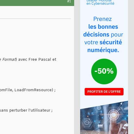
#1
e Format
) avec Free Pascal et
romFile, LoadFromResource) ;
s perturber l'utilisateur ;