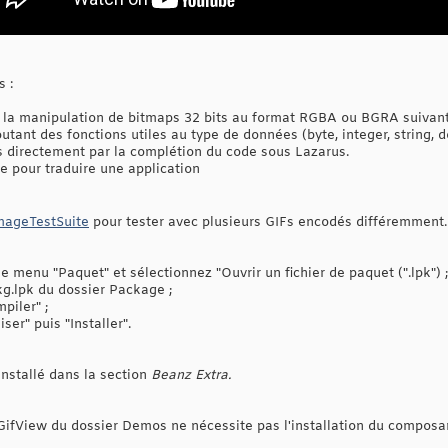
s :
 la manipulation de bitmaps 32 bits au format RGBA ou BGRA suivant 
utant des fonctions utiles au type de données (byte, integer, string, d
s directement par la complétion du code sous Lazarus.
e pour traduire une application
mageTestSuite
pour tester avec plusieurs GIFs encodés différemment.
e menu "Paquet" et sélectionnez "Ouvrir un fichier de paquet (".lpk") ;
g.lpk du dossier Package ;
piler" ;
ser" puis "Installer".
installé dans la section
Beanz Extra.
GifView du dossier Demos ne nécessite pas l'installation du composan