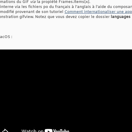
rmations du GIF
via
la propiété Frames.Items[x].
terne via les fichiers po du français à l'anglais à l'aide du composa
modifié provenant de son tutoriel
Comment internationaliser une app
nstration gifview. Notez que vous devez copier le dossier
languages
acOS :