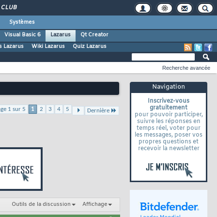
CLUB
Systèmes
Visual Basic 6
Lazarus
Qt Creator
s Lazarus
Wiki Lazarus
Quiz Lazarus
Recherche avancée
Navigation
Inscrivez-vous
gratuitement
ge 1 sur 5
1
2
3
4
5
Dernière
pour pouvoir participer,
suivre les réponses en
temps réel, voter pour
les messages, poser vos
propres questions et
recevoir la newsletter
Outils de la discussion
Affichage