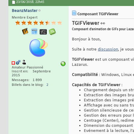
23/06/2018,
22h45
BeanzMaster
Composant TGIFViewer
Membre Expert
TGIFViewer
👀
Composant d'animation de GIFs pour Laza
Bonjour à tous,
Suite à notre
discussion
, je vo
TGIFViewer
est un composant vis
Lazarus.
Amateur Passionné
Inscrit en
Septembre
Compatibilité
: Windows, Linux
2015
Messages
1 899
Capacités de TGIFViewer
:
Billets dans le blog
2
Chargement depuis un str
Extraction des images bru
Extraction des images pré
Affichage avec ou sans tr
Gestion silencieuse de ce
Gestion des erreurs pour 
Centrage (Center), redime
Dimension du composant a
Evénement à la lecture, l