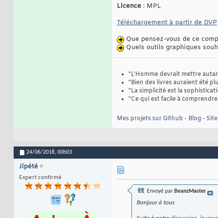
Licence
: MPL
Téléchargement à partir de DVP
Que pensez-vous de ce comp
Quels outils graphiques souh
"L'Homme devrait mettre autant 
"Bien des livres auraient été plus
"La simplicité est la sophistica
"Ce qui est facile à comprendre 
Mes projets sur Github
-
Blog
-
Sit
24/06/2018,
00h03
Jipété
Expert confirmé
Envoyé par
BeanzMaster
Bonjour à tous