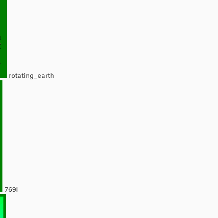
rotating_earth
769l