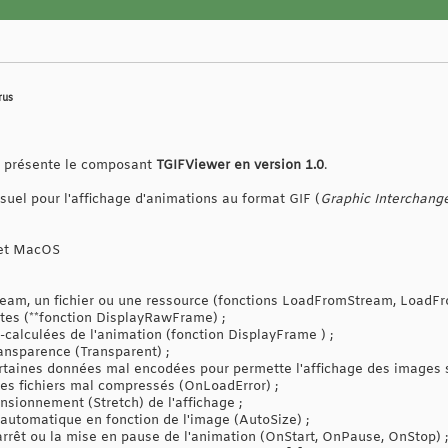
rus
us présente le composant
TGIFViewer en version 1.0
.
uel pour l'affichage d'animations au format GIF (
Graphic Interchang
 et MacOS
eam, un fichier ou une ressource (fonctions LoadFromStream, LoadF
tes (**fonction DisplayRawFrame) ;
-calculées de l'animation (fonction DisplayFrame ) ;
ansparence (Transparent) ;
rtaines données mal encodées pour permette l'affichage des images san
les fichiers mal compressés (OnLoadError) ;
nsionnement (Stretch) de l'affichage ;
utomatique en fonction de l'image (AutoSize) ;
'arrêt ou la mise en pause de l'animation (OnStart, OnPause, OnStop) ;