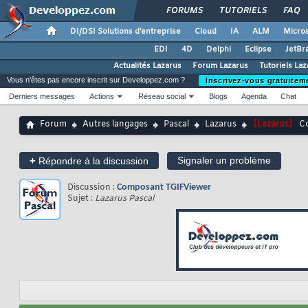
FORUMS
TUTORIELS
FAQ
DI/DSI Solutions d'entreprise
Cloud
IA
ALM
Micros
EDI
4D
Delphi
Eclipse
JetBr
Actualités Lazarus
Forum Lazarus
Tutoriels La
Vous n'êtes pas encore inscrit sur Developpez.com ?
Inscrivez-vous gratuitem
Derniers messages
Actions
Réseau social
Blogs
Agenda
Chat
Forum
Autres langages
Pascal
Lazarus
[Lazarus]
C
+
Signaler un problème
Répondre à la discussion
Discussion :
Composant TGIFViewer
Sujet :
Lazarus Pascal