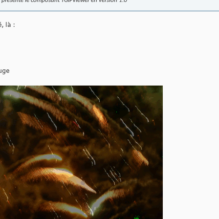
s présente le composant TGIFViewer en version 1.0
, là :
uge