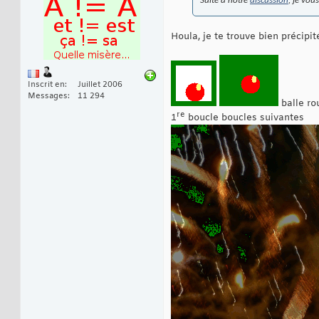
Suite à notre
discussion
, je vou
Houla, je te trouve bien précipité
Inscrit en
Juillet 2006
Messages
11 294
balle ro
re
1
boucle boucles suivantes