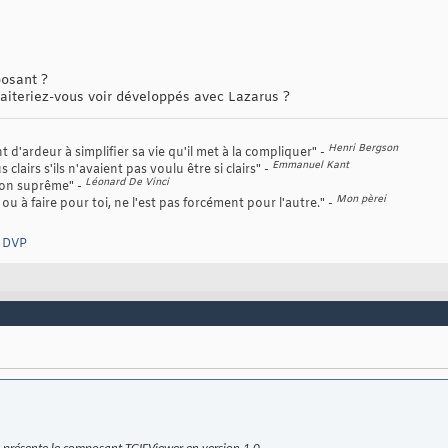
osant ?
aiteriez-vous voir développés avec Lazarus ?
Henri Bergson
d'ardeur à simplifier sa vie qu'il met à la compliquer" -
Emmanuel Kant
 clairs s'ils n'avaient pas voulu être si clairs" -
Léonard De Vinci
tion suprême" -
Mon pèrei
ou à faire pour toi, ne l'est pas forcément pour l'autre." -
e DVP