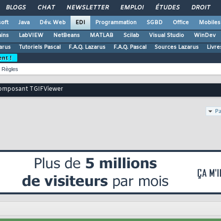
BLOGS
CHAT
NEWSLETTER
EMPLOI
ÉTUDES
DROIT
oft
Java
Dév. Web
EDI
Programmation
SGBD
Office
Mobiles
ains
LabVIEW
NetBeans
MATLAB
Scilab
Visual Studio
WinDev
zarus
Tutoriels Pascal
F.A.Q. Lazarus
F.A.Q. Pascal
Sources Lazarus
Livre
ent !
Règles
omposant TGIFViewer
Pa