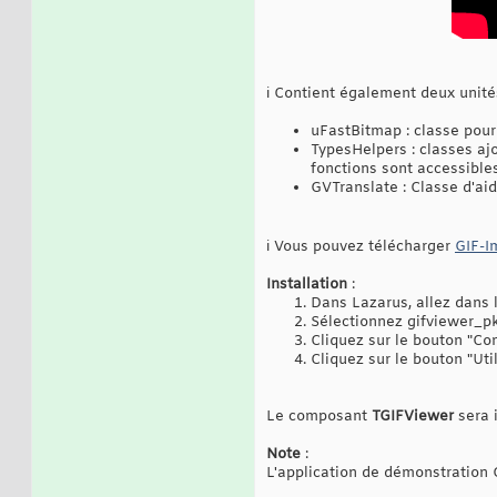
ℹ️ Contient également deux unité
uFastBitmap : classe pour
TypesHelpers : classes ajo
fonctions sont accessible
GVTranslate : Classe d'aid
ℹ️ Vous pouvez télécharger
GIF-I
Installation
:
Dans Lazarus, allez dans l
Sélectionnez gifviewer_pk
Cliquez sur le bouton "Com
Cliquez sur le bouton "Utili
Le composant
TGIFViewer
sera 
Note
:
L'application de démonstration 