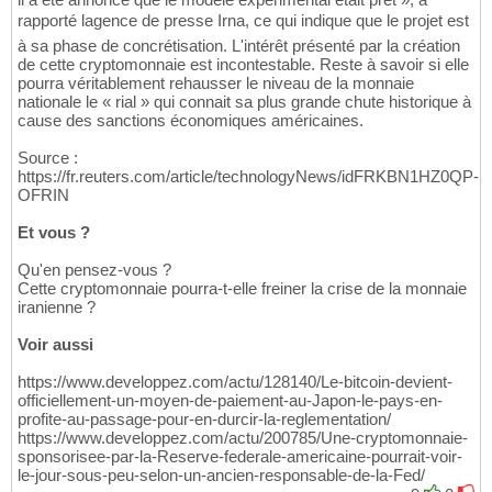
rapporté lagence de presse Irna, ce qui indique que le projet est
à sa phase de concrétisation. L'intérêt présenté par la création
de cette cryptomonnaie est incontestable. Reste à savoir si elle
pourra véritablement rehausser le niveau de la monnaie
nationale le « rial » qui connait sa plus grande chute historique à
cause des sanctions économiques américaines.
Source :
https://fr.reuters.com/article/technologyNews/idFRKBN1HZ0QP-
OFRIN
Et vous ?
Qu'en pensez-vous ?
Cette cryptomonnaie pourra-t-elle freiner la crise de la monnaie
iranienne ?
Voir aussi
https://www.developpez.com/actu/128140/Le-bitcoin-devient-
officiellement-un-moyen-de-paiement-au-Japon-le-pays-en-
profite-au-passage-pour-en-durcir-la-reglementation/
https://www.developpez.com/actu/200785/Une-cryptomonnaie-
sponsorisee-par-la-Reserve-federale-americaine-pourrait-voir-
le-jour-sous-peu-selon-un-ancien-responsable-de-la-Fed/