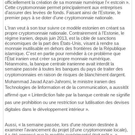
officiellement la création de sa monnaie numérique l'« estcoin ».
Cette cryptomonnaie permet principalement aux entreprises
d'assurer des levées de fonds. Faisant ainsi de l'Estonie, le
premier pays à se doter d'une cryptomonnaie nationale.
L'Iran veut à son tour suivre ce modèle estonien en créant sa
propre cryptomonnaie nationale. Contrairement à l'Estonie, le
régime iranien, depuis juin 2013, est la cible de sanctions
économiques de la part des États-Unis, visant à rendre sa
monnaie inutilisable en dehors des frontières de la République
islamique. C'est en partie pour remédier à ce problème que
l'État iranien veut créer sa propre monnaie numérique.
Néanmoins, la banque centrale iranienne avait interdit la
semaine passée à toutes les banques du pays de traiter des
cryptomonnaies en raison de risques de blanchiment dargent.
Mohammad Javad Azari-Jahromi, le ministre iranien des
Technologies de linformation et de la communication, a aussitôt
affirmé que « Linterdiction faite par la banque centrale ne signifie
pas une prohibition ou une restriction sur lutilisation des devises
digitales dans le développement intérieur ».
Aussi, « la semaine passée, lors d'une réunion destinée à
examiner l'avancement du projet (d'une cryptomonnaie locale),
il a été annoncé que le modèle expérimental était prêt », a