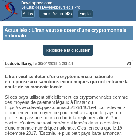
Developpez.com
Le Club des Développeurs et IT Pro
Actus
Forum Actualit�s
Emploi
Actualités
:
L'Iran veut se doter d'une cryptomonnaie
nationale
Répondre à la discussion
Ludovic Barry
,
le 30/04/2018 à 20h14
#1
L'Iran veut se doter d'une cryptomonnaie nationale
en réponse aux sanctions économiques qui ont entraîné la
chute de sa monnaie locale
Si des pays utilisent officiellement les cryptomonnaies comme
des moyens de paiement légaux à l'instar du
https://www.developpez.com/actu/128140/Le-bitcoin-devient-
officiellement-un-moyen-de-paiement-au-Japon-le-pays-en-
profite-au-passage-pour-en-durcir-la-reglementation/. Par
contre, d'autres se sont carrément lancés dans la création
d'une monnaie numérique nationale. C'est en cela que le 19
décembre 2017, l'Estonie, le plus petit pays balte annonçait