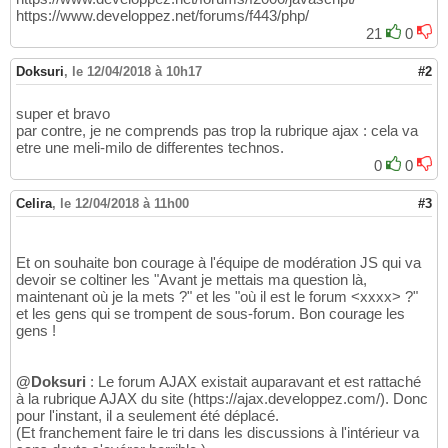
https://www.developpez.net/forums/f443/php/
21
0
Doksuri
,
le 12/04/2018 à 10h17
#2
super et bravo
par contre, je ne comprends pas trop la rubrique ajax : cela va
etre une meli-milo de differentes technos.
0
0
Celira
,
le 12/04/2018 à 11h00
#3
Et on souhaite bon courage à l'équipe de modération JS qui va
devoir se coltiner les "Avant je mettais ma question là,
maintenant où je la mets ?" et les "où il est le forum <xxxx> ?"
et les gens qui se trompent de sous-forum. Bon courage les
gens !
@Doksuri
: Le forum AJAX existait auparavant et est rattaché
à la rubrique AJAX du site (https://ajax.developpez.com/). Donc
pour l'instant, il a seulement été déplacé.
(Et franchement faire le tri dans les discussions à l'intérieur va