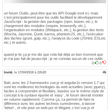
un forum Outils, peut-être que les API Google iront ici, mais
c'est principalement pour les outils facilitant le développement
JavaScript : la gestion des packages (npm, bower, etc.), le
chargement des modules (require, browserify, etc.),
l'organisation en modules (Webpack, etc.), la gestion des tests
(Mocha, Jasmine, Qunit, karma, phantomJS, etc.), l'exécution
des tâches (grunt, gulp, etc.), l'analyse du code (JSHint, ESLint,
etc.) et autres.
quand je lis ça je me dis que cela fait déjà un bon moment que
je n'ai pas fait de javascript : je ne connais aucun de ces outils
0
0
Invité
,
le 17/04/2018 à 22h20
#6
Bah, avec les 2 frameworks vue.js et angularJs version 1.7 qui
sont les meilleures technologies du web actuelles (avec jquery),
faciles à comprendre et flexibles, basées sur le même style de
concept à la syntaxe épurée et 'easy' , le forum devrait monter
en volume rapidement. Comme ça, ca permet de faire la
différence avec les autres technos surestimées, à laisser
'béton' , et vite pour un web pur et élégant, c'est vue.js et