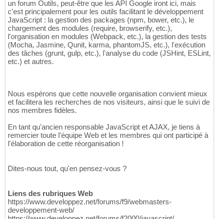
un forum Outils, peut-être que les API Google iront ici, mais
c'est principalement pour les outils facilitant le développement
JavaScript : la gestion des packages (npm, bower, etc.), le
chargement des modules (require, browserify, etc.),
l'organisation en modules (Webpack, etc.), la gestion des tests
(Mocha, Jasmine, Qunit, karma, phantomJS, etc.), l'exécution
des tâches (grunt, gulp, etc.), l'analyse du code (JSHint, ESLint,
etc.) et autres.
Nous espérons que cette nouvelle organisation convient mieux
et facilitera les recherches de nos visiteurs, ainsi que le suivi de
nos membres fidèles.
En tant qu'ancien responsable JavaScript et AJAX, je tiens à
remercier toute l'équipe Web et les membres qui ont participé à
l'élaboration de cette réorganisation !
Dites-nous tout, qu'en pensez-vous ?
Liens des rubriques Web
https://www.developpez.net/forums/f9/webmasters-
developpement-web/
https://www.developpez.net/forums/f2000/javascript/