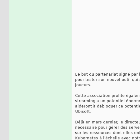
Le but du partenariat signé par 
pour tester son nouvel outil qu
joueurs.
Cette association profite égalem
streaming a un potentiel énorme.
aideront à débloquer ce potentie
Ubisoft.
Déjà en mars dernier, le directe
nécessaire pour gérer des serve
sur les ressources dont elles o
Kubernetes à l'échelle avec not