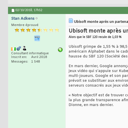
02/10/2018,
17h52
Stan Adkens
Ubisoft monte après un partena
Membre éprouvé
Ubisoft monte après un
Alors que le SBF 120 recule de 1,03 %
Ubisoft grimpe de 1,55 % à 98,5 
américain Alphabet dans le cadr
Consultant informatique
hausse du SBF 120 (Société des B
Inscrit en
Avril 2018
Messages
1 548
En mars dernier, Google annonça
jeux vidéo qui s'appuie sur Kub
multi-joueurs. Google et son par
prévoit se substituer aux enviro
serveurs consacrés aux jeux vid
« Notre objectif est de trouver
la plus grande transparence afin
Dionne, en mars dernier.