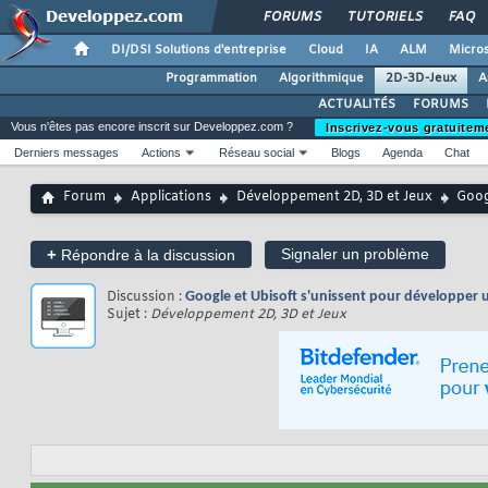
FORUMS
TUTORIELS
FAQ
DI/DSI Solutions d'entreprise
Cloud
IA
ALM
Micros
Programmation
Algorithmique
2D-3D-Jeux
A
ACTUALITÉS
FORUMS
Vous n'êtes pas encore inscrit sur Developpez.com ?
Inscrivez-vous gratuitem
Derniers messages
Actions
Réseau social
Blogs
Agenda
Chat
Forum
Applications
Développement 2D, 3D et Jeux
Goog
+
Signaler un problème
Répondre à la discussion
Discussion :
Google et Ubisoft s'unissent pour développer u
Sujet :
Développement 2D, 3D et Jeux