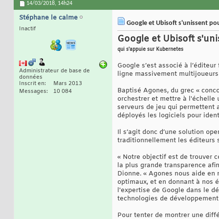
14/03/2018,
14h24
Stéphane le calme
Google et Ubisoft s'unissent po
Inactif
Google et Ubisoft s'un
qui s'appuie sur Kubernetes
Google s’est associé à l’éditeu
Administrateur de base de
ligne massivement multijoueur
données
Inscrit en
Mars 2013
Baptisé Agones, du grec « conco
Messages
10 084
orchestrer et mettre à l'échelle 
serveurs de jeu qui permettent a
déployés les logiciels pour identi
Il s’agit donc d’une solution o
traditionnellement les éditeurs 
« Notre objectif est de trouver
la plus grande transparence afin
Dionne. « Agones nous aide en n
optimaux, et en donnant à nos é
l'expertise de Google dans le d
technologies de développement 
Pour tenter de montrer une diffé