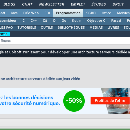
BLOGS
CHAT
NEWSLETTER
EMPLOI
ÉTUDES
DROIT
oft
Java
Dév. Web
EDI
Programmation
SGBD
Office
Mobiles
ssembleur
C
C++
C#
D
Go
Kotlin
Objective C
Pascal
Pe
LES FAQ
TUTORIELS
OUTILS
BIBLIOTHÈQUES
MÉDIAS
LIVRES
SO
ent !
Règles
le et Ubisoft s'unissent pour développer une architecture serveurs dédiée 
ne architecture serveurs dédiée aux jeux vidéo