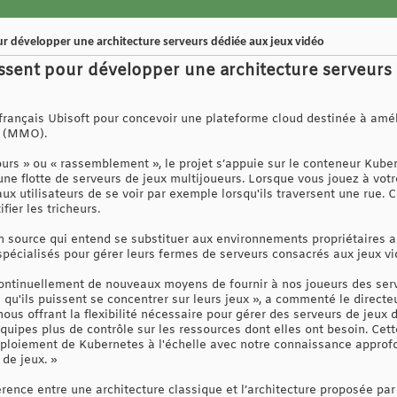
ur développer une architecture serveurs dédiée aux jeux vidéo
issent pour développer une architecture serveurs 
r français Ubisoft pour concevoir une plateforme cloud destinée à amé
s (MMO).
urs » ou « rassemblement », le projet s’appuie sur le conteneur Kub
une flotte de serveurs de jeux multijoueurs. Lorsque vous jouez à votre
ux utilisateurs de se voir par exemple lorsqu'ils traversent une rue. 
fier les tricheurs.
pen source qui entend se substituer aux environnements propriétaires 
spécialisés pour gérer leurs fermes de serveurs consacrés aux jeux vi
 continuellement de nouveaux moyens de fournir à nos joueurs des serv
 qu'ils puissent se concentrer sur leurs jeux », a commenté le direct
ous offrant la flexibilité nécessaire pour gérer des serveurs de jeux
quipes plus de contrôle sur les ressources dont elles ont besoin. Cet
éploiement de Kubernetes à l'échelle avec notre connaissance approfo
de jeux. »
rence entre une architecture classique et l’architecture proposée par