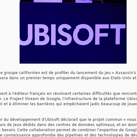
le groupe californien est de profiter du lancement du jeu « Assassin
i sera dans un premier temps uniquement disponible aux Etats-Unis et
ent à l’éditeur français en résolvant certaines difficultés que rencont
 Le Project Stream de Google, l'infrastructure de la plateforme Ubisof
l et à éliminer les barrières qui empêchaient jadis beaucoup de jouer 
ur du développement d’Ubisoft déclarait que le projet commun « nous a
urs de jeux dédiés dans des centres de données optimaux, et en donn
nt besoin. Cette collaboration permet de combiner l'expertise de Goog
re connaissance approfondie des pipelines et des technologies de dé