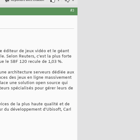
Répondre avec citation
1
0
#3
e éditeur de jeux vidéo et le géant
 Selon Reuters, c’est la plus forte
que le SBF 120 recule de 1,03 %.
 une architecture serveurs dédiée aux
ances des jeux en ligne massivement
place une solution open source qui
teurs spécialisés pour gérer leurs de
ices de la plus haute qualité et de
eur du développement d'Ubisoft, Carl