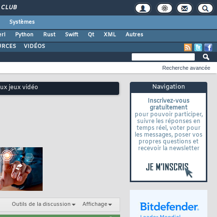
CLUB
Systèmes
rl
Python
Rust
Swift
Qt
XML
Autres
URCES
VIDÉOS
Recherche avancée
Navigation
aux jeux vidéo
Inscrivez-vous
gratuitement
pour pouvoir participer,
suivre les réponses en
temps réel, voter pour
les messages, poser vos
propres questions et
recevoir la newsletter
Outils de la discussion
Affichage