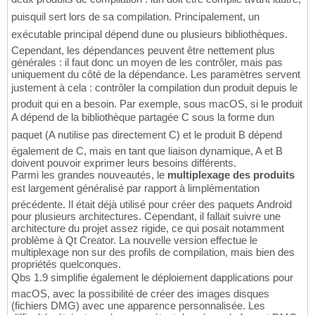
puisquil sert lors de sa compilation. Principalement, un
exécutable principal dépend dune ou plusieurs bibliothèques.
Cependant, les dépendances peuvent être nettement plus
générales : il faut donc un moyen de les contrôler, mais pas
uniquement du côté de la dépendance. Les paramètres servent
justement à cela : contrôler la compilation dun produit depuis le
produit qui en a besoin. Par exemple, sous macOS, si le produit
A dépend de la bibliothèque partagée C sous la forme dun
paquet (A nutilise pas directement C) et le produit B dépend
également de C, mais en tant que liaison dynamique, A et B
doivent pouvoir exprimer leurs besoins différents.
Parmi les grandes nouveautés, le
multiplexage des produits
est largement généralisé par rapport à limplémentation
précédente. Il était déjà utilisé pour créer des paquets Android
pour plusieurs architectures. Cependant, il fallait suivre une
architecture du projet assez rigide, ce qui posait notamment
problème à Qt Creator. La nouvelle version effectue le
multiplexage non sur des profils de compilation, mais bien des
propriétés quelconques.
Qbs 1.9 simplifie également le déploiement dapplications pour
macOS, avec la possibilité de créer des images disques
(fichiers DMG) avec une apparence personnalisée. Les