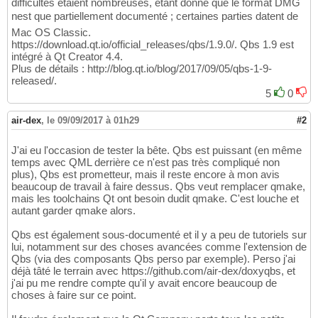
difficultés étaient nombreuses, étant donné que le format DMG
nest que partiellement documenté ; certaines parties datent de
Mac OS Classic.
https://download.qt.io/official_releases/qbs/1.9.0/. Qbs 1.9 est
intégré à Qt Creator 4.4.
Plus de détails : http://blog.qt.io/blog/2017/09/05/qbs-1-9-
released/.
5
0
air-dex
,
le 09/09/2017 à 01h29
#2
J'ai eu l'occasion de tester la bête. Qbs est puissant (en même
temps avec QML derrière ce n'est pas très compliqué non
plus), Qbs est prometteur, mais il reste encore à mon avis
beaucoup de travail à faire dessus. Qbs veut remplacer qmake,
mais les toolchains Qt ont besoin dudit qmake. C'est louche et
autant garder qmake alors.
Qbs est également sous-documenté et il y a peu de tutoriels sur
lui, notamment sur des choses avancées comme l'extension de
Qbs (via des composants Qbs perso par exemple). Perso j'ai
déjà tâté le terrain avec https://github.com/air-dex/doxyqbs, et
j'ai pu me rendre compte qu'il y avait encore beaucoup de
choses à faire sur ce point.