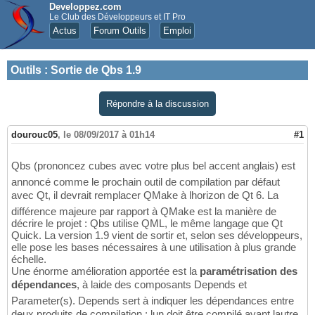
Developpez.com
Le Club des Développeurs et IT Pro
Actus
Forum Outils
Emploi
Outils
:
Sortie de Qbs 1.9
Répondre à la discussion
dourouc05
,
le 08/09/2017 à 01h14
#1
Qbs (prononcez cubes avec votre plus bel accent anglais) est
annoncé comme le prochain outil de compilation par défaut
avec Qt, il devrait remplacer QMake à lhorizon de Qt 6. La
différence majeure par rapport à QMake est la manière de
décrire le projet : Qbs utilise QML, le même langage que Qt
Quick. La version 1.9 vient de sortir et, selon ses développeurs,
elle pose les bases nécessaires à une utilisation à plus grande
échelle.
Une énorme amélioration apportée est la
paramétrisation des
dépendances
, à laide des composants Depends et
Parameter(s). Depends sert à indiquer les dépendances entre
deux produits de compilation : lun doit être compilé avant lautre,