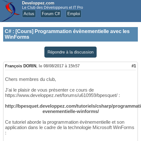
Developpez.com
Le Club des Développeurs et IT Pro
Actus
Forum C#
Emploi
C#
:
[Cours] Programmation évènementielle avec les
WinForms
Répondre à la discussion
François DORIN
,
le 08/08/2017 à 15h57
#1
Chers membres du club,
J'ai le plaisir de vous présenter ce cours de
https://www.developpez.net/forums/u610959/bpesquet/ :
http://bpesquet.developpez.com/tutoriels/csharp/programmat
evenementielle-winforms/
Ce tutoriel aborde la programmation évènementielle et son
application dans le cadre de la technologie Microsoft WinForms
: