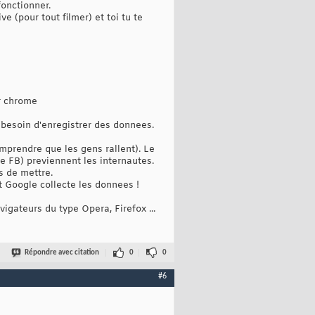
fonctionner.
e (pour tout filmer) et toi tu te
ur chrome
besoin d'enregistrer des donnees.
omprendre que les gens rallent). Le
 de FB) previennent les internautes.
s de mettre.
t Google collecte les donnees !
vigateurs du type Opera, Firefox ...
Répondre avec citation
0
0
#6