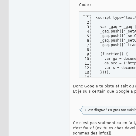
Code :
<script type="text/
1
2
  var _gaq = _gaq |
3
  _gaq.push(['_setA
4
  _gaq.push(['_setC
5
  _gaq.push(['_setC
6
  _gaq.push(['_trac
7
8
  (function() {

9
    var ga = docume
10
    ga.src = ('http
11
    var s = documen
12
  })();

13
14
</script>
15
Donc Google te piste et sait ou 
Et je suis certain que Google a
C'est dingue ! En gros ton voisin
Ce n'est pas vraiment ca en fait
c'est faux ! (ex: tu es chez deve
sommes des infos]).