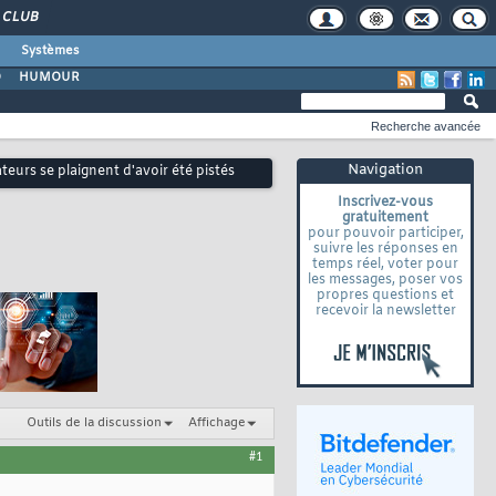
CLUB
Systèmes
O
HUMOUR
Recherche avancée
Navigation
teurs se plaignent d'avoir été pistés
Inscrivez-vous
gratuitement
pour pouvoir participer,
suivre les réponses en
temps réel, voter pour
les messages, poser vos
propres questions et
recevoir la newsletter
Outils de la discussion
Affichage
#1