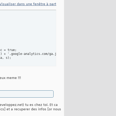
Visualiser dans une fenêtre à part
c = true;

) + '.google-analytics.com/ga.js';

a, s);

 eux meme !!!
eveloppez.net) tu es chez toi. Et ca
ics] et a recuperer des infos [or nous