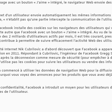
 page avec un bouton « J’aime » intégré, le navigateur Web envoie des
rnet d'un utilisateur envoie automatiquement les mêmes informations a
 « n'établit pas qu'une partie intercepte la communication de l'utilisa
cebook installe des cookies sur les navigateurs des utilisateurs qui v
 site autre que Facebook avec un bouton « J’aime » intégré. Au vu de 
re des 2 milliards d’utilisateurs actifs par mois, il est très courant, p
 contribue à permettre de suivre efficacement l’activité Web des utili
ité Internet Nik Cubrilovic a d'abord découvert que Facebook a appa
xion en 2011. Répondant à Cubrilovic, l'ingénieur de Facebook Gregg
nt après la déconnexion comme mesure de sécurité (pour empêcher à d
'utilise pas les cookies pour suivre les utilisateurs ou vendre des inf
commencé à utiliser les données de navigation Web pour la diffusion
pourquoi vous voyez des annonces pour les produits que vous avez déjà
onfidentialité, Facebook a introduit un moyen pour les utilisateurs d
s de l'utilisateur.