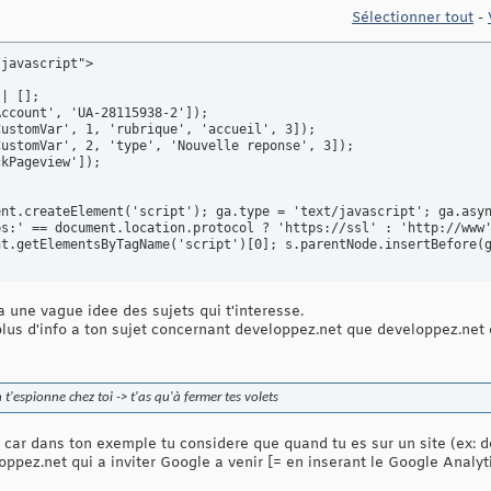
Sélectionner tout
-
javascript">

| [];

ccount', 'UA-28115938-2']);

ustomVar', 1, 'rubrique', 'accueil', 3]);

ustomVar', 2, 'type', 'Nouvelle reponse', 3]);

kPageview']);

nt.createElement('script'); ga.type = 'text/javascript'; ga.asyn
s:' == document.location.protocol ? 'https://ssl' : 'http://www'
t.getElementsByTagName('script')[0]; s.parentNode.insertBefore(g
a une vague idee des sujets qui t'interesse.
 plus d'info a ton sujet concernant developpez.net que developpez.net
 t'espionne chez toi -> t'as qu'à fermer tes volets
, car dans ton exemple tu considere que quand tu es sur un site (ex: d
loppez.net qui a inviter Google a venir [= en inserant le Google Analyt