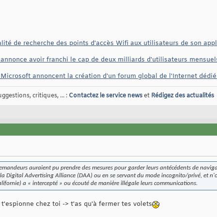
ité de recherche des points d'accès Wifi aux utilisateurs de son app
nonce avoir franchi le cap de deux milliards d'utilisateurs mensuels 
Microsoft annoncent la création d'un forum global de l'Internet dédié 
gestions, critiques, ... :
Contactez le service news
et
Rédigez des actualités
 demandeurs auraient pu prendre des mesures pour garder leurs antécédents de naviga
de la Digital Advertising Alliance (DAA) ou en se servant du mode incognito/privé, et
lifornie) a « intercepté » ou écouté de manière illégale leurs communications.
 t'espionne chez toi -> t'as qu'à fermer tes volets