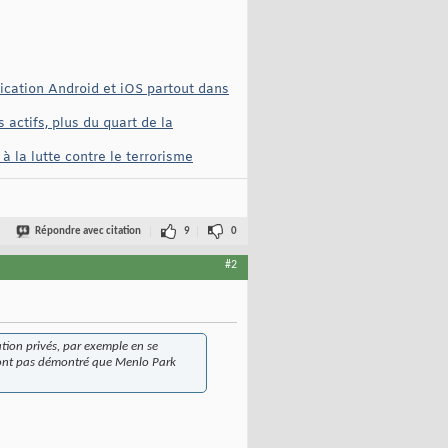
lication Android et iOS partout dans
actifs, plus du quart de la
à la lutte contre le terrorisme
Répondre avec citation
9
0
#2
tion privés, par exemple en se
 n'ont pas démontré que Menlo Park