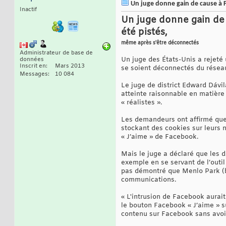
Un juge donne gain de cause à Fa
Inactif
Un juge donne gain de 
été pistés,
même après s'être déconnectés
Administrateur de base de
Un juge des États-Unis a rejeté 
données
Inscrit en
Mars 2013
se soient déconnectés du réseau
Messages
10 084
Le juge de district Edward Dávil
atteinte raisonnable en matière
« réalistes ».
Les demandeurs ont affirmé que F
stockant des cookies sur leurs n
« J’aime » de Facebook.
Mais le juge a déclaré que les 
exemple en se servant de l’outil
pas démontré que Menlo Park (ba
communications.
« L'intrusion de Facebook aurait
le bouton Facebook « J’aime » s
contenu sur Facebook sans avoir 