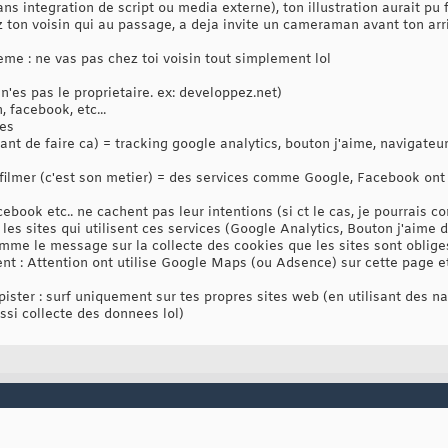
sans integration de script ou media externe), ton illustration aurait pu 
ez ton voisin qui au passage, a deja invite un cameraman avant ton arriv
me : ne vas pas chez toi voisin tout simplement lol
u n'es pas le proprietaire. ex: developpez.net)
facebook, etc...
ees
ant de faire ca) = tracking google analytics, bouton j'aime, navigate
ilmer (c'est son metier) = des services comme Google, Facebook ont 
ook etc.. ne cachent pas leur intentions (si ct le cas, je pourrais c
ue les sites qui utilisent ces services (Google Analytics, Bouton j'aime
comme le message sur la collecte des cookies que les sites sont oblige
tent : Attention ont utilise Google Maps (ou Adsence) sur cette page e
pister : surf uniquement sur tes propres sites web (en utilisant des na
ssi collecte des donnees lol)