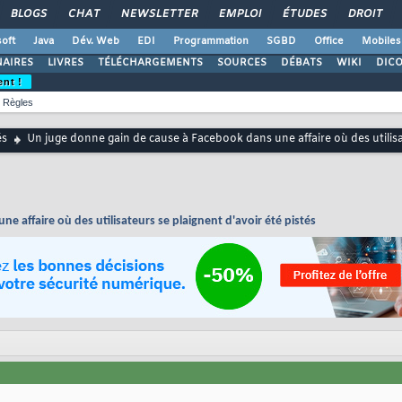
BLOGS
CHAT
NEWSLETTER
EMPLOI
ÉTUDES
DROIT
oft
Java
Dév. Web
EDI
Programmation
SGBD
Office
Mobiles
AIRES
LIVRES
TÉLÉCHARGEMENTS
SOURCES
DÉBATS
WIKI
DIC
ent !
Règles
és
Un juge donne gain de cause à Facebook dans une affaire où des utilisa
 affaire où des utilisateurs se plaignent d'avoir été pistés