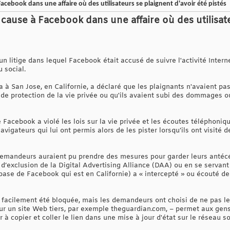
cebook dans une affaire où des utilisateurs se plaignent d'avoir été pistés
cause à Facebook dans une affaire où des utilisate
un litige dans lequel Facebook était accusé de suivre l'activité Intern
 social.
a à San Jose, en Californie, a déclaré que les plaignants n'avaient pa
 de protection de la vie privée ou qu'ils avaient subi des dommages
acebook a violé les lois sur la vie privée et les écoutes téléphoniqu
avigateurs qui lui ont permis alors de les pister lorsqu’ils ont visit
demandeurs auraient pu prendre des mesures pour garder leurs antécé
 d’exclusion de la Digital Advertising Alliance (DAA) ou en se servant
se de Facebook qui est en Californie) a « intercepté » ou écouté de 
 facilement été bloquée, mais les demandeurs ont choisi de ne pas le f
ur un site Web tiers, par exemple theguardian.com, – permet aux gen
à copier et coller le lien dans une mise à jour d'état sur le réseau so