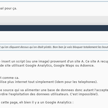
mal pour ça.
it qu'en cliquant dessus qu'on était pistés. Bon ben je vais bloquer totalement les b
nsert un script (ou une image) provenant d'un site A. Ce site A recupe
 de site utilisant Google Analytics, Google Maps ou Adsence.
est comme ca.
utilise plus internet tout simplement (idem pour les telephones).
ne source qui va alimenter une base de donnees donc autant l'accepte
dire l'exploitation des donnees utilisateurs. C'est impossible!).
 cette page, eh bien il y a un Google Analytics :