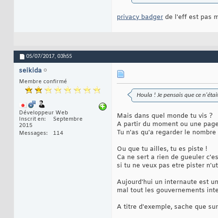
privacy badger
de l'eff est pas 
05/07/2017,
03h55
seikida
Membre confirmé
Houla ! Je pensais que ce n'éta
Développeur Web
Mais dans quel monde tu vis ?
Inscrit en
Septembre
A partir du moment ou une page i
2015
Tu n'as qu'a regarder le nombre
Messages
114
Ou que tu ailles, tu es piste !
Ca ne sert a rien de gueuler c'
si tu ne veux pas etre pister n'
Aujourd'hui un internaute est u
mal tout les gouvernements inter
A titre d'exemple, sache que sur