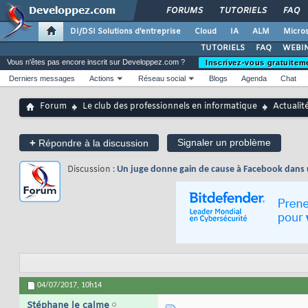
FORUMS
TUTORIELS
FAQ
DI/DSI Solutions d'entreprise
Cloud
IA
ALM
Micros
TUTORIELS
FAQ
WEBIN
Vous n'êtes pas encore inscrit sur Developpez.com ?
Inscrivez-vous gratuitem
Derniers messages
Actions
Réseau social
Blogs
Agenda
Chat
Forum
Le club des professionnels en informatique
Actualit
+
Signaler un problème
Répondre à la discussion
Discussion :
Un juge donne gain de cause à Facebook dans une
04/07/2017,
10h14
Stéphane le calme