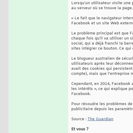
Lorsqu'un utilisateur visite une
au serveur où se trouve la page.
« Le fait que le navigateur Inte
Facebook et un site Web externe,
Le problème principal est que Fa
chaque fois qu’il va utiliser un
social, qui a déjà franchi la bar
sites intégrer ce bouton. Ce qui
Le blogueur australien de sécur
utilisateurs après leur déconne
avait des cookies qui persiste
compte), mais que l'entreprise n
Cependant, en 2014, Facebook a 
les intérêts », ce qui explique 
Facebook.
Pour résoudre les problèmes de c
publicitaire depuis les paramètre
Source :
The Guardian
Et vous ?