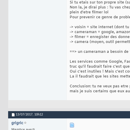
Si tu etais sur ton propre site (
Non la, je dirai plus : Tu vas ch
plein d'etre filmer lol
Pour prevenir ce genre de proble
-> voisin = site internet (dont t
-> cameraman = google, amazon, 
-> filmer = enregister des donn
-> camera (moyen, outil permett
==> un cameraman a besoin de f
Les services comme Google, Faceb
truc qu'il faudrait faire c'est q
Oui c'est inutiles ! Mais c'est 
La il faudrait que les sites met
Conclusion: tu ne veux pas etre 
mais je suis certains que eux au
13/07/2017,
10h12
grigric
Membre averti