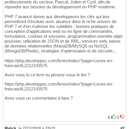
professionnels du secteur, Pascal, Julien et Cyril, afin de
répondre aux besoins du développement en PHP moderne.
PHP 7 avancé donne aux développeurs les clés qui leur
permettront d'évoluer avec aisance dans le riche univers de
PHP 7 et d'en maîtriser les subtilités : bonnes pratiques de
conception d'applications web ou en ligne de commandes,
formulaires, cookies et sessions, programmation orientée objet
poussée, utilisation de JSON et de XML, services web, bases
de données relationnelles (MariaDB/MySQl) ou NoSQL
(MongoDB/Redis), stratégies d'optimisation et de sécurité...
https://php.developpez.com/livres/index/?page=Livres-en-
francais#L2212143575
Avez-vous lu ce livre ou pensez-vous le lire ?
https://php.developpez.com/livres/index/?page=Livres-en-
francais#L2212143575
Avez-vous un commentaire à faire ?
6
0
Malick
,
le 27/11/2018 à 22h31
#2