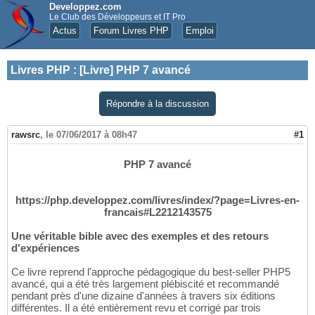
Developpez.com
Le Club des Développeurs et IT Pro
Actus
Forum Livres PHP
Emploi
Livres PHP
:
[Livre] PHP 7 avancé
Répondre à la discussion
rawsrc
,
le 07/06/2017 à 08h47
#1
PHP 7 avancé
https://php.developpez.com/livres/index/?page=Livres-en-
francais#L2212143575
Une véritable bible avec des exemples et des retours
d'expériences
Ce livre reprend l'approche pédagogique du best-seller PHP5
avancé, qui a été très largement plébiscité et recommandé
pendant près d'une dizaine d'années à travers six éditions
différentes. Il a été entièrement revu et corrigé par trois