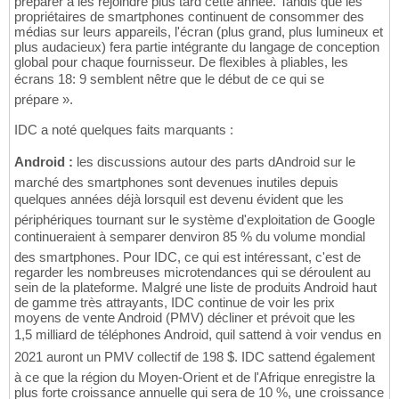
préparer à les rejoindre plus tard cette année. Tandis que les
propriétaires de smartphones continuent de consommer des
médias sur leurs appareils, l'écran (plus grand, plus lumineux et
plus audacieux) fera partie intégrante du langage de conception
global pour chaque fournisseur. De flexibles à pliables, les
écrans 18: 9 semblent nêtre que le début de ce qui se
prépare ».
IDC a noté quelques faits marquants :
Android :
les discussions autour des parts dAndroid sur le
marché des smartphones sont devenues inutiles depuis
quelques années déjà lorsquil est devenu évident que les
périphériques tournant sur le système d'exploitation de Google
continueraient à semparer denviron 85 % du volume mondial
des smartphones. Pour IDC, ce qui est intéressant, c'est de
regarder les nombreuses microtendances qui se déroulent au
sein de la plateforme. Malgré une liste de produits Android haut
de gamme très attrayants, IDC continue de voir les prix
moyens de vente Android (PMV) décliner et prévoit que les
1,5 milliard de téléphones Android, quil sattend à voir vendus en
2021 auront un PMV collectif de 198 $. IDC sattend également
à ce que la région du Moyen-Orient et de l'Afrique enregistre la
plus forte croissance annuelle qui sera de 10 %, une croissance