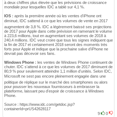
à deux chiffres plus élevée que les prévisions de croissance
mondiale pour lesquelles IDC a tablé sur 4,1 %.
IOS :
après la première année où les ventes d'iPhone ont
diminué, IDC sattend à ce que les volumes de vente en 2017
augmentent de 3,8 %. IDC a légèrement baissé ses projections
de 2017 pour Apple dans cette prévision en ramenant le volume
à 223,6 millions, tout en augmentant ses volumes de 2018 à
240,4 millions. IDC veut croire que tous les signes indiquent que
la fin de 2017 et certainement 2018 seront des moments très
forts pour Apple et indique que la prochaine salve d'iPhone ne
devrait pas décevoir ses fans.
Windows Phone :
les ventes de Windows Phone continuent de
chuter. IDC s'attend à ce que les volumes de 2017 diminuent de
80,9 % pour seulement atteindre 1,1 million d'unités. Selon IDC,
Microsoft ne sest pas encore pleinement engagée dans une
politique de réplique sur le marché des smartphones ou alors
pour pousser les nouveaux fournisseurs à embrasser la
plateforme, laissant peu d'espoir de croissance à Windows
Phone.
Source : https://www.idc.com/getdoc.jsp?
containerId=prUS42628117
9
0