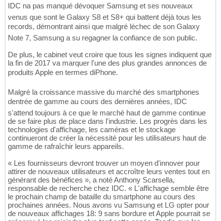
IDC na pas manqué dévoquer Samsung et ses nouveaux
venus que sont le Galaxy S8 et S8+ qui battent déjà tous les
records, démontrant ainsi que malgré léchec de son Galaxy
Note 7, Samsung a su regagner la confiance de son public.
De plus, le cabinet veut croire que tous les signes indiquent que
la fin de 2017 va marquer l'une des plus grandes annonces de
produits Apple en termes diPhone.
Malgré la croissance massive du marché des smartphones
dentrée de gamme au cours des dernières années, IDC
s'attend toujours à ce que le marché haut de gamme continue
de se faire plus de place dans l'industrie. Les progrès dans les
technologies d'affichage, les caméras et le stockage
continueront de créer la nécessité pour les utilisateurs haut de
gamme de rafraîchir leurs appareils.
« Les fournisseurs devront trouver un moyen d'innover pour
attirer de nouveaux utilisateurs et accroître leurs ventes tout en
générant des bénéfices », a noté Anthony Scarsella,
responsable de recherche chez IDC. « L'affichage semble être
le prochain champ de bataille du smartphone au cours des
prochaines années. Nous avons vu Samsung et LG opter pour
de nouveaux affichages 18: 9 sans bordure et Apple pourrait se