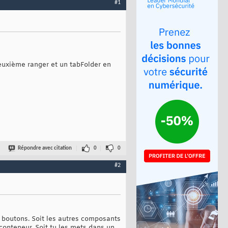
#1
euxième ranger et un tabFolder en
Répondre avec citation
0
0
#2
4 boutons. Soit les autres composants
 conteneur. Soit tu les mets dans un