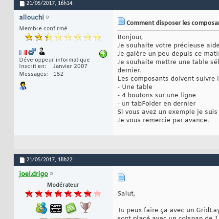
21/05/2017,
16h14
allouchi
Comment disposer les composan
Membre confirmé
Bonjour,
Je souhaite votre précieuse ai
Je galère un peu depuis ce matin
Développeur informatique
Je souhaite mettre une table sé
Inscrit en
Janvier 2007
dernier.
Messages
152
Les composants doivent suivre l
- Une table
- 4 boutons sur une ligne
- un tabFolder en dernier
Si vous avez un exemple je suis
Je vous remercie par avance.
21/05/2017,
18h22
joel.drigo
Modérateur
Salut,
Tu peux faire ça avec un GridLa
sont placé avec un colspan de 1, 