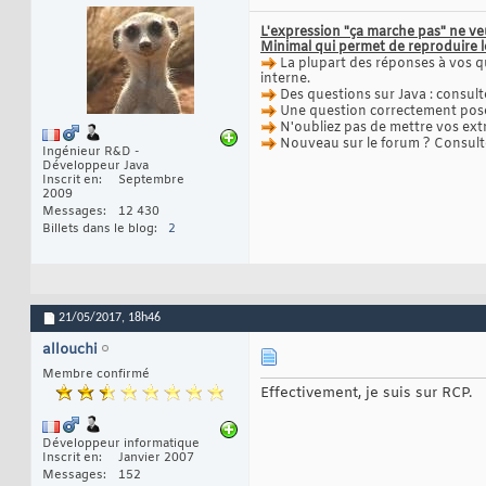
L'expression "ça marche pas" ne ve
Minimal qui permet de reproduire 
La plupart des réponses à vos q
interne.
Des questions sur Java : consult
Une question correctement posée
N'oubliez pas de mettre vos ext
Nouveau sur le forum ? Consul
Ingénieur R&D -
Développeur Java
Inscrit en
Septembre
2009
Messages
12 430
Billets dans le blog
2
21/05/2017,
18h46
allouchi
Membre confirmé
Effectivement, je suis sur RCP.
Développeur informatique
Inscrit en
Janvier 2007
Messages
152