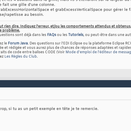
 fait une gille d'une colonne.
grabExcessHorizontalSpace et grabExcessVerticalSpace pour gérer le f
se/rapetisse au besoin.
ut rien dire. Indiquez l'erreur, et/ou les comportements attendus et obten
le problème.
uestions sont déjà dans les
FAQs
ou les
Tutoriels
, ou peut-être dans une autr
ez le
Forum Java
. Des questions sur l'EDI Eclipse ou la plateforme Eclipse RC
 et rédigée et vous aurez plus de chances de réponses adaptées et rapides
raits de code entre balises CODE (Voir
Mode d'emploi de l'éditeur de messa
tez
Les Règles du Club
.
op, si tu as un petit exemple en tête je te remercie.