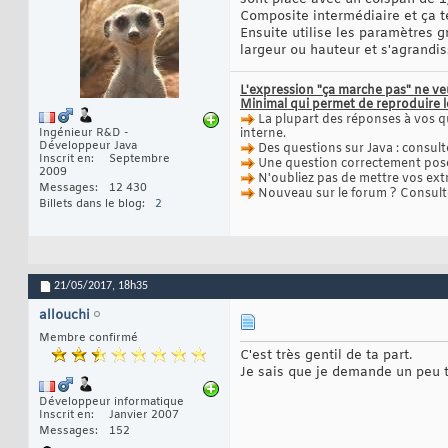
Composite intermédiaire et ça te
Ensuite utilise les paramètres 
largeur ou hauteur et s'agrandis
L'expression "ça marche pas" ne ve
Minimal qui permet de reproduire 
La plupart des réponses à vos q
Ingénieur R&D -
interne.
Développeur Java
Des questions sur Java : consult
Inscrit en
Septembre
Une question correctement posée
2009
N'oubliez pas de mettre vos ext
Messages
12 430
Nouveau sur le forum ? Consul
Billets dans le blog
2
21/05/2017,
18h35
allouchi
Membre confirmé
C'est très gentil de ta part.
Je sais que je demande un peu tr
Développeur informatique
Inscrit en
Janvier 2007
Messages
152