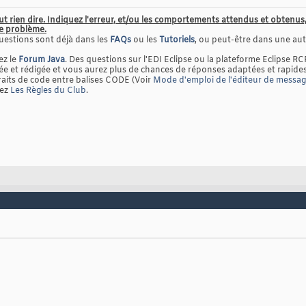
ut rien dire. Indiquez l'erreur, et/ou les comportements attendus et obten
le problème.
uestions sont déjà dans les
FAQs
ou les
Tutoriels
, ou peut-être dans une autr
ez le
Forum Java
. Des questions sur l'EDI Eclipse ou la plateforme Eclipse RC
 et rédigée et vous aurez plus de chances de réponses adaptées et rapides
raits de code entre balises CODE (Voir
Mode d'emploi de l'éditeur de messa
tez
Les Règles du Club
.