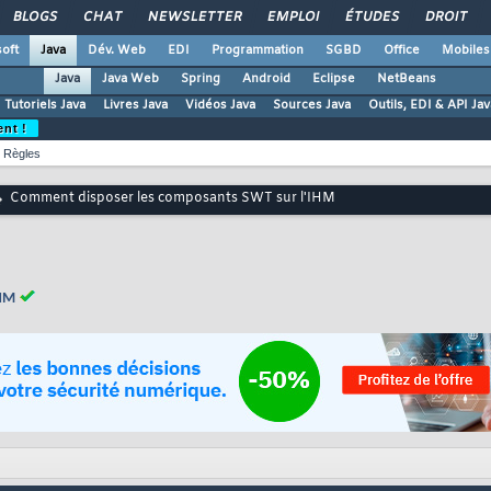
BLOGS
CHAT
NEWSLETTER
EMPLOI
ÉTUDES
DROIT
oft
Java
Dév. Web
EDI
Programmation
SGBD
Office
Mobiles
Java
Java Web
Spring
Android
Eclipse
NetBeans
Tutoriels Java
Livres Java
Vidéos Java
Sources Java
Outils, EDI & API Jav
ent !
Règles
Comment disposer les composants SWT sur l'IHM
IHM