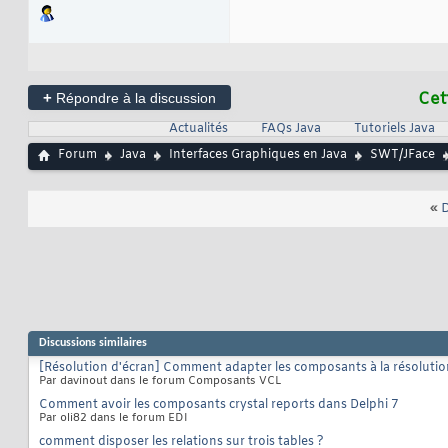
+
Cet
Répondre à la discussion
Actualités
FAQs Java
Tutoriels Java
Forum
Java
Interfaces Graphiques en Java
SWT/JFace
«
D
Discussions similaires
[Résolution d'écran] Comment adapter les composants à la résolutio
Par davinout dans le forum Composants VCL
Comment avoir les composants crystal reports dans Delphi 7
Par oli82 dans le forum EDI
comment disposer les relations sur trois tables ?