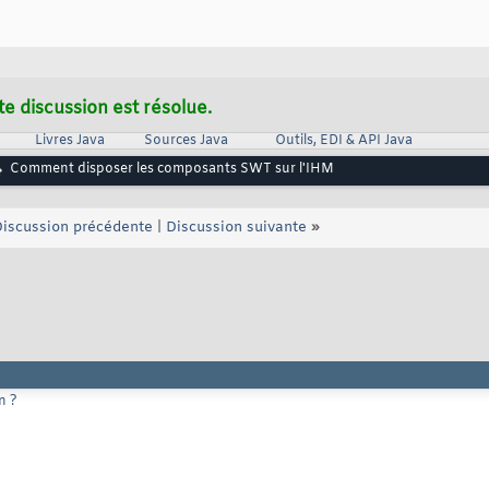
te discussion est résolue.
Livres Java
Sources Java
Outils, EDI & API Java
Comment disposer les composants SWT sur l'IHM
iscussion précédente
|
Discussion suivante
»
n ?