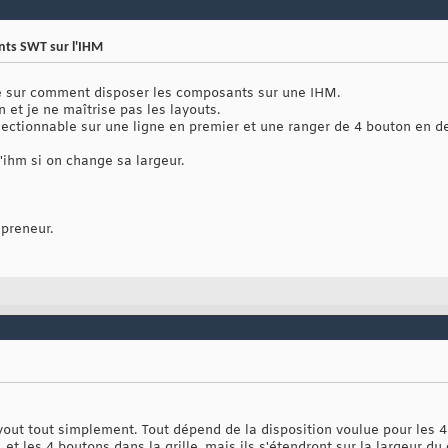
ts SWT sur l'IHM
de sur comment disposer les composants sur une IHM.
 et je ne maîtrise pas les layouts.
lectionnable sur une ligne en premier et une ranger de 4 bouton en d
'ihm si on change sa largeur.
 preneur.
yout tout simplement. Tout dépend de la disposition voulue pour les 
et les 4 boutons dans la grille, mais ils s'étendront sur la largeur du