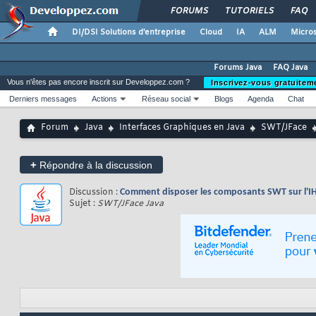
FORUMS
TUTORIELS
FAQ
DI/DSI Solutions d'entreprise
Cloud
IA
ALM
Micros
Forums Java
FAQ Java
Vous n'êtes pas encore inscrit sur Developpez.com ?
Inscrivez-vous gratuitem
Derniers messages
Actions
Réseau social
Blogs
Agenda
Chat
Forum
Java
Interfaces Graphiques en Java
SWT/JFace
+
Répondre à la discussion
Discussion :
Comment disposer les composants SWT sur l'
Sujet :
SWT/JFace Java