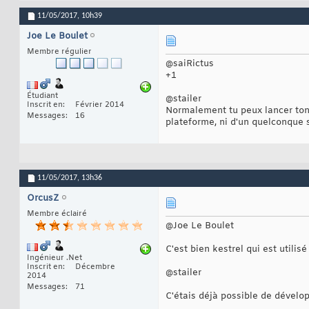
11/05/2017,
10h39
Joe Le Boulet
Membre régulier
@saiRictus
+1
Étudiant
@stailer
Inscrit en
Février 2014
Normalement tu peux lancer ton 
Messages
16
plateforme, ni d'un quelconque s
11/05/2017,
13h36
OrcusZ
Membre éclairé
@Joe Le Boulet
C'est bien kestrel qui est utili
Ingénieur .Net
Inscrit en
Décembre
@stailer
2014
Messages
71
C'étais déjà possible de dévelo