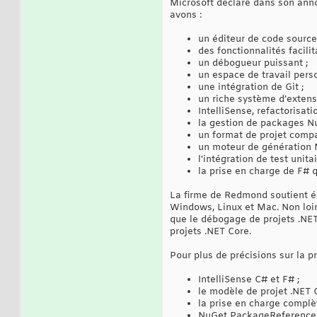
Microsoft déclare dans son anno
avons :
un éditeur de code source
des fonctionnalités facili
un débogueur puissant ;
un espace de travail perso
une intégration de Git ;
un riche système d’extens
IntelliSense, refactorisat
la gestion de packages N
un format de projet compa
un moteur de génération 
l'intégration de test unitai
la prise en charge de F# q
La firme de Redmond soutient ég
Windows, Linux et Mac. Non loin 
que le débogage de projets .NET 
projets .NET Core.
Pour plus de précisions sur la pr
IntelliSense C# et F# ;
le modèle de projet .NET 
la prise en charge complèt
NuGet PackageReferences 