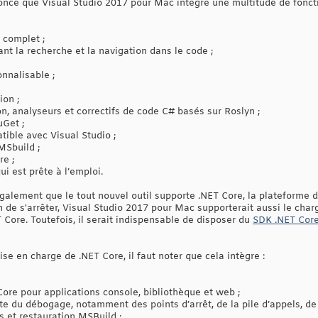
nce que Visual Studio 2017 pour Mac intègre une multitude de foncti
 complet ;
tant la recherche et la navigation dans le code ;
nnalisable ;
ion ;
ion, analyseurs et correctifs de code C# basés sur Roslyn ;
uGet ;
tible avec Visual Studio ;
MSbuild ;
re ;
ui est prête à l’emploi.
alement que le tout nouvel outil supporte .NET Core, la plateforme d
de s'arrêter, Visual Studio 2017 pour Mac supporterait aussi le charg
Core. Toutefois, il serait indispensable de disposer du
SDK .NET Cor
ise en charge de .NET Core, il faut noter que cela intègre :
Core pour applications console, bibliothèque et web ;
e du débogage, notamment des points d’arrêt, de la pile d’appels, de l
et restauration MSBuild ;