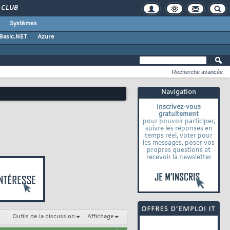
CLUB
Systèmes
 Basic.NET
Azure
Recherche avancée
Navigation
Inscrivez-vous
gratuitement
pour pouvoir participer,
suivre les réponses en
temps réel, voter pour
les messages, poser vos
propres questions et
recevoir la newsletter
Outils de la discussion
Affichage