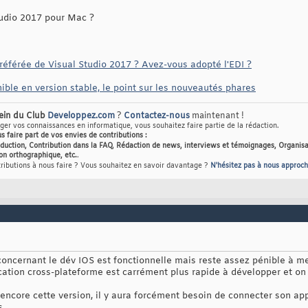
tudio 2017 pour Mac ?
référée de Visual Studio 2017 ? Avez-vous adopté l'EDI ?
ible en version stable, le point sur les nouveautés phares
sein du Club
Developpez.com
?
Contactez-nous
maintenant !
er vos connaissances en informatique, vous souhaitez faire partie de la rédaction.
us faire part de vos envies de contributions :
raduction, Contribution dans la FAQ, Rédaction de news, interviews et témoignages, Organisa
on orthographique, etc.
.
tributions à nous faire ? Vous souhaitez en savoir davantage ?
N'hésitez pas à nous approch
 concernant le dév IOS est fonctionnelle mais reste assez pénible à m
ation cross-plateforme est carrément plus rapide à développer et on t
é encore cette version, il y aura forcément besoin de connecter son 
s.