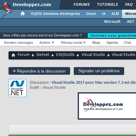
FORUMS
TUTORIELS
FAQ
DI/DSI Solutions d'entreprise
Cloud
IA
ALM
Micros
Microsoft
.NET
Vous n'êtes pas encore inscrit sur Developpez.com ?
Inscrivez-vous gratuitem
Derniers messages
Actions
Réseau social
Blogs
Agenda
Chat
Forum
Dotnet
EDI/Outils
Visual Studio
Visual Studio
+
Signaler un problème
Répondre à la discussion
Discussion :
Visual Studio 2017 pour Mac version 7.3 est d
Sujet :
Visual Studio