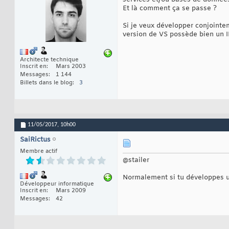
Et là comment ça se passe ?
Si je veux développer conjointe
version de VS possède bien un 
Architecte technique
Inscrit en
Mars 2003
Messages
1 144
Billets dans le blog
3
11/05/2017,
10h00
SaiRictus
Membre actif
@stailer
Normalement si tu développes u
Développeur informatique
Inscrit en
Mars 2009
Messages
42