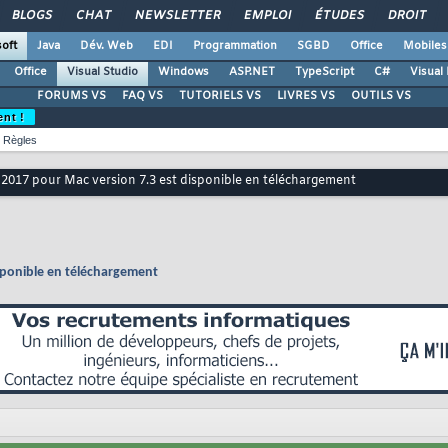
BLOGS
CHAT
NEWSLETTER
EMPLOI
ÉTUDES
DROIT
oft
Java
Dév. Web
EDI
Programmation
SGBD
Office
Mobiles
Office
Visual Studio
Windows
ASP.NET
TypeScript
C#
Visual
FORUMS VS
FAQ VS
TUTORIELS VS
LIVRES VS
OUTILS VS
ent !
Règles
 2017 pour Mac version 7.3 est disponible en téléchargement
isponible en téléchargement