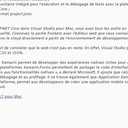
 unitaire intégré pour l’exécution et le débogage de tests avec la pla
Core ;
ormat project.json.
P.NET Core dans Visual Studio pour Mac, vous avez tous les outils en 
lité. Concevez la partie frontale avec l’éditeur web que vous connai
ns le cloud directement à partir de l’environnement de développemen
st de constater que le web n'est pas en reste. En effet, Visual Studio
 CSS et JSON.
e Xamarin permet de développer des expériences natives riches pour 
plateformes Xamarin.Forms permettent de partager le code d’interfac
 aux fonctionnalités natives », a déclaré Microsoft. Il ajoute que cela
débogage et au profilage. Il se trouve également que
Application Xam
ateforme, permet aux développeurs de créer une application mobile c
ud.
017 pour Mac