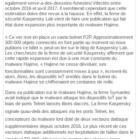
egalement-servir-a-des-desseins-funestes/ infectés entre
octobre 2016 et avril 2017. Il semblerait cependant que cette
estimation doive être revue à la hausse. En effet, la firme de
sécurité Kaspersky Lab vient de faire une publication qui fait
état dune expansion plus importante du malware Hajime.
« Ce ver met en place un vaste botnet P2P. Approximativement
300 000 objets connectés en font partie au moment où nous
publions ce billet », peut-on lire sur le blog de Kaspersky Lab.
Les chercheurs de la firme de sécurité Kaspersky affirment que
cette rapide expansion est due à une mue constante du
malware Hajime. « Hajime ne cesse dévoluer, ses
fonctionnalités sont constamment mises à jour », écrivent-ils
alors. Ainsi, les dispositifs IoT enrôlés dans le botnet du
malware Hajime se chiffreraient en centaines de mille.
Dans sa publication sur le malware Hajime, la firme Symantec
avait indiqué que le malware attaque les dispositifs IoT par le
biais de ports Telnet laissés libres daccès. La firme Kaspersky
signale quau-delà des attaques via les ports Telnet, les
concepteurs du malware lont doté de deux vecteurs dattaque
supplémentaires depuis octobre 2016. Le plus récent de ces
vecteurs dattaque additionnels est lexploitation de failles dans le