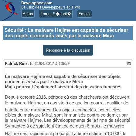
Developpez.com
Le Club des Développeurs et IT Pro
Actus
Forum S�curit�
Emploi
Sécurité
:
Le malware Hajime est capable de sécuriser
des objets connectés visés par le malware Mirai
Répondre à la discussion
Patrick Ruiz
,
le 21/04/2017 à 13h59
#1
Le malware Hajime est capable de sécuriser des objets
connectés visés par le malware Mirai
Mais pourrait également servir à des desseins funestes
Depuis octobre 2016, période où des chercheurs ont découvert
le malware Hajime, on assiste à ce que lon pourrait qualifier de
bataille entre malwares. Des objets connectés, potentielles
cibles du malware Mirai, sont immunisés contre ce dernier par
le malware Hajime. Les développements de la firme de sécurité
Symantec à ce sujet font état de ce quen 6 mois, le malware
Hajime sest rapidement propagé. La firme estime à 10 000, le