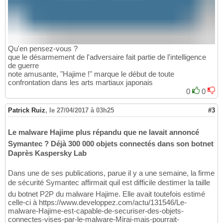
Qu'en pensez-vous ?
que le désarmement de l'adversaire fait partie de l'intelligence
de guerre
note amusante, "Hajime !" marque le début de toute
confrontation dans les arts martiaux japonais
0
0
Patrick Ruiz
,
le 27/04/2017 à 03h25
#3
Le malware Hajime plus répandu que ne lavait annoncé
Symantec ? Déjà 300 000 objets connectés dans son botnet
Daprès Kaspersky Lab
Dans une de ses publications, parue il y a une semaine, la firme
de sécurité Symantec affirmait quil est difficile destimer la taille
du botnet P2P du malware Hajime. Elle avait toutefois estimé
celle-ci à https://www.developpez.com/actu/131546/Le-
malware-Hajime-est-capable-de-securiser-des-objets-
connectes-vises-par-le-malware-Mirai-mais-pourrait-