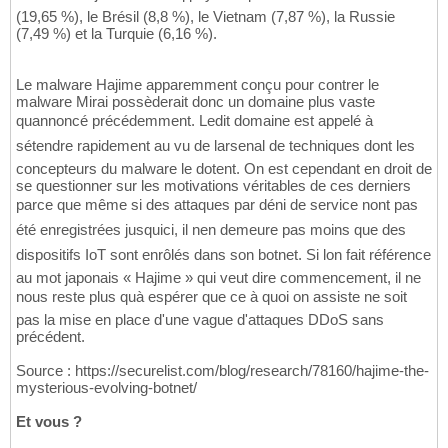
(19,65 %), le Brésil (8,8 %), le Vietnam (7,87 %), la Russie
(7,49 %) et la Turquie (6,16 %).
Le malware Hajime apparemment conçu pour contrer le
malware Mirai possèderait donc un domaine plus vaste
quannoncé précédemment. Ledit domaine est appelé à
sétendre rapidement au vu de larsenal de techniques dont les
concepteurs du malware le dotent. On est cependant en droit de
se questionner sur les motivations véritables de ces derniers
parce que même si des attaques par déni de service nont pas
été enregistrées jusquici, il nen demeure pas moins que des
dispositifs IoT sont enrôlés dans son botnet. Si lon fait référence
au mot japonais « Hajime » qui veut dire commencement, il ne
nous reste plus quà espérer que ce à quoi on assiste ne soit
pas la mise en place d'une vague d'attaques DDoS sans
précédent.
Source : https://securelist.com/blog/research/78160/hajime-the-
mysterious-evolving-botnet/
Et vous ?