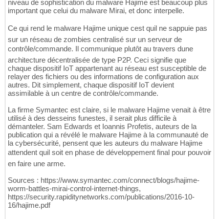
niveau de sophistication du malware Hajime est beaucoup plus
important que celui du malware Mirai, et donc interpelle.
Ce qui rend le malware Hajime unique cest quil ne sappuie pas
sur un réseau de zombies centralisé sur un serveur de
contrôle/commande. Il communique plutôt au travers dune
architecture décentralisée de type P2P. Ceci signifie que
chaque dispositif IoT appartenant au réseau est susceptible de
relayer des fichiers ou des informations de configuration aux
autres. Dit simplement, chaque dispositif IoT devient
assimilable à un centre de contrôle/commande.
La firme Symantec est claire, si le malware Hajime venait à être
utilisé à des desseins funestes, il serait plus difficile à
démanteler. Sam Edwards et Ioannis Profetis, auteurs de la
publication qui a révélé le malware Hajime à la communauté de
la cybersécurité, pensent que les auteurs du malware Hajime
attendent quil soit en phase de développement final pour pouvoir
en faire une arme.
Sources : https://www.symantec.com/connect/blogs/hajime-
worm-battles-mirai-control-internet-things,
https://security.rapiditynetworks.com/publications/2016-10-
16/hajime.pdf