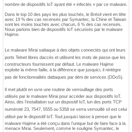
nombre de dispositifs IoT ayant été « infectés » par ce malware.
Dans le top 10 des pays les plus touchés, le Brésil vient en tête
avec 19 % des cas recensés par Symantec, la Chine et Taiwan
sont les moins touchés avec chacun, 6 % des cas recensés.
Nous parlons bien de dispositifs IoT sécurisés par le malware
Hajime.
Le malware Mirai sattaque à des objets connectés qui ont leurs
ports Telnet libres daccès et utilisent les mots de passe que les
constructeurs fournissent par défaut. Le malware Hajime
exploite la même faille, à la différence que jusquici, il nintègre
pas de fonctionnalités dattaques par déni de services (DDoS).
Il met plutôt en uvre une routine de verrouillage des ports
utilisés par le malware Mirai pour accéder aux dispositifs IoT.
Ainsi, dès l'installation sur un dispositif IoT, lun des ports TCP
numéroté 23, 7547, 5555 ou 5358 se verra verrouillé sil est celui
utilisé par le dispositif IoT. Tout jusquici laisse à penser que le
malware Hajime a été conçu dans l'unique but de faire face à la
menace Mirai. Seulement, comme le souligne Symantec, le