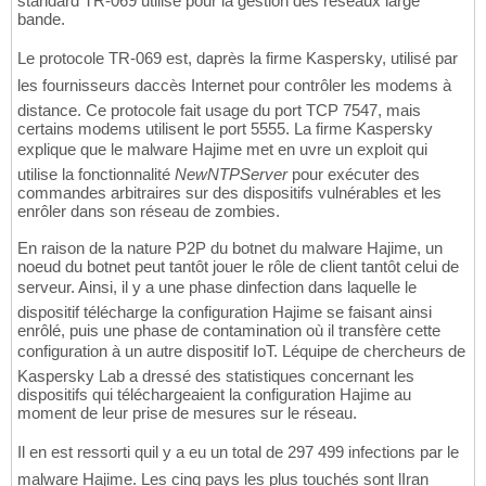
standard TR-069 utilisé pour la gestion des réseaux large
bande.
Le protocole TR-069 est, daprès la firme Kaspersky, utilisé par
les fournisseurs daccès Internet pour contrôler les modems à
distance. Ce protocole fait usage du port TCP 7547, mais
certains modems utilisent le port 5555. La firme Kaspersky
explique que le malware Hajime met en uvre un exploit qui
utilise la fonctionnalité
NewNTPServer
pour exécuter des
commandes arbitraires sur des dispositifs vulnérables et les
enrôler dans son réseau de zombies.
En raison de la nature P2P du botnet du malware Hajime, un
noeud du botnet peut tantôt jouer le rôle de client tantôt celui de
serveur. Ainsi, il y a une phase dinfection dans laquelle le
dispositif télécharge la configuration Hajime se faisant ainsi
enrôlé, puis une phase de contamination où il transfère cette
configuration à un autre dispositif IoT. Léquipe de chercheurs de
Kaspersky Lab a dressé des statistiques concernant les
dispositifs qui téléchargeaient la configuration Hajime au
moment de leur prise de mesures sur le réseau.
Il en est ressorti quil y a eu un total de 297 499 infections par le
malware Hajime. Les cinq pays les plus touchés sont lIran