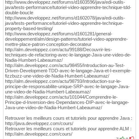
http://www.developpez.net/forums/d1603596/java/edi-outils-
java/tests-performance/tutoriel-video-apprendre-technique-tdd-
double-boucle
http://www.developpez.net/forums/d1602078/java/edi-outils-
java/tests-performance/tutoriel-video-apprendre-technique-
property-based-testiing/
http://www.developpez.net/forums/d1601281/general-
developpement/alm/design-patterns/tutoriel-video-apprendre-
mettre-place-patron-conception-decorateur
http://alm.developpez.com/actu/99188/Decouvrir-les-
techniques-de-refactoring-avec-le-langage-Java-une-video-de-
Nadia-Humbert-Labeaumaz/
http://alm.developpez.com/actu/98455/Introduction-au-Test-
Driven-Development-TDD-avec-le-langage-Java-et-l-exemple-
fizzbuzz-une-video-de-Nadia-Humbert-Labeaumaz/
http://alm.developpez.com/actu/98793/Introduction-sur-le-
principe-de-responsabilite-unique-SRP-avec-le-langage-Java-
une-video-de-Nadia-Humbert-Labeaumaz/
http://alm.developpez.com/actu/101044/Comprendre-le-
Principe-d-Inversion-des-Dependances-DIP-avec-le-langage-
Java-une-video-de-Nadia-Humbert-Labeaumaz/
Retrouver les meilleurs cours et tutoriels pour apprendre Java :
http://java.developpez.com/cours/
Retrouver les meilleurs cours et tutoriels pour apprendre ALM :
http://alm.developpez.com/cours/