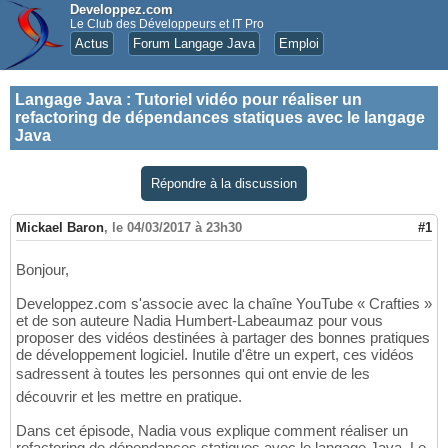
Developpez.com
Le Club des Développeurs et IT Pro
Actus
Forum Langage Java
Emploi
Langage Java
:
Tutoriel vidéo pour réaliser un
refactoring de dépendances statiques avec le langage
Java
Répondre à la discussion
Mickael Baron
,
le 04/03/2017 à 23h30
#1
Bonjour,
Developpez.com s'associe avec la chaîne YouTube « Crafties »
et de son auteure Nadia Humbert-Labeaumaz pour vous
proposer des vidéos destinées à partager des bonnes pratiques
de développement logiciel. Inutile d'être un expert, ces vidéos
sadressent à toutes les personnes qui ont envie de les
découvrir et les mettre en pratique.
Dans cet épisode, Nadia vous explique comment réaliser un
refactoring de dépendances statiques avec le langage Java. Le