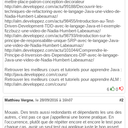
mettre-place-patron-conception-decorateur
http://alm.developpez.com/actu/99188/Decouvrir-les-
techniques-de-refactoring-avec-le-langage-Java-une-video-de-
Nadia-Humbert-Labeaumaz/
http://alm.developpez.com/actu/98455/Introduction-au-Test-
Driven-Development-TDD-avec-le-langage-Java-et-l-exemple-
fizzbuzz-une-video-de-Nadia-Humbert-Labeaumaz/
http://alm.developpez.com/actu/98793/Introduction-sur-le-
principe-de-responsabilite-unique-SRP-avec-le-langage-Java-
une-video-de-Nadia-Humbert-Labeaumaz/
http://alm.developpez.com/actu/101044/Comprendre-le-
Principe-d-Inversion-des-Dependances-DIP-avec-le-langage-
Java-une-video-de-Nadia-Humbert-Labeaumaz/
Retrouver les meilleurs cours et tutoriels pour apprendre Java :
http://java.developpez.com/cours/
Retrouver les meilleurs cours et tutoriels pour apprendre ALM :
http://alm.developpez.com/cours/
6
0
Matthieu Vergne
,
le 28/09/2016 à 16h07
#2
Mouais. Des tests aussi redondants et dépendants les uns des
autres, c'est pas ce que j'appellerai une bonne pratique. En
l'occurrence, plutôt que de répéter encore et encore le test pour
chaque cas, avoir un seul test qui applique juste le bon assert