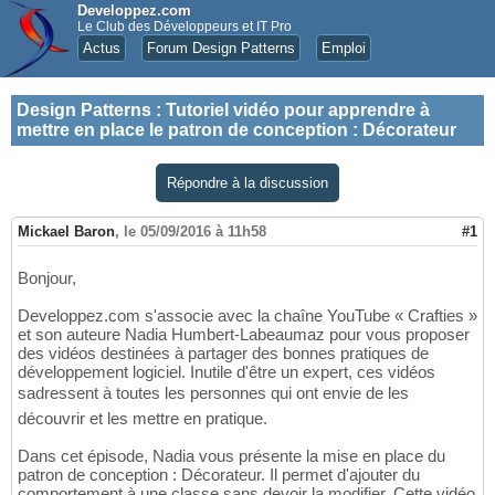
Developpez.com
Le Club des Développeurs et IT Pro
Actus
Forum Design Patterns
Emploi
Design Patterns
:
Tutoriel vidéo pour apprendre à
mettre en place le patron de conception : Décorateur
Répondre à la discussion
Mickael Baron
,
le 05/09/2016 à 11h58
#1
Bonjour,
Developpez.com s'associe avec la chaîne YouTube « Crafties »
et son auteure Nadia Humbert-Labeaumaz pour vous proposer
des vidéos destinées à partager des bonnes pratiques de
développement logiciel. Inutile d'être un expert, ces vidéos
sadressent à toutes les personnes qui ont envie de les
découvrir et les mettre en pratique.
Dans cet épisode, Nadia vous présente la mise en place du
patron de conception : Décorateur. Il permet d'ajouter du
comportement à une classe sans devoir la modifier. Cette vidéo