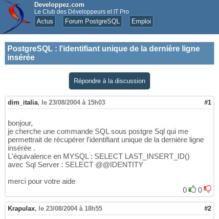
Developpez.com
Le Club des Développeurs et IT Pro
Actus
Forum PostgreSQL
Emploi
PostgreSQL
:
l'identifiant unique de la dernière ligne
insérée
Répondre à la discussion
dim_italia
,
le 23/08/2004 à 15h03
#1
bonjour,
je cherche une commande SQL sous postgre Sql qui me
permettrait de récupérer l'identifiant unique de la dernière ligne
insérée .
L'équivalence en MYSQL : SELECT LAST_INSERT_ID()
avec Sql Server : SELECT @@IDENTITY
merci pour votre aide
0
0
Krapulax
,
le 23/08/2004 à 18h55
#2