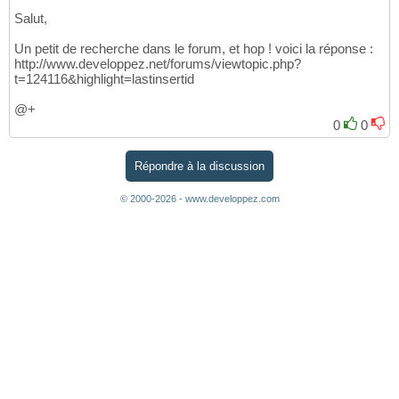
Salut,
Un petit de recherche dans le forum, et hop ! voici la réponse :
http://www.developpez.net/forums/viewtopic.php?
t=124116&highlight=lastinsertid
@+
0
0
Répondre à la discussion
© 2000-2026 - www.developpez.com