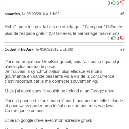
3
0
smarties
,
le 05/09/2016 à 11h02
#6
HubiC, pour les prix faibles du stockage : 10/an pour 100Go en
plus de l'espace gratuit (50 Go avec le parrainage maximum)
1
0
CoderInTheDark
,
le 05/09/2016 à 11h02
#7
J'ai commencé par DropBox gratuit, puis j'ai souscrit quand je
n'avait plus assez de place.
Je trouvais la synchronisation plus efficace et moins
gourmande en bande passante vis à vis de la concurrence ,
c'est important car je me connecte souvent en 4g.
Mais j'ai aussi sans le vouloir un I-cloud et un Google drive
J'ai un i-phone et je suis harcelé par I-tune pour installé i-cloude,
et pour sauvegarder mon téléphone sur tous mes windows
Ca me gonfle un peu
Et jai un google drive avec mon adresse gmail.