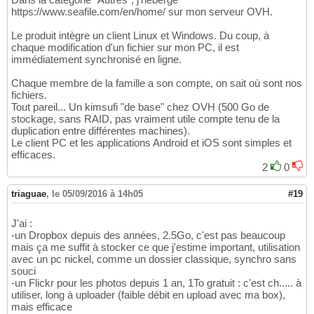
https://www.seafile.com/en/home/ sur mon serveur OVH.
Le produit intègre un client Linux et Windows. Du coup, à
chaque modification d'un fichier sur mon PC, il est
immédiatement synchronisé en ligne.
Chaque membre de la famille a son compte, on sait où sont nos
fichiers.
Tout pareil... Un kimsufi "de base" chez OVH (500 Go de
stockage, sans RAID, pas vraiment utile compte tenu de la
duplication entre différentes machines).
Le client PC et les applications Android et iOS sont simples et
efficaces.
2
0
triaguae
,
le 05/09/2016 à 14h05
#19
J'ai :
-un Dropbox depuis des années, 2.5Go, c'est pas beaucoup
mais ça me suffit à stocker ce que j'estime important, utilisation
avec un pc nickel, comme un dossier classique, synchro sans
souci
-un Flickr pour les photos depuis 1 an, 1To gratuit : c'est ch..... à
utiliser, long à uploader (faible débit en upload avec ma box),
mais efficace