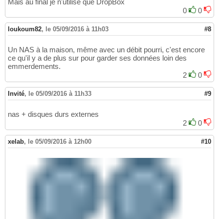
Mais au final je n'utilise que DropBox
0
0
loukoum82
,
le 05/09/2016 à 11h03
#8
Un NAS à la maison, même avec un débit pourri, c'est encore
ce qu'il y a de plus sur pour garder ses données loin des
emmerdements.
2
0
Invité
,
le 05/09/2016 à 11h33
#9
nas + disques durs externes
2
0
xelab
,
le 05/09/2016 à 12h00
#10