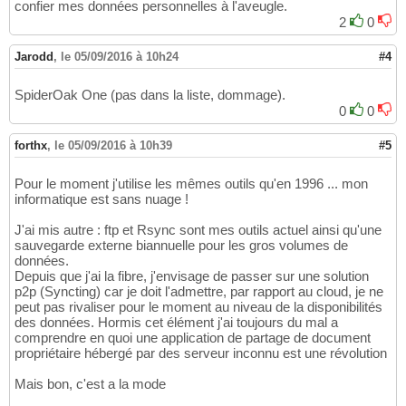
confier mes données personnelles à l'aveugle.
2
0
Jarodd
,
le 05/09/2016 à 10h24
#4
SpiderOak One (pas dans la liste, dommage).
0
0
forthx
,
le 05/09/2016 à 10h39
#5
Pour le moment j'utilise les mêmes outils qu'en 1996 ... mon
informatique est sans nuage !
J'ai mis autre : ftp et Rsync sont mes outils actuel ainsi qu'une
sauvegarde externe biannuelle pour les gros volumes de
données.
Depuis que j'ai la fibre, j'envisage de passer sur une solution
p2p (Syncting) car je doit l'admettre, par rapport au cloud, je ne
peut pas rivaliser pour le moment au niveau de la disponibilités
des données. Hormis cet élément j'ai toujours du mal a
comprendre en quoi une application de partage de document
propriétaire hébergé par des serveur inconnu est une révolution
Mais bon, c'est a la mode