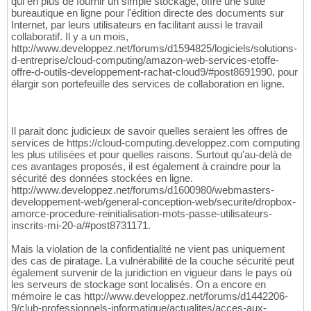
qui en plus de fournir un simple stockage, offre une suite
bureautique en ligne pour l'édition directe des documents sur
Internet, par leurs utilisateurs en facilitant aussi le travail
collaboratif. Il y a un mois,
http://www.developpez.net/forums/d1594825/logiciels/solutions-
d-entreprise/cloud-computing/amazon-web-services-etoffe-
offre-d-outils-developpement-rachat-cloud9/#post8691990, pour
élargir son portefeuille des services de collaboration en ligne.
Il parait donc judicieux de savoir quelles seraient les offres de
services de https://cloud-computing.developpez.com computing
les plus utilisées et pour quelles raisons. Surtout qu'au-delà de
ces avantages proposés, il est également à craindre pour la
sécurité des données stockées en ligne.
http://www.developpez.net/forums/d1600980/webmasters-
developpement-web/general-conception-web/securite/dropbox-
amorce-procedure-reinitialisation-mots-passe-utilisateurs-
inscrits-mi-20-a/#post8731171.
Mais la violation de la confidentialité ne vient pas uniquement
des cas de piratage. La vulnérabilité de la couche sécurité peut
également survenir de la juridiction en vigueur dans le pays où
les serveurs de stockage sont localisés. On a encore en
mémoire le cas http://www.developpez.net/forums/d1442206-
9/club-professionnels-informatique/actualites/acces-aux-