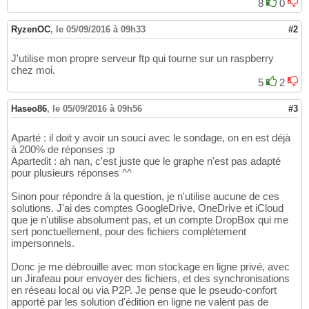
8
0
RyzenOC
,
le 05/09/2016 à 09h33
#2
J'utilise mon propre serveur ftp qui tourne sur un raspberry
chez moi.
5
2
Haseo86
,
le 05/09/2016 à 09h56
#3
Aparté : il doit y avoir un souci avec le sondage, on en est déjà
à 200% de réponses :p
Apartedit : ah nan, c'est juste que le graphe n'est pas adapté
pour plusieurs réponses ^^
Sinon pour répondre à la question, je n'utilise aucune de ces
solutions. J'ai des comptes GoogleDrive, OneDrive et iCloud
que je n'utilise absolument pas, et un compte DropBox qui me
sert ponctuellement, pour des fichiers complètement
impersonnels.
Donc je me débrouille avec mon stockage en ligne privé, avec
un Jirafeau pour envoyer des fichiers, et des synchronisations
en réseau local ou via P2P. Je pense que le pseudo-confort
apporté par les solution d'édition en ligne ne valent pas de