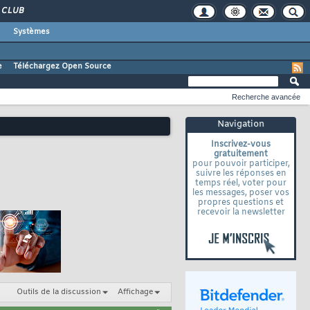
CLUB
Systèmes
e
Téléchargez Open Source
Recherche avancée
Navigation
Inscrivez-vous
gratuitement
pour pouvoir participer,
suivre les réponses en
temps réel, voter pour
les messages, poser vos
propres questions et
recevoir la newsletter
Outils de la discussion
Affichage