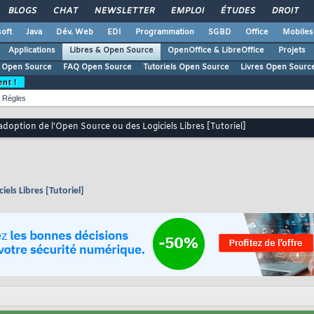
BLOGS
CHAT
NEWSLETTER
EMPLOI
ÉTUDES
DROIT
oft
Java
Dév. Web
EDI
Programmation
SGBD
Office
Mobiles
Applications
Libres & Open Source
OpenOffice & LibreOffice
Projets
 Open Source
FAQ Open Source
Tutoriels Open Source
Livres Open Sourc
ent !
Règles
adoption de l'Open Source ou des Logiciels Libres [Tutoriel]
els Libres [Tutoriel]