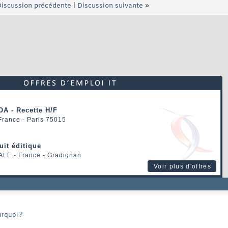
iscussion précédente
|
Discussion suivante
»
OA - Recette H/F
 France - Paris 75015
uit éditique
ALE
- France - Gradignan
Voir plus d'offres
urquoi ?