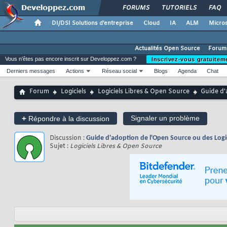
FORUMS
TUTORIELS
FAQ
DI/DSI Solutions d'entreprise
Cloud
IA
ALM
Micros
Actualités Open Source
Forum
Vous n'êtes pas encore inscrit sur Developpez.com ?
Inscrivez-vous gratuitem
Derniers messages
Actions
Réseau social
Blogs
Agenda
Chat
Forum
Logiciels
Logiciels Libres & Open Source
Guide d'
+
Signaler un problème
Répondre à la discussion
Discussion :
Guide d'adoption de l'Open Source ou des Logici
Sujet :
Logiciels Libres & Open Source