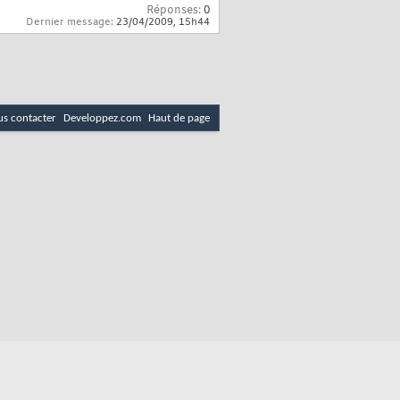
Réponses:
0
Dernier message:
23/04/2009,
15h44
s contacter
Developpez.com
Haut de page