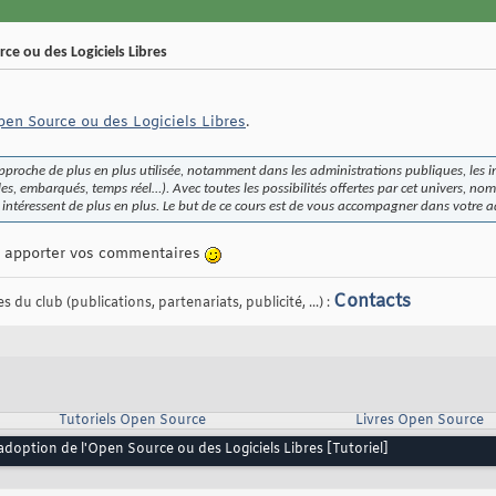
ce ou des Logiciels Libres
pen Source ou des Logiciels Libres
.
approche de plus en plus utilisée, notamment dans les administrations publiques, les in
s, embarqués, temps réel…). Avec toutes les possibilités offertes par cet univers, no
 intéressent de plus en plus. Le but de ce cours est de vous accompagner dans votre 
 à apporter vos commentaires
Contacts
 du club (publications, partenariats, publicité, ...) :
Tutoriels Open Source
Livres Open Source
adoption de l'Open Source ou des Logiciels Libres [Tutoriel]