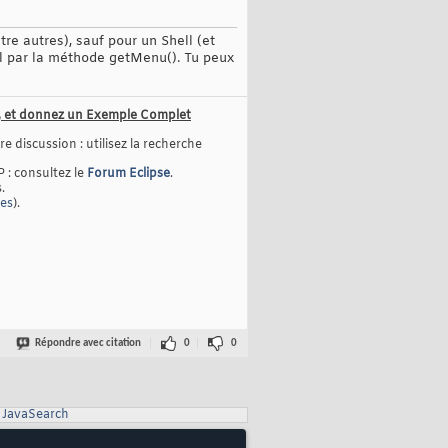
re autres), sauf pour un Shell (et
rol par la méthode getMenu(). Tu peux
us, et donnez un Exemple Complet
e discussion : utilisez la recherche
P : consultez le
Forum Eclipse
.
.
ges
).
Répondre avec citation
0
0
JavaSearch