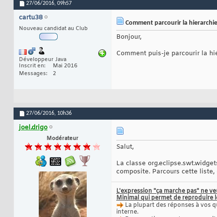
27/06/2016,
09h57
cartu38
Comment parcourir la hierarchie
Nouveau candidat au Club
Bonjour,
Comment puis-je parcourir la hi
Développeur Java
Inscrit en
Mai 2016
Messages
2
27/06/2016,
10h36
joel.drigo
Modérateur
Salut,
La classe org.eclipse.swt.widget
composite. Parcours cette list
L'expression "ça marche pas" ne ve
Minimal qui permet de reproduire 
La plupart des réponses à vos q
interne.