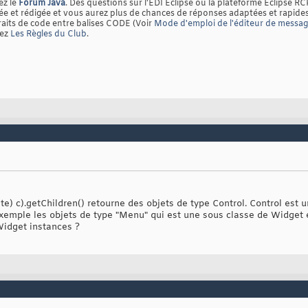
ez le
Forum Java
. Des questions sur l'EDI Eclipse ou la plateforme Eclipse RC
 et rédigée et vous aurez plus de chances de réponses adaptées et rapides
raits de code entre balises CODE (Voir
Mode d'emploi de l'éditeur de messa
tez
Les Règles du Club
.
site) c).getChildren() retourne des objets de type Control. Control est
exemple les objets de type "Menu" qui est une sous classe de Widget
Widget instances ?