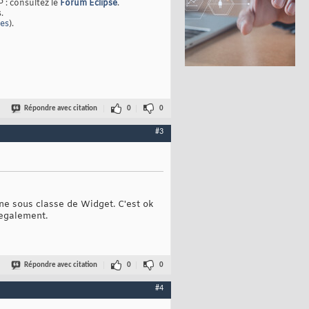
P : consultez le
Forum Eclipse
.
.
ges
).
Répondre avec citation
0
0
#3
 une sous classe de Widget. C'est ok
 egalement.
Répondre avec citation
0
0
#4