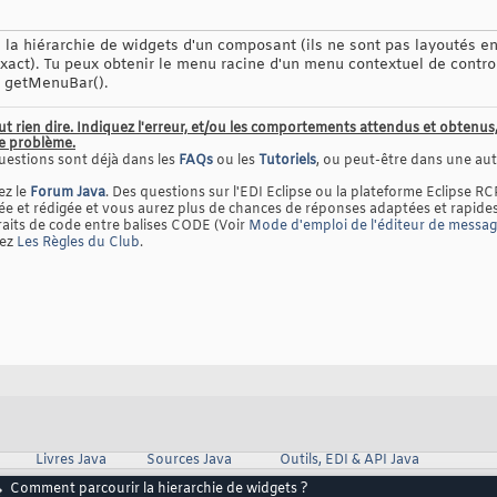
la hiérarchie de widgets d'un composant (ils ne sont pas layoutés ent
 exact). Tu peux obtenir le menu racine d'un menu contextuel de cont
r getMenuBar().
ut rien dire. Indiquez l'erreur, et/ou les comportements attendus et obten
le problème.
uestions sont déjà dans les
FAQs
ou les
Tutoriels
, ou peut-être dans une autr
ez le
Forum Java
. Des questions sur l'EDI Eclipse ou la plateforme Eclipse RC
 et rédigée et vous aurez plus de chances de réponses adaptées et rapides
raits de code entre balises CODE (Voir
Mode d'emploi de l'éditeur de messa
tez
Les Règles du Club
.
Livres Java
Sources Java
Outils, EDI & API Java
Comment parcourir la hierarchie de widgets ?