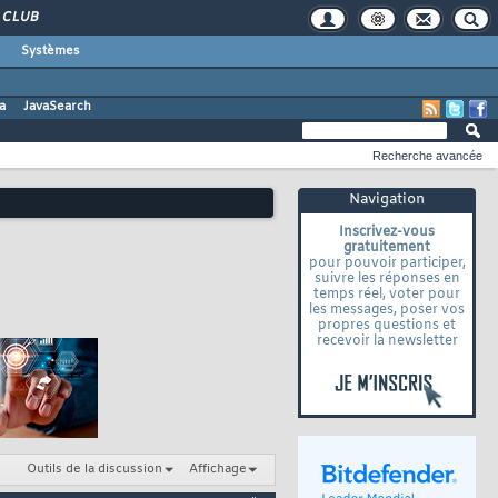
CLUB
Systèmes
a
JavaSearch
Recherche avancée
Navigation
Inscrivez-vous
gratuitement
pour pouvoir participer,
suivre les réponses en
temps réel, voter pour
les messages, poser vos
propres questions et
recevoir la newsletter
Outils de la discussion
Affichage