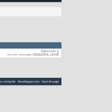
Réponses:
1
Dernier message:
24/02/2014,
11h16
s contacter
Developpez.com
Haut de page