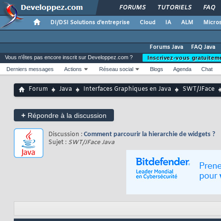
FORUMS
TUTORIELS
FAQ
DI/DSI Solutions d'entreprise
Cloud
IA
ALM
Micros
Forums Java
FAQ Java
Vous n'êtes pas encore inscrit sur Developpez.com ?
Inscrivez-vous gratuitem
Derniers messages
Actions
Réseau social
Blogs
Agenda
Chat
Forum
Java
Interfaces Graphiques en Java
SWT/JFace
+
Répondre à la discussion
Discussion :
Comment parcourir la hierarchie de widgets ?
Sujet :
SWT/JFace Java