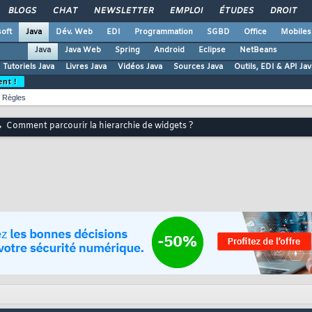
BLOGS
CHAT
NEWSLETTER
EMPLOI
ÉTUDES
DROIT
oft
Java
Dév. Web
EDI
Programmation
SGBD
Office
Mobiles
Java
Java Web
Spring
Android
Eclipse
NetBeans
Tutoriels Java
Livres Java
Vidéos Java
Sources Java
Outils, EDI & API Jav
ent !
Règles
Comment parcourir la hierarchie de widgets ?