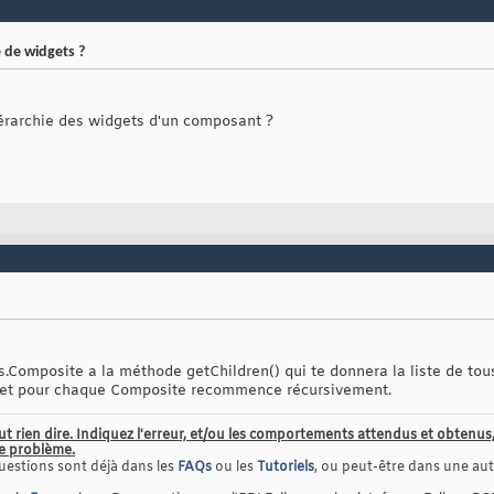
 de widgets ?
érarchie des widgets d'un composant ?
s.Composite a la méthode getChildren() qui te donnera la liste de tou
e, et pour chaque Composite recommence récursivement.
ut rien dire. Indiquez l'erreur, et/ou les comportements attendus et obten
le problème.
uestions sont déjà dans les
FAQs
ou les
Tutoriels
, ou peut-être dans une autr