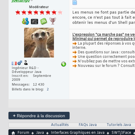
joel.drigo
Modérateur
Les menus ne font pas partie de 
encore, ce n'est pas tout à fait
obtenir les menus d'un Shell pa
L'expression "ça marche pas" ne ve
Minimal qui permet de reproduire 
La plupart des réponses à vos q
interne.
Des questions sur Java : consult
Une question correctement posée
N'oubliez pas de mettre vos ext
Nouveau sur le forum ? Consul
Ingénieur R&D -
Développeur Java
Inscrit en
Septembre
2009
Messages
12 430
Billets dans le blog
2
+
Répondre à la discussion
Actualités
FAQs Java
Tutoriels Java
Forum
Java
Interfaces Graphiques en Java
SWT/JFace