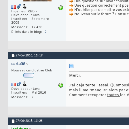
Des questions sur Java : consult
Une question correctement posée
N'oubliez pas de mettre vos ext
Ingénieur R&D -
Nouveau sur le forum ? Consul
Développeur Java
Inscrit en
Septembre
2009
Messages
12 430
Billets dans le blog
2
27/06/2016,
11h19
cartu38
Nouveau candidat au Club
Merci.
J'ai deja tente l'essai. ((Compo
Développeur Java
mais il me "manque" alors par 
Inscrit en
Mai 2016
Comment recuperer
toutes
les 
Messages
2
27/06/2016,
11h25