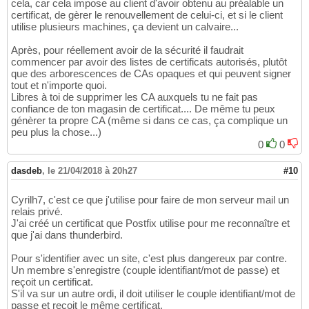
cela, car cela impose au client d'avoir obtenu au préalable un
certificat, de gèrer le renouvellement de celui-ci, et si le client
utilise plusieurs machines, ça devient un calvaire...
Après, pour réellement avoir de la sécurité il faudrait
commencer par avoir des listes de certificats autorisés, plutôt
que des arborescences de CAs opaques et qui peuvent signer
tout et n'importe quoi.
Libres à toi de supprimer les CA auxquels tu ne fait pas
confiance de ton magasin de certificat.... De même tu peux
génèrer ta propre CA (même si dans ce cas, ça complique un
peu plus la chose...)
0
0
dasdeb
,
le 21/04/2018 à 20h27
#10
Cyrilh7, c'est ce que j'utilise pour faire de mon serveur mail un
relais privé.
J'ai créé un certificat que Postfix utilise pour me reconnaître et
que j'ai dans thunderbird.
Pour s'identifier avec un site, c'est plus dangereux par contre.
Un membre s'enregistre (couple identifiant/mot de passe) et
reçoit un certificat.
S'il va sur un autre ordi, il doit utiliser le couple identifiant/mot de
passe et reçoit le même certificat.