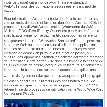
mots de passe) ont annoncé avoir finalisé le standard
WebAuthn pour des connexions sécurisées et sans mot de
passe.
Pour information, c'est un contexte de sécurité animé par les
vols de mots de passe et fuites de données qu'en mai 2016, le
groupe de travail Web Authentication (WebAuthn) du W3C et
l'Alliance FIDO (Fast IDentity Online) ont publié un draft sur la
spécification dune norme dauthentification pour les différents
navigateurs : la norme WebAuthn. Son objectif est de permettre
à tout site Web ou service en ligne d'utiliser des applications,
des clés de sécurité ou des données biométriques comme
méthode de connexion plutôt que les mots de passe, ou
d'utiliser ces approches alternatives comme deuxième méthode
de vérification. Cette norme vise donc à éliminer la nécessité de
saisir des mots de passe, lorsque les utilisateurs se connectent
à Internet ; le but étant de sécuriser laccès aux applications
web, mais également dempêcher les attaques de phishing, qui
ciblent en général les utilisateurs des sites bancaires ou de
boutiques en ligne. https://www.developpez.com/actu/197291,
l'étape finale du processus de ratification par le World Wide Web
Consortium (W3C).