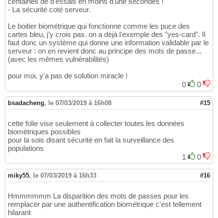
centaines de d'essais en moins d'une secondes !
- La sécurité coté serveur.
Le boitier biométrique qui fonctionne comme les puce des
cartes bleu, j'y crois pas. on a déjà l'exemple des "yes-card". Il
faut donc un système qui donne une information validable par le
serveur : on en revient donc au principe des mots de passe...
(avec les mêmes vulnérabilités)
pour moi, y'a pas de solution miracle !
0
0
bsadacheng
,
le 07/03/2019 à 16h08
#15
cette folie vise seulement à collecter toutes les données
biométriques possibles
pour la sois disant sécurité en fait la surveillance des
populations
1
0
miky55
,
le 07/03/2019 à 16h33
#16
Hmmmmmm La disparition des mots de passes pour les
remplacer par une authentification biométrique c'est tellement
hilarant