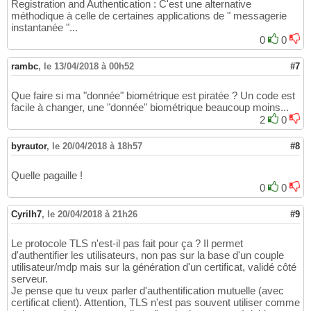
Registration and Authentication : C'est une alternative
méthodique à celle de certaines applications de " messagerie
instantanée "...
0
0
rambc
,
le 13/04/2018 à 00h52
#7
Que faire si ma "donnée" biométrique est piratée ? Un code est
facile à changer, une "donnée" biométrique beaucoup moins...
2
0
byrautor
,
le 20/04/2018 à 18h57
#8
Quelle pagaille !
0
0
Cyrilh7
,
le 20/04/2018 à 21h26
#9
Le protocole TLS n'est-il pas fait pour ça ? Il permet
d'authentifier les utilisateurs, non pas sur la base d'un couple
utilisateur/mdp mais sur la génération d'un certificat, validé côté
serveur.
Je pense que tu veux parler d'authentification mutuelle (avec
certificat client). Attention, TLS n'est pas souvent utiliser comme