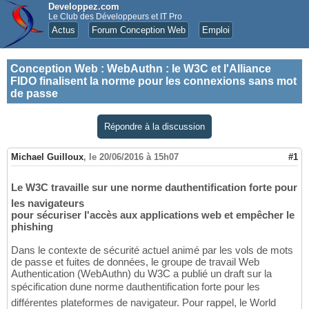
Developpez.com
Le Club des Développeurs et IT Pro
Actus
Forum Conception Web
Emploi
Conception Web
:
WebAuthn : le W3C et l'Alliance
FIDO finalisent la norme pour les connexions sans mot
de passe
Répondre à la discussion
Michael Guilloux
,
le 20/06/2016 à 15h07
#1
Le W3C travaille sur une norme dauthentification forte pour
les navigateurs
pour sécuriser l'accès aux applications web et empêcher le
phishing
Dans le contexte de sécurité actuel animé par les vols de mots
de passe et fuites de données, le groupe de travail Web
Authentication (WebAuthn) du W3C a publié un draft sur la
spécification dune norme dauthentification forte pour les
différentes plateformes de navigateur. Pour rappel, le World