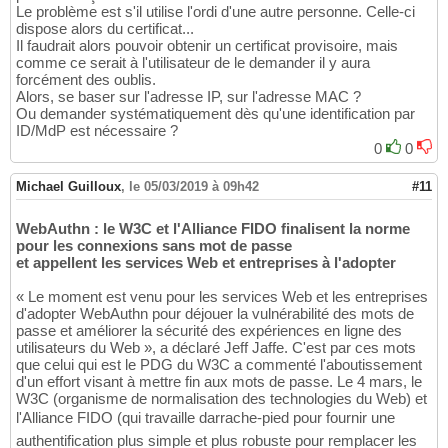
Le problème est s'il utilise l'ordi d'une autre personne. Celle-ci
dispose alors du certificat...
Il faudrait alors pouvoir obtenir un certificat provisoire, mais
comme ce serait à l'utilisateur de le demander il y aura
forcément des oublis.
Alors, se baser sur l'adresse IP, sur l'adresse MAC ?
Ou demander systématiquement dès qu'une identification par
ID/MdP est nécessaire ?
0
0
Michael Guilloux
,
le 05/03/2019 à 09h42
#11
WebAuthn : le W3C et l'Alliance FIDO finalisent la norme
pour les connexions sans mot de passe
et appellent les services Web et entreprises à l'adopter
« Le moment est venu pour les services Web et les entreprises
d'adopter WebAuthn pour déjouer la vulnérabilité des mots de
passe et améliorer la sécurité des expériences en ligne des
utilisateurs du Web », a déclaré Jeff Jaffe. C'est par ces mots
que celui qui est le PDG du W3C a commenté l'aboutissement
d'un effort visant à mettre fin aux mots de passe. Le 4 mars, le
W3C (organisme de normalisation des technologies du Web) et
l'Alliance FIDO (qui travaille darrache-pied pour fournir une
authentification plus simple et plus robuste pour remplacer les