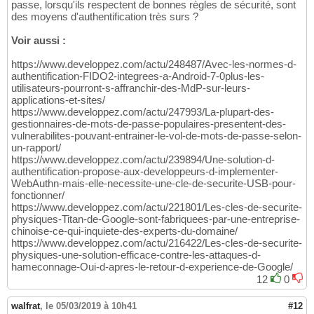
passe, lorsqu'ils respectent de bonnes règles de sécurité, sont
des moyens d'authentification très surs ?
Voir aussi :
https://www.developpez.com/actu/248487/Avec-les-normes-d-
authentification-FIDO2-integrees-a-Android-7-0plus-les-
utilisateurs-pourront-s-affranchir-des-MdP-sur-leurs-
applications-et-sites/
https://www.developpez.com/actu/247993/La-plupart-des-
gestionnaires-de-mots-de-passe-populaires-presentent-des-
vulnerabilites-pouvant-entrainer-le-vol-de-mots-de-passe-selon-
un-rapport/
https://www.developpez.com/actu/239894/Une-solution-d-
authentification-propose-aux-developpeurs-d-implementer-
WebAuthn-mais-elle-necessite-une-cle-de-securite-USB-pour-
fonctionner/
https://www.developpez.com/actu/221801/Les-cles-de-securite-
physiques-Titan-de-Google-sont-fabriquees-par-une-entreprise-
chinoise-ce-qui-inquiete-des-experts-du-domaine/
https://www.developpez.com/actu/216422/Les-cles-de-securite-
physiques-une-solution-efficace-contre-les-attaques-d-
hameconnage-Oui-d-apres-le-retour-d-experience-de-Google/
12
0
walfrat
,
le 05/03/2019 à 10h41
#12