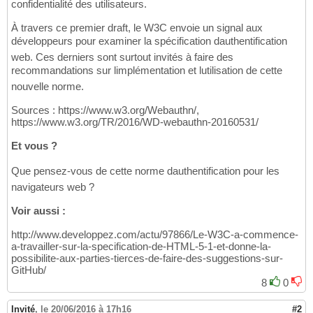
confidentialité des utilisateurs.
À travers ce premier draft, le W3C envoie un signal aux
développeurs pour examiner la spécification dauthentification
web. Ces derniers sont surtout invités à faire des
recommandations sur limplémentation et lutilisation de cette
nouvelle norme.
Sources : https://www.w3.org/Webauthn/,
https://www.w3.org/TR/2016/WD-webauthn-20160531/
Et vous ?
Que pensez-vous de cette norme dauthentification pour les
navigateurs web ?
Voir aussi :
http://www.developpez.com/actu/97866/Le-W3C-a-commence-
a-travailler-sur-la-specification-de-HTML-5-1-et-donne-la-
possibilite-aux-parties-tierces-de-faire-des-suggestions-sur-
GitHub/
8
0
Invité
,
le 20/06/2016 à 17h16
#2