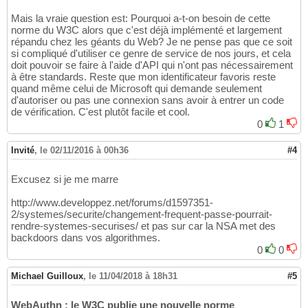
Mais la vraie question est: Pourquoi a-t-on besoin de cette
norme du W3C alors que c'est déjà implémenté et largement
répandu chez les géants du Web? Je ne pense pas que ce soit
si compliqué d'utiliser ce genre de service de nos jours, et cela
doit pouvoir se faire à l'aide d'API qui n'ont pas nécessairement
à être standards. Reste que mon identificateur favoris reste
quand même celui de Microsoft qui demande seulement
d'autoriser ou pas une connexion sans avoir à entrer un code
de vérification. C'est plutôt facile et cool.
0
1
Invité
,
le 02/11/2016 à 00h36
#4
Excusez si je me marre
http://www.developpez.net/forums/d1597351-
2/systemes/securite/changement-frequent-passe-pourrait-
rendre-systemes-securises/ et pas sur car la NSA met des
backdoors dans vos algorithmes.
0
0
Michael Guilloux
,
le 11/04/2018 à 18h31
#5
WebAuthn : le W3C publie une nouvelle norme