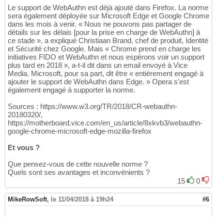
Le support de WebAuthn est déjà ajouté dans Firefox. La norme
sera également déployée sur Microsoft Edge et Google Chrome
dans les mois à venir. « Nous ne pouvons pas partager de
détails sur les délais [pour la prise en charge de WebAuthn] à
ce stade », a expliqué Christiaan Brand, chef de produit, Identité
et Sécurité chez Google. Mais « Chrome prend en charge les
initiatives FIDO et WebAuthn et nous espérons voir un support
plus tard en 2018 », a-t-il dit dans un email envoyé à Vice
Media. Microsoft, pour sa part, dit être « entièrement engagé à
ajouter le support de WebAuthn dans Edge. » Opera s'est
également engagé à supporter la norme.
Sources : https://www.w3.org/TR/2018/CR-webauthn-
20180320/,
https://motherboard.vice.com/en_us/article/8xkvb3/webauthn-
google-chrome-microsoft-edge-mozilla-firefox
Et vous ?
Que pensez-vous de cette nouvelle norme ?
Quels sont ses avantages et inconvénients ?
15
0
MikeRowSoft
,
le 11/04/2018 à 19h24
#6