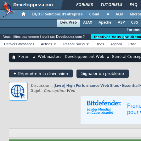
FORUMS
TUTORIELS
FAQ
DI/DSI Solutions d'entreprise
Cloud
IA
ALM
Micros
Dév. Web
AJAX
Apache
ASP
CSS
Forums
Vous n'êtes pas encore inscrit sur Developpez.com ?
Inscrivez-vous gratuitem
Derniers messages
Actions
Réseau social
Blogs
Agenda
Chat
Forum
Webmasters - Développement Web
Général Conce
+
Signaler un problème
Répondre à la discussion
Discussion :
[Livre] High Performance Web Sites - Essentia
Sujet :
Conception Web