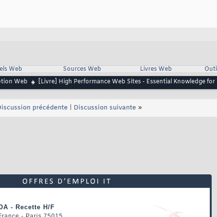
iels Web
Sources Web
Livres Web
Outi
ption Web
[Livre] High Performance Web Sites - Essential Knowledge fo
iscussion précédente
|
Discussion suivante
»
OA - Recette H/F
 France - Paris 75015