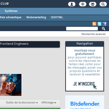
CLUB
Systèmes
Web sémantique
Webmarketing
(X)HTML
Recherche avancée
Navigation
r Frontend Engineers
Inscrivez-vous
gratuitement
pour pouvoir participer,
suivre les réponses en
temps réel, voter pour
les messages, poser vos
propres questions et
recevoir la newsletter
Outils de la discussion
Affichage