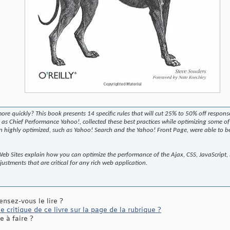
ore quickly? This book presents 14 specific rules that will cut 25% to 50% off respon
b as Chief Performance Yahoo!, collected these best practices while optimizing some o
n highly optimized, such as Yahoo! Search and the Yahoo! Front Page, were able to be
eb Sites explain how you can optimize the performance of the Ajax, CSS, JavaScript,
djustments that are critical for any rich web application.
ensez-vous le lire ?
 critique de ce livre sur la page de la rubrique ?
 à faire ?