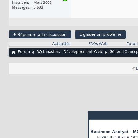
Inscrit en
Mars 2008
Messages
6 582
+
Signaler un problème
Répondre à la discussion
Actualités
FAQs Web
Tutor
Forum
Webmasters - Développement Web
Général Conce
«
D
Business Analyst - M
↳
PACIFICA
- Ile de