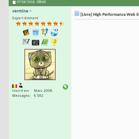
07/06/2016,
08h00
vermine
[Livre] High Performance Web Si
Expert éminent
Inscrit en
Mars 2008
Messages
6 582