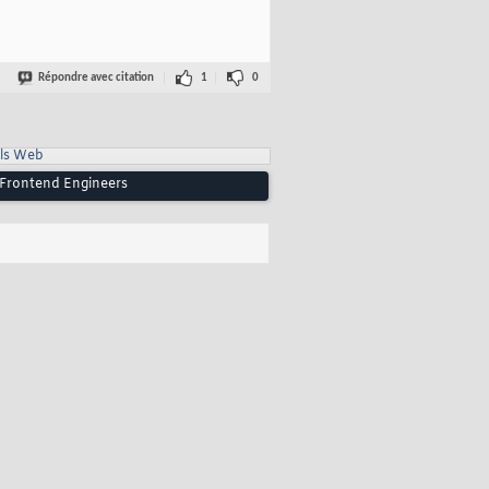
Répondre avec citation
1
0
ls Web
r Frontend Engineers