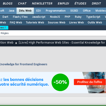
BLOGS
CHAT
NEWSLETTER
EMPLOI
ÉTUDES
DROIT
oft
Java
Dév. Web
EDI
Programmation
SGBD
Office
Mobiles
Dart
Flash / Flex
JavaScript
NodeJS
PHP
Ruby
TypeScript
 Web
FAQ Web
Tutoriels Web
Sources Web
Livres Web
Outils Web
ent !
Règles
ption Web
[Livre] High Performance Web Sites - Essential Knowledge fo
l Knowledge for Frontend Engineers