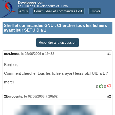
Developpez.com
Le Club des Développeurs et IT Pro
Actus
Forum Shell et commandes GNU
Emploi
Shell et commandes GNU
:
Chercher tous les fichiers
ayant leur SETUID a 1
Répondre à la discussion
mzt.insat
,
le 02/06/2006 à 19h32
#1
Bonjour,
Comment chercher tous les fichiers ayant leurs SETUID a
1
?
merci
0
0
2Eurocents
,
le 02/06/2006 à 20h02
#2