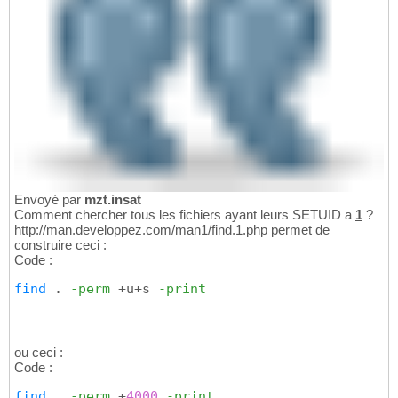
Envoyé par
mzt.insat
Comment chercher tous les fichiers ayant leurs SETUID a
1
?
http://man.developpez.com/man1/find.1.php permet de
construire ceci :
Code :
find
 . 
-perm
 +u+s 
-print
ou ceci :
Code :
find
 . 
-perm
 +
4000
-print