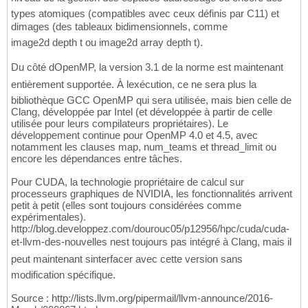
types atomiques (compatibles avec ceux définis par C11) et
dimages (des tableaux bidimensionnels, comme
image2d depth t ou image2d array depth t).
Du côté dOpenMP, la version 3.1 de la norme est maintenant
entièrement supportée. À lexécution, ce ne sera plus la
bibliothèque GCC OpenMP qui sera utilisée, mais bien celle de
Clang, développée par Intel (et développée à partir de celle
utilisée pour leurs compilateurs propriétaires). Le
développement continue pour OpenMP 4.0 et 4.5, avec
notamment les clauses map, num_teams et thread_limit ou
encore les dépendances entre tâches.
Pour CUDA, la technologie propriétaire de calcul sur
processeurs graphiques de NVIDIA, les fonctionnalités arrivent
petit à petit (elles sont toujours considérées comme
expérimentales).
http://blog.developpez.com/dourouc05/p12956/hpc/cuda/cuda-
et-llvm-des-nouvelles nest toujours pas intégré à Clang, mais il
peut maintenant sinterfacer avec cette version sans
modification spécifique.
Source : http://lists.llvm.org/pipermail/llvm-announce/2016-