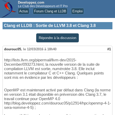
Developpez.com
Le Club des Développeurs et IT Pro
Actus
Forum Clang et LLDB
Emploi
Clang et LLDB
:
Sortie de LLVM 3.8 et Clang 3.8
Répondre à la discussion
dourouc05
,
le 12/03/2016 à 18h40
#1
http://lists.llvm.org/pipermail/llvm-dev/2015-
December/093273.html, la nouvelle version de la suite de
compilation LLVM est sortie, numérotée 3.8. Elle inclut
notamment le compilateur C et C++ Clang. Quelques points
sont mis en évidence par les développeurs :
OpenMP est maintenant activé par défaut dans Clang (la norme
en version 3.1 était disponible en préversion dès Clang 3.7, le
travail continue pour OpenMP 4.0
http://blog.developpez.com/dourouc05/p12914/hpc/openmp-4-1-
sera-nomme-4-5) ;