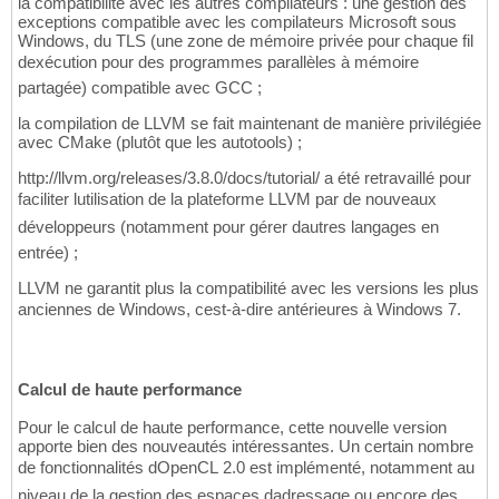
la compatibilité avec les autres compilateurs : une gestion des
exceptions compatible avec les compilateurs Microsoft sous
Windows, du TLS (une zone de mémoire privée pour chaque fil
dexécution pour des programmes parallèles à mémoire
partagée) compatible avec GCC ;
la compilation de LLVM se fait maintenant de manière privilégiée
avec CMake (plutôt que les autotools) ;
http://llvm.org/releases/3.8.0/docs/tutorial/ a été retravaillé pour
faciliter lutilisation de la plateforme LLVM par de nouveaux
développeurs (notamment pour gérer dautres langages en
entrée) ;
LLVM ne garantit plus la compatibilité avec les versions les plus
anciennes de Windows, cest-à-dire antérieures à Windows 7.
Calcul de haute performance
Pour le calcul de haute performance, cette nouvelle version
apporte bien des nouveautés intéressantes. Un certain nombre
de fonctionnalités dOpenCL 2.0 est implémenté, notamment au
niveau de la gestion des espaces dadressage ou encore des