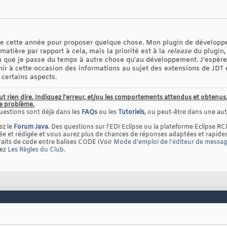
rette cette année pour proposer quelque chose. Mon plugin de dévelo
matière par rapport à cela, mais la priorité est à la
release
du plugin, 
xclu que je passe du temps à autre chose qu'au développement. J'espère p
nir à cette occasion des informations au sujet des extensions de JDT 
 certains aspects.
ut rien dire. Indiquez l'erreur, et/ou les comportements attendus et obten
le problème.
uestions sont déjà dans les
FAQs
ou les
Tutoriels
, ou peut-être dans une autr
ez le
Forum Java
. Des questions sur l'EDI Eclipse ou la plateforme Eclipse RC
 et rédigée et vous aurez plus de chances de réponses adaptées et rapides
raits de code entre balises CODE (Voir
Mode d'emploi de l'éditeur de messa
tez
Les Règles du Club
.