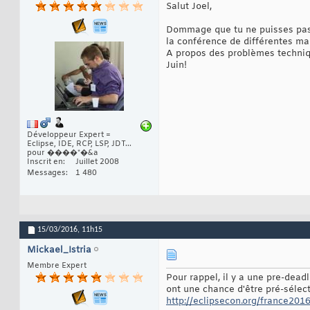
Salut Joel,
Dommage que tu ne puisses pas p
la conférence de différentes ma
A propos des problèmes technique
Juin!
Développeur Expert =
Eclipse, IDE, RCP, LSP, JDT...
pour ����*�&a
Inscrit en
Juillet 2008
Messages
1 480
15/03/2016,
11h15
Mickael_Istria
Membre Expert
Pour rappel, il y a une pre-dead
ont une chance d'être pré-sélec
http://eclipsecon.org/france2016