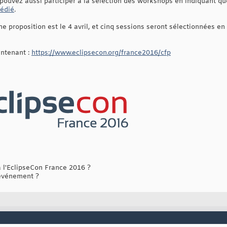
 pouvez aussi participer à la sélection des workshops en indiquant qu
dédié
.
e proposition est le 4 avril, et cinq sessions seront sélectionnées e
ntenant :
https://www.eclipsecon.org/france2016/cfp
 l'EclipseCon France 2016 ?
événement ?