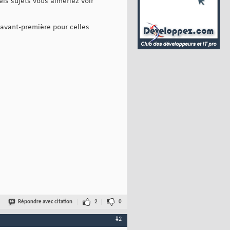
els sujets vous aimeriez voir
n avant-première pour celles
Répondre avec citation
2
0
#2