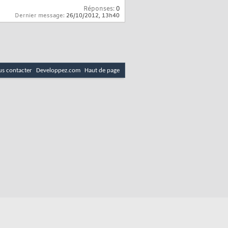
Réponses:
0
Dernier message:
26/10/2012,
13h40
s contacter
Developpez.com
Haut de page