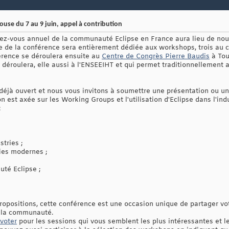
ouse du 7 au 9 juin, appel à contribution
dez-vous annuel de la communauté Eclipse en France aura lieu de nou
e de la conférence sera entièrement dédiée aux workshops, trois au ch
érence se déroulera ensuite au
Centre de Congrès Pierre Baudis
à Toul
 déroulera, elle aussi à l'ENSEEIHT et qui permet traditionnellement 
t déjà ouvert et nous vous invitons à soumettre une présentation ou u
on est axée sur les Working Groups et l'utilisation d'Eclipse dans l'ind
:
stries ;
ies modernes ;
té Eclipse ;
ropositions, cette conférence est une occasion unique de partager vo
 la communauté.
voter
pour les sessions qui vous semblent les plus intéressantes et l