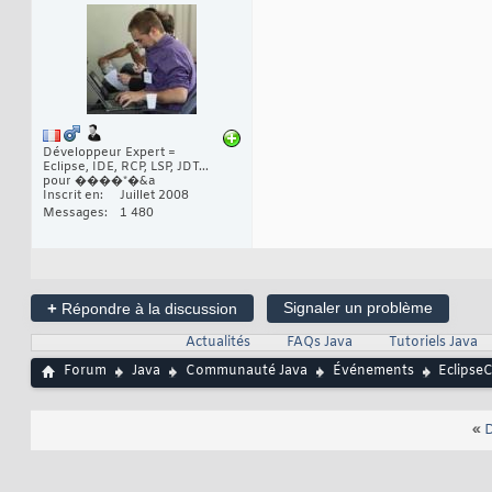
Développeur Expert =
Eclipse, IDE, RCP, LSP, JDT...
pour ����*�&a
Inscrit en
Juillet 2008
Messages
1 480
+
Signaler un problème
Répondre à la discussion
Actualités
FAQs Java
Tutoriels Java
Forum
Java
Communauté Java
Événements
EclipseC
«
D