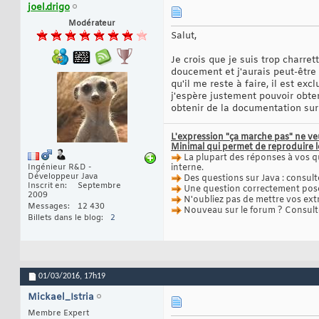
joel.drigo
Modérateur
Salut,
Je crois que je suis trop char
doucement et j'aurais peut-être 
qu'il me reste à faire, il est e
j'espère justement pouvoir obte
obtenir de la documentation sur
L'expression "ça marche pas" ne ve
Minimal qui permet de reproduire 
La plupart des réponses à vos q
Ingénieur R&D -
interne.
Développeur Java
Des questions sur Java : consult
Inscrit en
Septembre
Une question correctement posée
2009
N'oubliez pas de mettre vos ext
Messages
12 430
Nouveau sur le forum ? Consul
Billets dans le blog
2
01/03/2016,
17h19
Mickael_Istria
Membre Expert