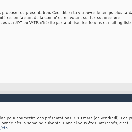
roposer de présentation. Ceci dit, si tu y trouves le temps plus tar
nières: en faisant de la comm' ou en votant sur les soumissions.
s sur JDT ou WTP, n'hésite pas à utiliser les forums et mailing-lists
line pour soumettre des présentations le 19 mars (ce vendredi). Les p
tionnée dès la semaine suivante. Donc si vous êtes intéressés, c'est 
/cfp