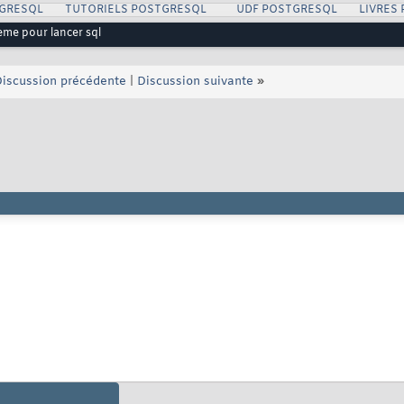
GRESQL
TUTORIELS POSTGRESQL
UDF POSTGRESQL
LIVRES
eme pour lancer sql
iscussion précédente
|
Discussion suivante
»