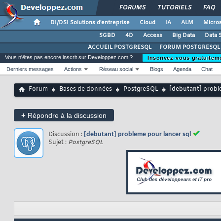
FORUMS
TUTORIELS
FAQ
DI/DSI Solutions d'entreprise
Cloud
IA
ALM
Micros
SGBD
4D
Access
Big Data
Data 
ACCUEIL POSTGRESQL
FORUM POSTGRESQL
Vous n'êtes pas encore inscrit sur Developpez.com ?
Inscrivez-vous gratuitem
Derniers messages
Actions
Réseau social
Blogs
Agenda
Chat
Forum
Bases de données
PostgreSQL
[debutant] probl
+
Répondre à la discussion
Discussion :
[debutant] probleme pour lancer sql
Sujet :
PostgreSQL