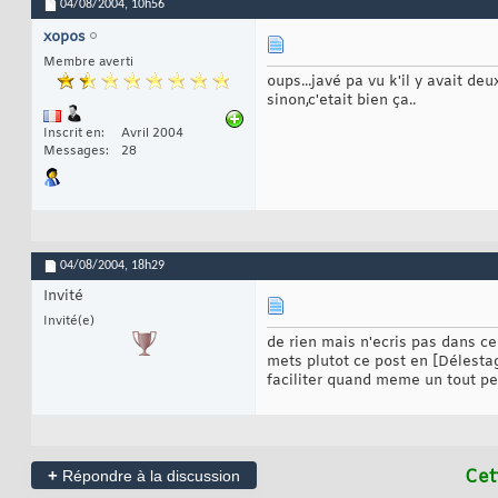
04/08/2004,
10h56
xopos
Membre averti
oups...javé pa vu k'il y avait deu
sinon,c'etait bien ça..
Inscrit en
Avril 2004
Messages
28
04/08/2004,
18h29
Invité
Invité(e)
de rien mais n'ecris pas dans ce
mets plutot ce post en [Délestag
faciliter quand meme un tout pe
+
Cet
Répondre à la discussion