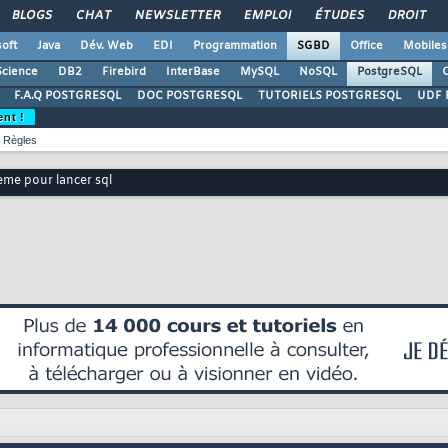
BLOGS
CHAT
NEWSLETTER
EMPLOI
ÉTUDES
DROIT
oft
Java
Dév. Web
EDI
Programmation
SGBD
Office
Mobiles
Science
DB2
Firebird
InterBase
MySQL
NoSQL
PostgreSQL
O
F.A.Q POSTGRESQL
DOC POSTGRESQL
TUTORIELS POSTGRESQL
UDF 
ent !
Règles
eme pour lancer sql