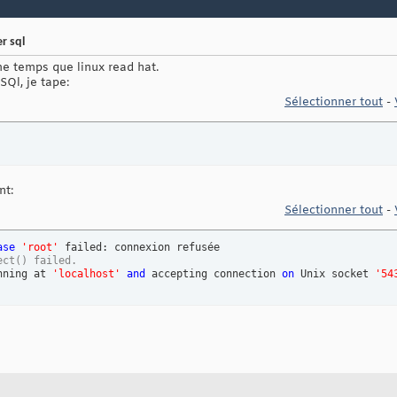
r sql
me temps que linux read hat.
SQl, je tape:
Sélectionner tout
-
nt:
Sélectionner tout
-
ase
'root'
 failed: connexion refusée 

ect() failed.
nning at 
'localhost'
and
 accepting connection 
on
 Unix socket 
'54