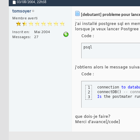
03/08/2004,
22h58
tomsoyer
[debutant] probleme pour lance
Membre averti
j'ai installé postgree sql en me
lorsque je veux lancer Postgree 
Inscrit en
Mai 2004
Code :
Messages
27
psql
j'obtiens alors le message suiva
Code :
connection 
to
datab
1
connectDB
(
)
-- conn
2
Is
 the postmater ru
3
que dois-je faire?
Merci d'avance[/code]