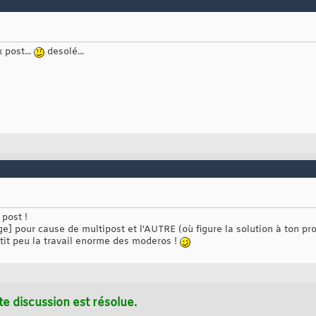
x post...
desolé...
 post !
e] pour cause de multipost et l'AUTRE (où figure la solution à ton pr
tit peu la travail enorme des moderos !
te discussion est résolue.