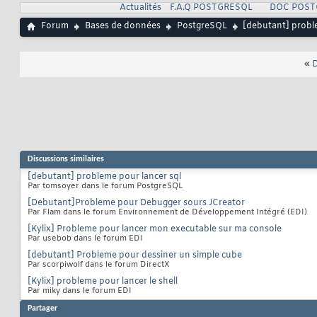
Actualités
F.A.Q POSTGRESQL
DOC POST
Forum
Bases de données
PostgreSQL
[debutant] probl
«
D
Discussions similaires
[debutant] probleme pour lancer sql
Par tomsoyer dans le forum PostgreSQL
[Debutant]Probleme pour Debugger sours JCreator
Par Flam dans le forum Environnement de Développement Intégré (EDI)
[Kylix] Probleme pour lancer mon executable sur ma console
Par usebob dans le forum EDI
[debutant] Probleme pour dessiner un simple cube
Par scorpiwolf dans le forum DirectX
[Kylix] probleme pour lancer le shell
Par miky dans le forum EDI
Partager