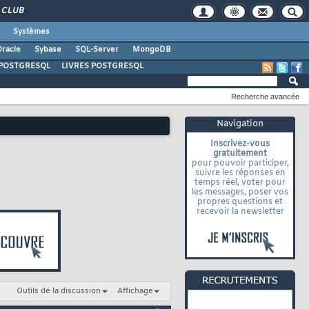
CLUB
Systèmes
racle
Sybase
SQL-Server
MongoDB
POSTGRESQL
LIVRES POSTGRESQL
Recherche avancée
Navigation
Inscrivez-vous
gratuitement
pour pouvoir participer,
suivre les réponses en
temps réel, voter pour
les messages, poser vos
propres questions et
recevoir la newsletter
Outils de la discussion
Affichage