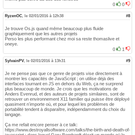
0
0
RyzenOC
,
le 02/01/2016 à 12h38
#8
Je trouve Os.js quand même beaucoup plus fluide
graphiquement que les autres projets
Perso les plus performant chez moi sa reste thomaslive et
oneye.
0
1
SylvainPV
,
le 02/01/2016 à 13h31
#9
Je ne pense pas que ce genre de projets vise directement à
montrer les capacités de JavaScript ; on utilise déjà des
interfaces tournant en JS en dehors du Web, ça ne surprend
plus beaucoup de monde. Je crois que les motivations de
Anders Evenrud, et des auteurs de projets similaires, sont de
retrouver un environnement X11 familier qui puisse être déployé
quasiment n'importe où, et pour lequel les problèmes de
portabilité tendent à disparaître, indépendamment du choix du
langage.
Ça me refait encore penser à ce talk:
https://www.destroyallsoftware.com/talks/the-birth-and-death-of-
javascript ; dans lequel Gary Bernhardt décrit un monde où le