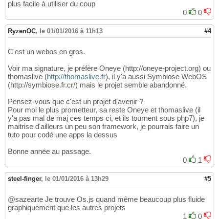
plus facile à utiliser du coup
0
0
RyzenOC
,
le 01/01/2016 à 11h13
#4
C'est un webos en gros.
Voir ma signature, je préfère Oneye (http://oneye-project.org) ou
thomaslive (
http://thomaslive.fr
), il y'a aussi Symbiose WebOS
(http://symbiose.fr.cr/) mais le projet semble abandonné.
Pensez-vous que c'est un projet d'avenir ?
Pour moi le plus prometteur, sa reste Oneye et thomaslive (il
y'a pas mal de maj ces temps ci, et ils tournent sous php7), je
maitrise d'ailleurs un peu son framework, je pourrais faire un
tuto pour codé une apps la dessus
Bonne année au passage.
0
1
steel-finger
,
le 01/01/2016 à 13h29
#5
@sazearte Je trouve Os.js quand même beaucoup plus fluide
graphiquement que les autres projets
1
0