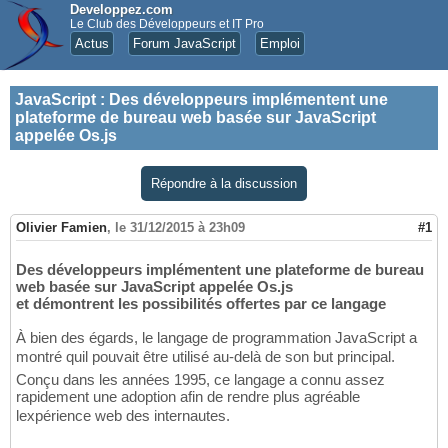
Developpez.com
Le Club des Développeurs et IT Pro
Actus
Forum JavaScript
Emploi
JavaScript
:
Des développeurs implémentent une
plateforme de bureau web basée sur JavaScript
appelée Os.js
Répondre à la discussion
Olivier Famien
,
le 31/12/2015 à 23h09
#1
Des développeurs implémentent une plateforme de bureau
web basée sur JavaScript appelée Os.js
et démontrent les possibilités offertes par ce langage
À bien des égards, le langage de programmation JavaScript a
montré quil pouvait être utilisé au-delà de son but principal.
Conçu dans les années 1995, ce langage a connu assez
rapidement une adoption afin de rendre plus agréable
lexpérience web des internautes.