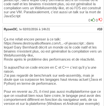
code natif et les binaires n'existent plus, où est généralisé la
compilation vers un WebAssembly-like, et où l'OS est construit
sur une VM. Paradoxalement, c'est aussi un talk sur la mort de
JavaScript
0
0
RyzenOC
,
le 02/01/2016 à 14h31
#10
Ça me refait encore penser à ce talk:
https://www.destroyallsoftware.com/t...-of-javascript ; dans
lequel Gary Bernhardt décrit un monde où le code natif et les
binaires n'existent plus, où est généralisé la compilation vers un
WebAssembly-like,
Reste après le problème des performances et de réactivité.
Si aujourd'hui on code encore en C et C++ c'est qu'il y'a une
raison.
J'ai pas regardé de benchmark sur web-assembly, mais je
doute que sa surpasse les langages haut niveau actuel (Java et
Python) en terme de performance.
Pour en revenir au JS, il n'est pas aussi multiplateforme que ce
que on voudrait bien nous faire croire, le langage peut avoir des
comportement différent en fonction du navigateur web, de sa
version et sur la plateforme (Windows et Android par exemple)