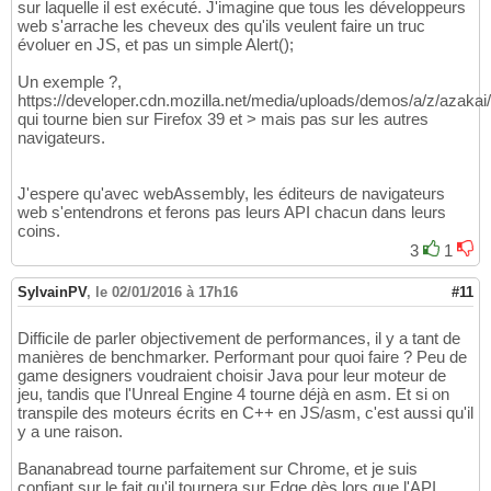
sur laquelle il est exécuté. J'imagine que tous les développeurs
web s'arrache les cheveux des qu'ils veulent faire un truc
évoluer en JS, et pas un simple Alert();
Un exemple ?,
https://developer.cdn.mozilla.net/media/uploads/demos/a/z/a
qui tourne bien sur Firefox 39 et > mais pas sur les autres
navigateurs.
J'espere qu'avec webAssembly, les éditeurs de navigateurs
web s'entendrons et ferons pas leurs API chacun dans leurs
coins.
3
1
SylvainPV
,
le 02/01/2016 à 17h16
#11
Difficile de parler objectivement de performances, il y a tant de
manières de benchmarker. Performant pour quoi faire ? Peu de
game designers voudraient choisir Java pour leur moteur de
jeu, tandis que l'Unreal Engine 4 tourne déjà en asm. Et si on
transpile des moteurs écrits en C++ en JS/asm, c'est aussi qu'il
y a une raison.
Bananabread tourne parfaitement sur Chrome, et je suis
confiant sur le fait qu'il tournera sur Edge dès lors que l'API