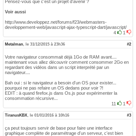
Pensez-vous que c'est un projet d'avenir ?
Voir aussi
http://www.developpez.net/forums/f23/webmasters-
developpement-web/javascript-ajax-typescript-dart/javascript/
4
1
Metalman
,
le 31/12/2015 à 23h36
#2
Votre navigateur consommait déjà 1Go de RAM avant....
maintenant vous allez découvrir comment consommer 2Go en
regardant des vidéos dans un script interprété par un
navigateur....
Bah oui : si le navigateur a besoin d'un OS pour exister...
pourquoi ne pas refaire un OS dedans pour voir ?!
EDIT : à quand firefox.js dans Os.js pour expérimenter la
consommation récursive...
11
1
TiranusKBX
,
le 01/01/2016 à 10h16
#3
ça peut toujours servir de base pour faire une interface
graphique complète de paramétrage d'un serveur, c'est bien