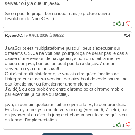
serveur ou y'a que un java6...
Sinon pour le projet, bonne idée mais je préfère suivre
l'évolution de NodeOS :-)
0
1
RyzenOC
,
le 07/01/2016 à 09h22
#14
JavaScript est multiplateforme puisqu'il peut s'exécuter sur
différents OS. Je ne voit pas pourquoi ça ne serait pas le cas à
cause d'une version de navigateur, sinon on dirait la même
chose sur java, ben oui on peut pas faire du java7 sur un
serveur ou y'a que un java6...
Oui c'est multi-plateforme, je voulais dire qu'en fonction de
l'interpréteur et de sa version, certains bout de code pouvait ne
pas fonctionner ou fonctionner anormalement.
J'ai déjà eu des problème entre chrome pc et chrome mobile
par exemple (à cause du tactile).
java, si demain quelqu'un fait une jvm à la IE, tu comprendras.
En Java y'a un système de versionning (version 6, 7...etc), pas
en javascript ou c'est la jungle et chacun peut faire ce qu'il veut
en terme d'implémentation.
0
1