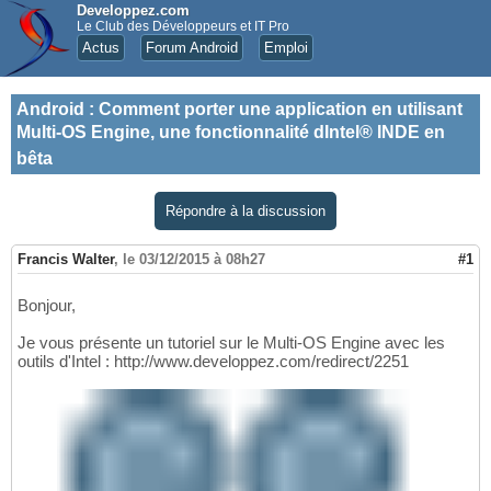
Developpez.com
Le Club des Développeurs et IT Pro
Actus
Forum Android
Emploi
Android
:
Comment porter une application en utilisant
Multi-OS Engine, une fonctionnalité dIntel® INDE en
bêta
Répondre à la discussion
Francis Walter
,
le 03/12/2015 à 08h27
#1
Bonjour,
Je vous présente un tutoriel sur le Multi-OS Engine avec les
outils d'Intel : http://www.developpez.com/redirect/2251