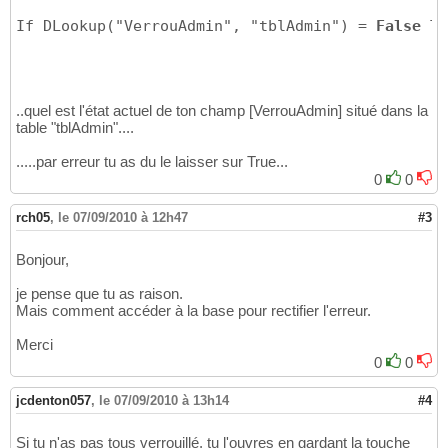
If DLookup("VerrouAdmin", "tblAdmin") = 
False
 Th
..quel est l'état actuel de ton champ [VerrouAdmin] situé dans la
table "tblAdmin"....
.....par erreur tu as du le laisser sur True...
0
0
rch05
,
le 07/09/2010 à 12h47
#3
Bonjour,
je pense que tu as raison.
Mais comment accéder à la base pour rectifier l'erreur.
Merci
0
0
jcdenton057
,
le 07/09/2010 à 13h14
#4
Si tu n'as pas tous verrouillé, tu l'ouvres en gardant la touche