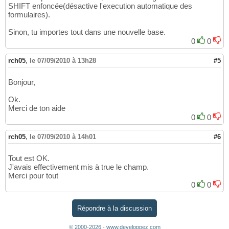
SHIFT enfoncée(désactive l'execution automatique des
formulaires).
Sinon, tu importes tout dans une nouvelle base.
0
0
rch05
,
le 07/09/2010 à 13h28
#5
Bonjour,
Ok.
Merci de ton aide
0
0
rch05
,
le 07/09/2010 à 14h01
#6
Tout est OK.
J'avais effectivement mis à true le champ.
Merci pour tout
0
0
Répondre à la discussion
© 2000-2026 - www.developpez.com