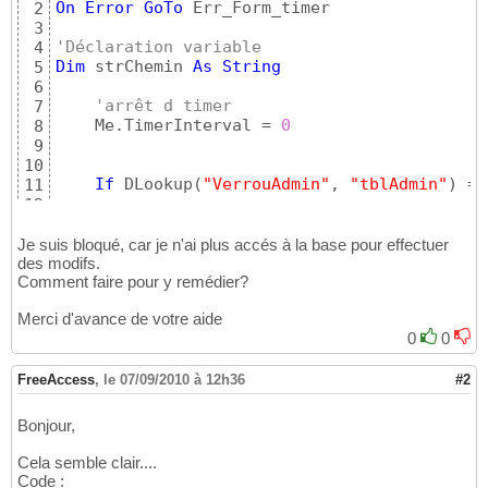
On
Error
GoTo
 Err_Form_timer

2
3
'Déclaration variable
4
Dim
 strChemin 
As
String
5
6
'arrêt d timer
7
    Me.TimerInterval = 
0
8
9
10
If
 DLookup
(
"VerrouAdmin"
, 
"tblAdmin"
)
 = 
11
12
        DoCmd.Close acForm, Me.Name

13
        DoCmd.OpenForm 
(
"frmMenuGénéral"
)
14
Je suis bloqué, car je n'ai plus accés à la base pour effectuer
Exit
Sub
des modifs.
15
Comment faire pour y remédier?
16
Else
17
Merci d'avance de votre aide
18
0
0
        MsgBox 
"La base de Données est actue
19
        DoCmd.Quit
20
FreeAccess
,
le 07/09/2010 à 12h36
#2
Bonjour,
Cela semble clair....
Code :