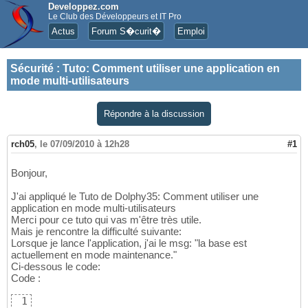
Developpez.com
Le Club des Développeurs et IT Pro
Actus
Forum S�curit�
Emploi
Sécurité
:
Tuto: Comment utiliser une application en
mode multi-utilisateurs
Répondre à la discussion
rch05
,
le 07/09/2010 à 12h28
#1
Bonjour,
J'ai appliqué le Tuto de Dolphy35: Comment utiliser une
application en mode multi-utilisateurs
Merci pour ce tuto qui vas m'être très utile.
Mais je rencontre la difficulté suivante:
Lorsque je lance l'application, j'ai le msg: "la base est
actuellement en mode maintenance."
Ci-dessous le code:
Code :
1