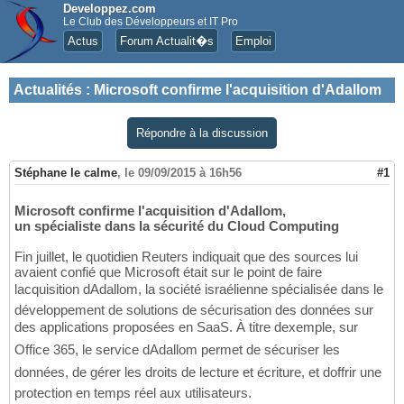
Developpez.com
Le Club des Développeurs et IT Pro
Actus
Forum Actualit�s
Emploi
Actualités
:
Microsoft confirme l'acquisition d'Adallom
Répondre à la discussion
Stéphane le calme
,
le 09/09/2015 à 16h56
#1
Microsoft confirme l'acquisition d'Adallom,
un spécialiste dans la sécurité du Cloud Computing
Fin juillet, le quotidien Reuters indiquait que des sources lui
avaient confié que Microsoft était sur le point de faire
lacquisition dAdallom, la société israélienne spécialisée dans le
développement de solutions de sécurisation des données sur
des applications proposées en SaaS. À titre dexemple, sur
Office 365, le service dAdallom permet de sécuriser les
données, de gérer les droits de lecture et écriture, et doffrir une
protection en temps réel aux utilisateurs.