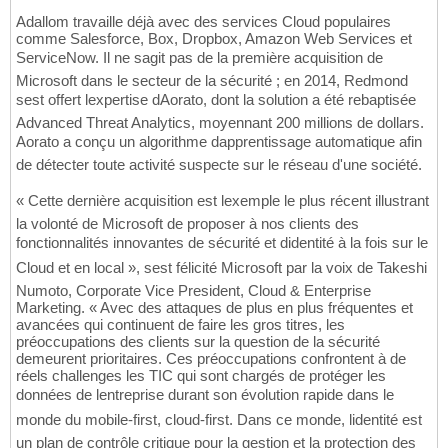
Adallom travaille déjà avec des services Cloud populaires
comme Salesforce, Box, Dropbox, Amazon Web Services et
ServiceNow. Il ne sagit pas de la première acquisition de
Microsoft dans le secteur de la sécurité ; en 2014, Redmond
sest offert lexpertise dAorato, dont la solution a été rebaptisée
Advanced Threat Analytics, moyennant 200 millions de dollars.
Aorato a conçu un algorithme dapprentissage automatique afin
de détecter toute activité suspecte sur le réseau d'une société.
« Cette dernière acquisition est lexemple le plus récent illustrant
la volonté de Microsoft de proposer à nos clients des
fonctionnalités innovantes de sécurité et didentité à la fois sur le
Cloud et en local », sest félicité Microsoft par la voix de Takeshi
Numoto, Corporate Vice President, Cloud & Enterprise
Marketing. « Avec des attaques de plus en plus fréquentes et
avancées qui continuent de faire les gros titres, les
préoccupations des clients sur la question de la sécurité
demeurent prioritaires. Ces préoccupations confrontent à de
réels challenges les TIC qui sont chargés de protéger les
données de lentreprise durant son évolution rapide dans le
monde du mobile-first, cloud-first. Dans ce monde, lidentité est
un plan de contrôle critique pour la gestion et la protection des